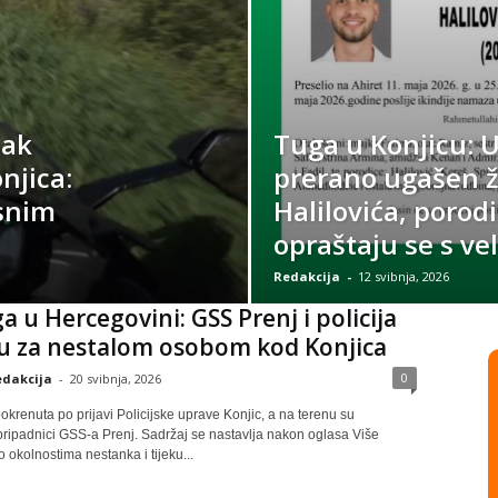
mak
Tuga u Konjicu: U
njica:
prerano ugašen ž
asnim
Halilovića, porodic
opraštaju se s v
Redakcija
-
12 svibnja, 2026
a u Hercegovini: GSS Prenj i policija
u za nestalom osobom kod Konjica
0
dakcija
-
20 svibnja, 2026
okrenuta po prijavi Policijske uprave Konjic, a na terenu su
pripadnici GSS-a Prenj. Sadržaj se nastavlja nakon oglasa Više
o okolnostima nestanka i tijeku...