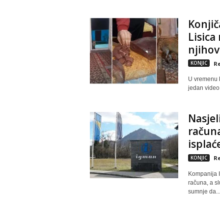
Konjič
Lisica
njihov
KONJIC
Re
U vremenu k
jedan video 
Nasjel
račun
isplać
KONJIC
Re
Kompanija I
računa, a sl
sumnje da..