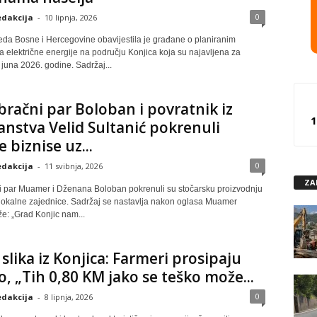
0
dakcija
-
10 lipnja, 2026
reda Bosne i Hercegovine obavijestila je građane o planiranim
a električne energije na području Konjica koja su najavljena za
. juna 2026. godine. Sadržaj...
bračni par Boloban i povratnik iz
1
anstva Velid Sultanić pokrenuli
e biznise uz...
0
dakcija
-
11 svibnja, 2026
ZA
i par Muamer i Dženana Boloban pokrenuli su stočarsku proizvodnju
lokalne zajednice. Sadržaj se nastavlja nakon oglasa Muamer
e: „Grad Konjic nam...
slika iz Konjica: Farmeri prosipaju
o, „Tih 0,80 KM jako se teško može...
0
dakcija
-
8 lipnja, 2026