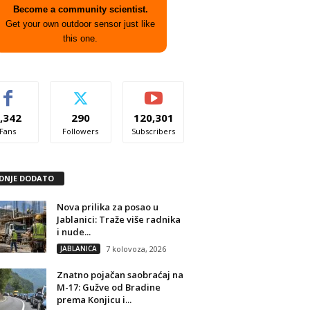
Become a community scientist.
Get your own outdoor sensor just like
this one.
,342
290
120,301
Fans
Followers
Subscribers
DNJE DODATO
Nova prilika za posao u
Jablanici: Traže više radnika
i nude...
JABLANICA
7 kolovoza, 2026
Znatno pojačan saobraćaj na
M-17: Gužve od Bradine
prema Konjicu i...