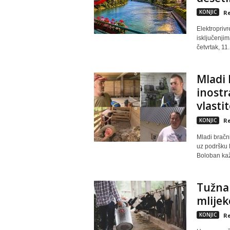
KONJIC
Re
Elektropriv
isključenjim
četvrtak, 11
Mladi 
inostr
vlastit
KONJIC
Re
Mladi bračn
uz podršku 
Boloban kaž
Tužna 
mlijek
KONJIC
Re