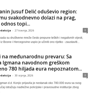
anin Jusuf Delić oduševio region:
 mu svakodnevno dolazi na prag,
 odnos topi...
0
dakcija
-
27 travnja, 2026
ada su društvene mreže često prepune teških i negativnih vijesti,
iz Bosne i Hercegovine uspio je učiniti ono rijetko - zaustaviti...
i na međunarodnu prevaru: Sa
a Igmana navodnom greškom
eno 780 hiljada eura nepoznatom...
0
dakcija
-
30 srpnja, 2026
gman d.d. Konjic prijavila je nestanak oko 780.000 eura sa svog
učaj istražuju nadležne policijske i pravosudne institucije zbog
.