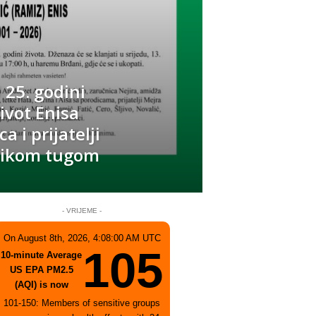
 25. godini
ivot Enisa
a i prijatelji
elikom tugom
- VRIJEME -
On August 8th, 2026, 4:08:00 AM UTC
105
10-minute Average
US EPA PM2.5
(AQI) is now
101-150: Members of sensitive groups