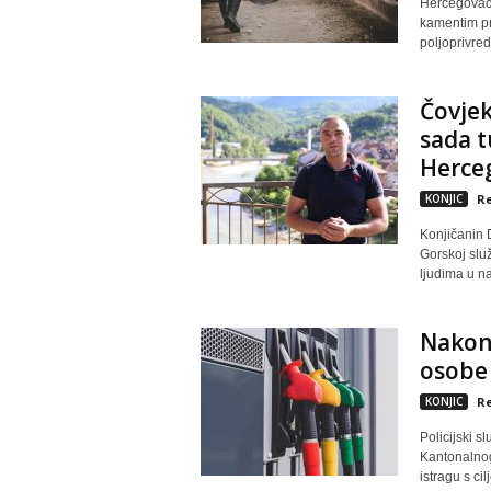
Hercegovačk
kamentim pr
poljoprivred
Čovjek
sada t
Herceg
KONJIC
Re
Konjičanin
Gorskoj slu
ljudima u na
Nakon 
osobe 
KONJIC
Re
Policijski 
Kantonalnog
istragu s cil