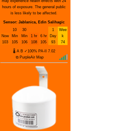
may experience health effects with 24
hours of exposure. The general public
is less likely to be affected.
Sensor: Jablanica, Edin Salihagic
10
30
1
Wee
Now
Min
Min
1 hr
6 hr
Day
k
103
105
106
108
105
93
74
🌡
A
B
✓100%
PA-II
7.02
⧉ PurpleAir Map