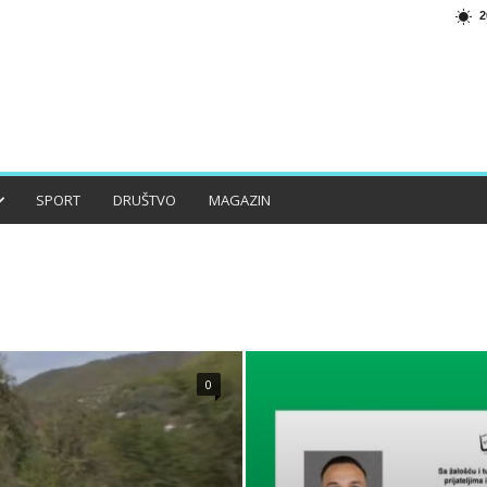
2
SPORT
DRUŠTVO
MAGAZIN
O
HISTORIJA
JABLANICA
KONJIC
LIFESTYLE
0