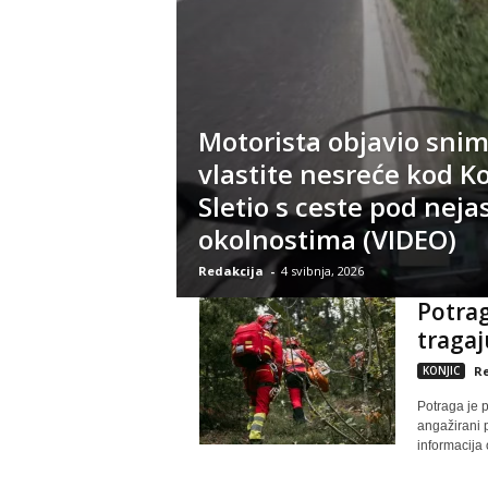
Motorista objavio sni
vlastite nesreće kod Ko
Sletio s ceste pod nej
okolnostima (VIDEO)
Redakcija
-
4 svibnja, 2026
Potrag
tragaj
KONJIC
Re
Potraga je p
angažirani 
informacija 