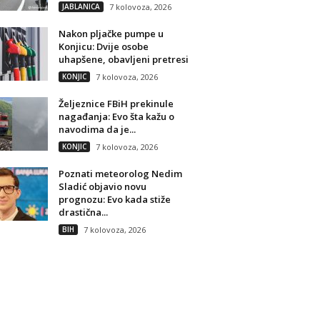
JABLANICA
7 kolovoza, 2026
Nakon pljačke pumpe u
Konjicu: Dvije osobe
uhapšene, obavljeni pretresi
KONJIC
7 kolovoza, 2026
Željeznice FBiH prekinule
nagađanja: Evo šta kažu o
navodima da je...
KONJIC
7 kolovoza, 2026
Poznati meteorolog Nedim
Sladić objavio novu
prognozu: Evo kada stiže
drastična...
BIH
7 kolovoza, 2026