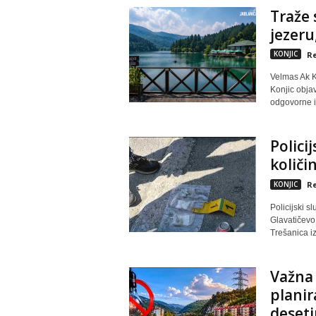
Traže 
jezeru
KONJIC
Re
Velmas Ak K
Konjic obja
odgovorne i.
Polici
količi
KONJIC
Re
Policijski s
Glavatičevo
Trešanica iz
Važna 
planir
deset