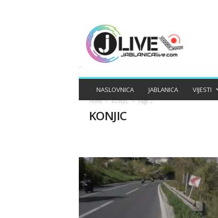
J
A
B
L
A
N
I
NASLOVNICA
JABLANICA
VIJESTI
C
Home
KONJIC
Page 2
A
KONJIC
L
I
V
E
APEL
APELI
BIZNIS
DRUŠTV
MAGAZIN