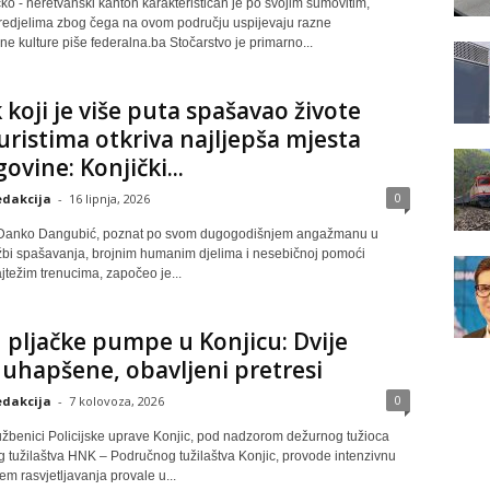
o - neretvanski kanton karakterističan je po svojim šumovitim,
edjelima zbog čega na ovom području uspijevaju razne
ne kulture piše federalna.ba Stočarstvo je primarno...
 koji je više puta spašavao živote
uristima otkriva najljepša mjesta
ovine: Konjički...
0
dakcija
-
16 lipnja, 2026
 Danko Dangubić, poznat po svom dugogodišnjem angažmanu u
žbi spašavanja, brojnim humanim djelima i nesebičnoj pomoći
jtežim trenucima, započeo je...
pljačke pumpe u Konjicu: Dvije
uhapšene, obavljeni pretresi
0
dakcija
-
7 kolovoza, 2026
službenici Policijske uprave Konjic, pod nadzorom dežurnog tužioca
 tužilaštva HNK – Područnog tužilaštva Konjic, provode intenzivnu
jem rasvjetljavanja provale u...