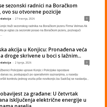
se sezonski radnici na Boračkom
, ovo su otvorene pozicije
0
dakcija
-
27 travnja, 2026
onjic traži sezonskog radnika na Boračkom jezeru Firma Velmas Ak
vila je oglas za sezonski posao na Boračkom jezeru, pozivajući
..
jska akcija u Konjicu: Pronađena veća
na droge skrivene u boci s lažnim...
0
dakcija
-
2 lipnja, 2026
lužbenici Policijske uprave Konjic i Policijske ispostave
 danas su, postupajući po operativnim saznanjima, u naselju
vršili kontrolu jednog vozila piše novikonjic.ba Sadržaj se nastavlja...
obavijest za građane: U četvrtak
ana isključenja električne energije u
inama naselja