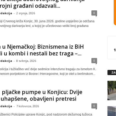
rojni građani odazvali...
0
dakcija
-
2 srpnja, 2026
iji Crvenog križa Konjic, 30. juna 2026. godine uspješno je održana
voljnog darivanja krvi, u kojoj je učestvovao veliki broj građana
u Njemačkoj: Biznismena iz BiH
1
i u kombi i nestali bez traga –...
0
dakcija
-
8 svibnja, 2026
icija i tužilaštvo već dvije sedmice intenzivno tragaju za Ismetom K.
ZA
menom porijeklom iz Bosne i Hercegovine, koji je otet u berlinskom...
pljačke pumpe u Konjicu: Dvije
uhapšene, obavljeni pretresi
0
dakcija
-
7 kolovoza, 2026
službenici Policijske uprave Konjic, pod nadzorom dežurnog tužioca