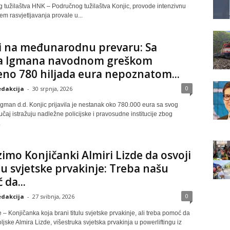
 tužilaštva HNK – Područnog tužilaštva Konjic, provode intenzivnu
jem rasvjetljavanja provale u...
i na međunarodnu prevaru: Sa
a Igmana navodnom greškom
eno 780 hiljada eura nepoznatom...
0
dakcija
-
30 srpnja, 2026
gman d.d. Konjic prijavila je nestanak oko 780.000 eura sa svog
učaj istražuju nadležne policijske i pravosudne institucije zbog
.
mo Konjičanki Almiri Lizde da osvoji
ulu svjetske prvakinje: Treba našu
da...
0
dakcija
-
27 svibnja, 2026
 – Konjičanka koja brani titulu svjetske prvakinje, ali treba pomoć da
ljske Almira Lizde, višestruka svjetska prvakinja u powerliftingu iz