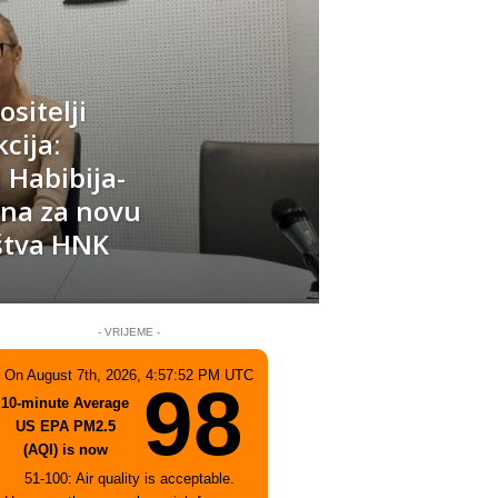
sitelji
cija:
 Habibija-
na za novu
aštva HNK
- VRIJEME -
On August 7th, 2026, 4:57:52 PM UTC
98
10-minute Average
US EPA PM2.5
(AQI) is now
51-100: Air quality is acceptable.