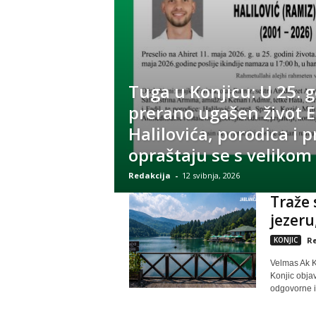
Tuga u Konjicu: U 25. g
prerano ugašen život E
Halilovića, porodica i pr
opraštaju se s veliko
Redakcija
-
12 svibnja, 2026
Traže 
jezeru
KONJIC
Re
Velmas Ak K
Konjic obja
odgovorne i.