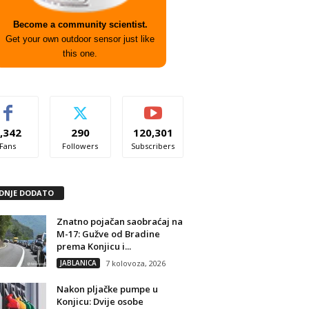
Become a community scientist.
Get your own outdoor sensor just like
this one.
,342
290
120,301
Fans
Followers
Subscribers
DNJE DODATO
Znatno pojačan saobraćaj na
M-17: Gužve od Bradine
prema Konjicu i...
JABLANICA
7 kolovoza, 2026
Nakon pljačke pumpe u
Konjicu: Dvije osobe