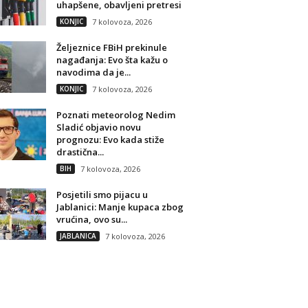
uhapšene, obavljeni pretresi
KONJIC
7 kolovoza, 2026
Željeznice FBiH prekinule
nagađanja: Evo šta kažu o
navodima da je...
KONJIC
7 kolovoza, 2026
Poznati meteorolog Nedim
Sladić objavio novu
prognozu: Evo kada stiže
drastična...
BIH
7 kolovoza, 2026
Posjetili smo pijacu u
Jablanici: Manje kupaca zbog
vrućina, ovo su...
JABLANICA
7 kolovoza, 2026