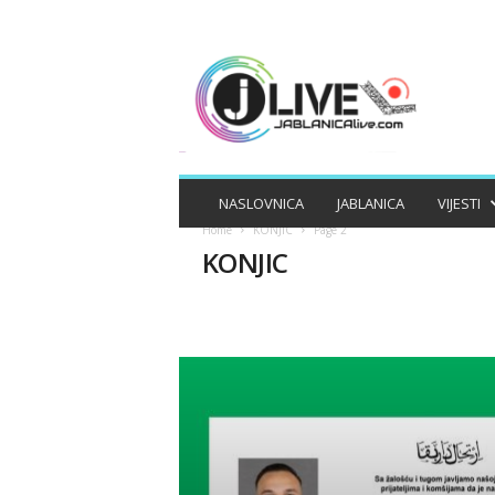
J
A
B
L
A
N
I
NASLOVNICA
JABLANICA
VIJESTI
C
Home
KONJIC
Page 2
A
KONJIC
L
I
V
E
APEL
APELI
BIZNIS
DRUŠTV
MAGAZIN