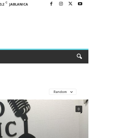
C
JABLANICA
3.2
Random
0