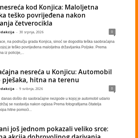
nesreća kod Konjica: Maloljetna
ka teško povrijeđena nakon
anja četverocikla
0
dakcija
-
30 srpnja, 2026
ace, na području grada Konjica, sinoć se dogodila teška saobraćajna
ojoj je teško povrijeđena maloljetna državljanka Poljske. Prema
 iz policije,...
ćajna nesreća u Konjicu: Automobil
 pješaka, hitna na terenu
0
dakcija
-
9 svibnja, 2026
e danas došlo do saobraćajne nezgode u kojoj je automobil udario
držaj se nastavlja nakon oglasa Prema fotografijama čitatelja
ekipa hitne pomoći...
ani još jednom pokazali veliko srce:
a akcija dobrovoljnog darivanja