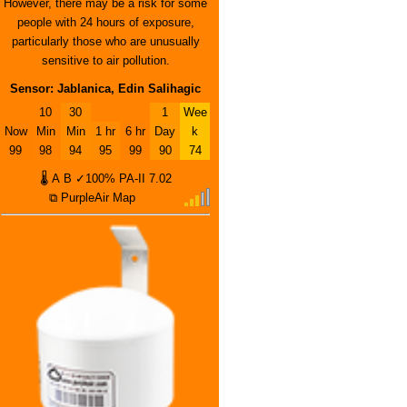
However, there may be a risk for some
people with 24 hours of exposure,
particularly those who are unusually
sensitive to air pollution.
Sensor: Jablanica, Edin Salihagic
10
30
1
Wee
Now
Min
Min
1 hr
6 hr
Day
k
99
98
94
95
99
90
74
🌡
A
B
✓100%
PA-II
7.02
⧉ PurpleAir Map