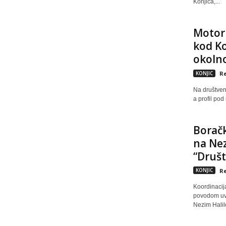
Konjica,...
Motori
kod Ko
okoln
KONJIC
Re
Na društven
a profil pod
Boračk
na Nez
“Društ
KONJIC
Re
Koordinacij
povodom uv
Nezim Halil