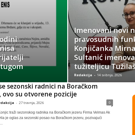
Imenovani novi no
odini
pravosudnih funk
nisa
Konjičanka Mirna
ijatelji
Sultanić imenova
m tugom
tužiteljicu Tužil
Redakcija
-
14 svibnja, 2026
se sezonski radnici na Boračkom
, ovo su otvorene pozicije
0
dakcija
-
27 travnja, 2026
onjic traži sezonskog radnika na Boračkom jezeru Firma Velmas Ak
vila je oglas za sezonski posao na Boračkom jezeru, pozivajući
..