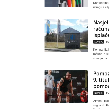
Kantonalnog
istragu s cil
Nasjel
račun
isplać
KONJIC
Re
Kompanija I
računa, a sl
sumnje da..
Pomozi
9. tit
pomoć 
KONJIC
Re
Almira Lizde
stigne do Po