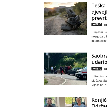
Teška 
djevoj
prevrt
KONJIC
Re
U mjestu Bl
nezgoda u k
informacijama
Saobra
udario
KONJIC
Re
U Konjicu j
pješaka. Sa
Vijesti.ba, 
Konjič
Održan