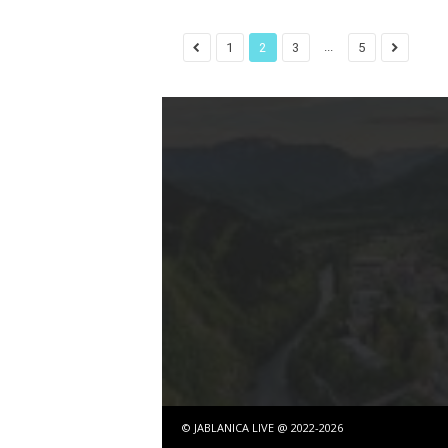
...
1
2
3
5
© JABLANICA LIVE @ 2022-2026