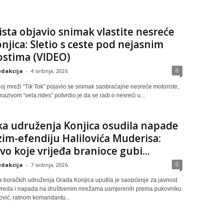
sta objavio snimak vlastite nesreće
njica: Sletio s ceste pod nejasnim
ostima (VIDEO)
0
dakcija
-
4 svibnja, 2026
oj mreži “Tik Tok” pojavio se snimak saobraćajne nesreće motoriste,
 nazivom “vela.rides” potvrdio je da se radi o nesreći u...
a udruženja Konjica osudila napade
im-efendiju Halilovića Muderisa:
vo koje vrijeđa branioce gubi...
0
dakcija
-
7 svibnja, 2026
a boračkih udruženja Grada Konjica uputila je saopćenje za javnost
reda i napada na društvenim mrežama usmjerenih prema pukovniku
ović, ratnom komandantu...