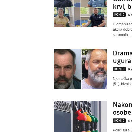
krvi, b
KONJIC
Re
U organizac
akcija dobro
spremnih...
Drama 
ugural
KONJIC
Re
Njemačka pol
(51), biznis
Nakon 
osobe 
KONJIC
Re
Policijski 