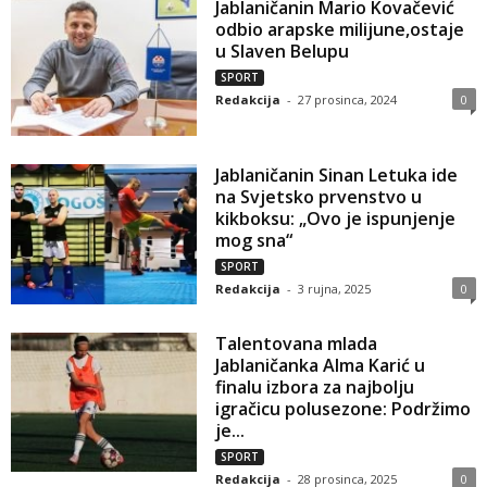
Jablaničanin Mario Kovačević
odbio arapske milijune,ostaje
u Slaven Belupu
SPORT
Redakcija
-
27 prosinca, 2024
0
Jablaničanin Sinan Letuka ide
na Svjetsko prvenstvo u
kikboksu: „Ovo je ispunjenje
mog sna“
SPORT
Redakcija
-
3 rujna, 2025
0
Talentovana mlada
Jablaničanka Alma Karić u
finalu izbora za najbolju
igračicu polusezone: Podržimo
je...
SPORT
Redakcija
-
28 prosinca, 2025
0