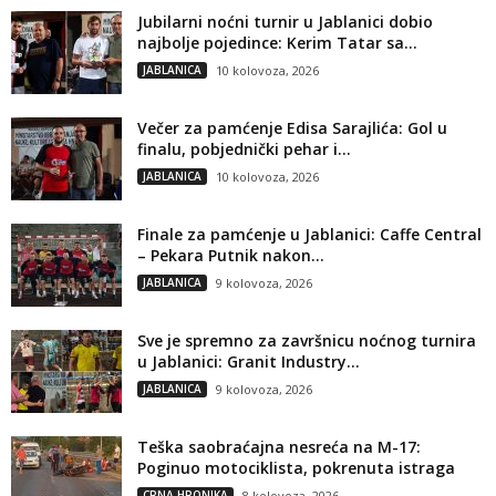
Jubilarni noćni turnir u Jablanici dobio
najbolje pojedince: Kerim Tatar sa...
JABLANICA
10 kolovoza, 2026
Večer za pamćenje Edisa Sarajlića: Gol u
finalu, pobjednički pehar i...
JABLANICA
10 kolovoza, 2026
Finale za pamćenje u Jablanici: Caffe Central
– Pekara Putnik nakon...
JABLANICA
9 kolovoza, 2026
Sve je spremno za završnicu noćnog turnira
u Jablanici: Granit Industry...
JABLANICA
9 kolovoza, 2026
Teška saobraćajna nesreća na M-17:
Poginuo motociklista, pokrenuta istraga
CRNA HRONIKA
8 kolovoza, 2026