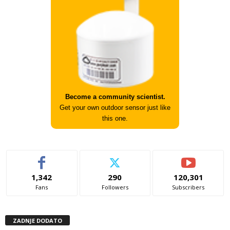
Become a community scientist.
Get your own outdoor sensor just like
this one.
1,342
290
120,301
Fans
Followers
Subscribers
ZADNJE DODATO