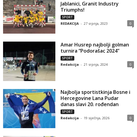
Jablanici, Granit Industry
Triumphs!
SPORT
REDAKCIJA
-
27 srpnja, 2023
0
Amar Husrep najbolji golman
turnira “Podorašac 2024”
SPORT
Redakcija
-
21 srpnja, 2024
0
Najbolja sportistkinja Bosne i
Hercegovine Lana Pudar
danas slavi 20. rođendan
SPORT
Redakcija
-
19 siječnja, 2026
0