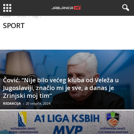
Home
SPORT
Page 2
SPORT
APEL
APELI
BIZNIS
DRUŠTVO
HISTORIJA
Čović: “Nije bilo većeg kluba od Veleža u
Jugoslaviji, značio mi je sve, a danas je
Zrinjski moj tim”
REDAKCIJA
-
20 veljače, 2024