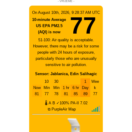
- VRIJEME -
On August 10th, 2026, 9:28:37 AM UTC
77
10-minute Average
US EPA PM2.5
(AQI) is now
51-100: Air quality is acceptable.
However, there may be a risk for some
people with 24 hours of exposure,
particularly those who are unusually
sensitive to air pollution.
Sensor: Jablanica, Edin Salihagic
10
30
1
Wee
Now
Min
Min
1 hr
6 hr
Day
k
81
77
78
81
85
89
77
🌡
A
B
✓100%
PA-II
7.02
⧉ PurpleAir Map