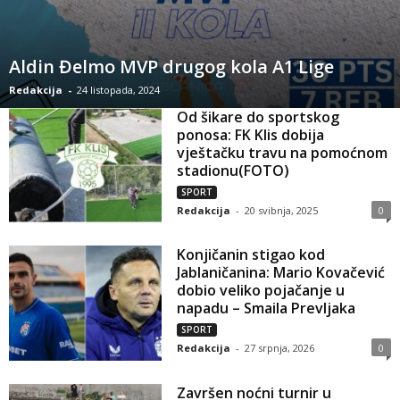
Aldin Đelmo MVP drugog kola A1 Lige
Redakcija
-
24 listopada, 2024
Od šikare do sportskog
ponosa: FK Klis dobija
vještačku travu na pomoćnom
stadionu(FOTO)
SPORT
Redakcija
-
20 svibnja, 2025
0
Konjičanin stigao kod
Jablaničanina: Mario Kovačević
dobio veliko pojačanje u
napadu – Smaila Prevljaka
SPORT
Redakcija
-
27 srpnja, 2026
0
Završen noćni turnir u