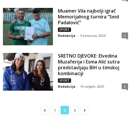
Muamer Vila najbolji igrač
Memorijalnog turnira “Seid
Padalović”
SPORT
Redakcija
-
5 kolovoza, 2024
0
SRETNO DJEVOKE: Elvedina
Muzaferija i Esma Alić sutra
predstavljaju BiH u timskoj
kombinaciji
SPORT
Redakcija
-
10 veljače, 2025
0
1
2
3