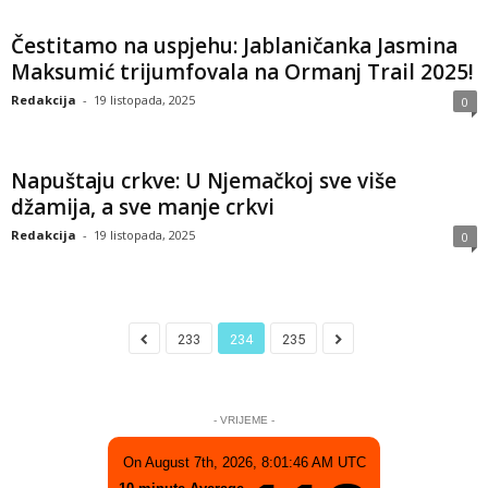
Čestitamo na uspjehu: Jablaničanka Jasmina
Maksumić trijumfovala na Ormanj Trail 2025!
Redakcija
-
19 listopada, 2025
0
Napuštaju crkve: U Njemačkoj sve više
džamija, a sve manje crkvi
Redakcija
-
19 listopada, 2025
0
233
234
235
- VRIJEME -
On August 7th, 2026, 8:01:46 AM UTC