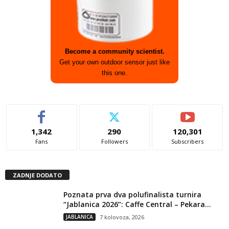
Become a community scientist.
Get your own outdoor sensor just like
this one.
1,342
290
120,301
Fans
Followers
Subscribers
ZADNJE DODATO
Poznata prva dva polufinalista turnira
“Jablanica 2026”: Caffe Central – Pekara...
JABLANICA
7 kolovoza, 2026