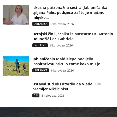
Iskusna patronažna sestra, Jablaničanka
Ljiljana Palić, podsjeća zašto je majčino
mlijeko...
JABLANICA
7 kolovoza, 2026
Herojski čin liječnika iz Mostara: Dr. Antonio
Udundžić i dr. Gabriela...
DRUŠTVO
6 kolovoza, 2026
Jablaničanin Maid Klepo podijelio
inspirativnu priču o tome kako mu je...
JABLANICA
6 kolovoza, 2026
Ustavni sud BiH utvrdio da Vlada FBiH i
premijer Nikšić nisu...
BIH
6 kolovoza, 2026