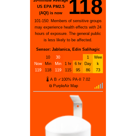
118
10-minute Average
US EPA PM2.5
(AQI) is now
101-150: Members of sensitive groups
may experience health effects with 24
hours of exposure. The general public
is less likely to be affected.
Sensor: Jablanica, Edin Salihagic
10
30
1
Wee
Now
Min
Min
1 hr
6 hr
Day
k
119
118
119
115
95
86
73
🌡
A
B
✓100%
PA-II
7.02
⧉ PurpleAir Map