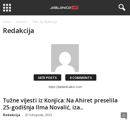
Home
Authors
Posts by Redakcija
Redakcija
5873 POSTS
0 COMMENTS
https://jablanicalive.com
Tužne vijesti iz Konjica: Na Ahiret preselila
25-godišnja Ilma Novalić, iza...
Redakcija
-
20 listopada, 2025
0