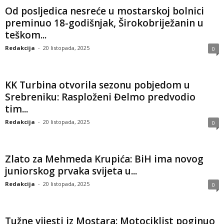
Od posljedica nesreće u mostarskoj bolnici
preminuo 18-godišnjak, Širokobriježanin u
teškom...
Redakcija
-
20 listopada, 2025
0
KK Turbina otvorila sezonu pobjedom u
Srebreniku: Rasploženi Đelmo predvodio
tim...
Redakcija
-
20 listopada, 2025
0
Zlato za Mehmeda Krupića: BiH ima novog
juniorskog prvaka svijeta u...
Redakcija
-
20 listopada, 2025
0
Tužne vijesti iz Mostara: Motociklist poginuo