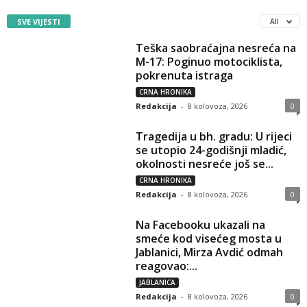
SVE VIJESTI
All
Teška saobraćajna nesreća na
M-17: Poginuo motociklista,
pokrenuta istraga
CRNA HRONIKA
Redakcija
-
8 kolovoza, 2026
0
Tragedija u bh. gradu: U rijeci
se utopio 24-godišnji mladić,
okolnosti nesreće još se...
CRNA HRONIKA
Redakcija
-
8 kolovoza, 2026
0
Na Facebooku ukazali na
smeće kod visećeg mosta u
Jablanici, Mirza Avdić odmah
reagovao:...
JABLANICA
Redakcija
-
8 kolovoza, 2026
0