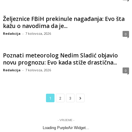
Željeznice FBiH prekinule nagađanja: Evo šta
kažu o navodima da je...
Redakcija
-
7 kolovoza, 2026
0
Poznati meteorolog Nedim Sladić objavio
novu prognozu: Evo kada stiže drastična...
Redakcija
-
7 kolovoza, 2026
0
1
2
3
- VRIJEME -
Loading PurpleAir Widget...