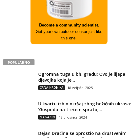
Become a community scientist.
Get your own outdoor sensor just like
this one.
POPULARNO
Ogromna tuga u bh. gradu: Ovo je lijepa
djevojka koja je...
CRNA HRONIKA
18 veljače, 2025
U kvartu izbio okršaj zbog božićnih ukrasa:
‘Gospodo na trećem spratu,...
MAGAZIN
18 prosinca, 2024
Dejan Dračina se oprostio na društvenim