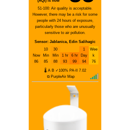
(AQI) is now
51-100: Air quality is acceptable.
However, there may be a risk for some
people with 24 hours of exposure,
particularly those who are unusually
sensitive to air pollution.
Sensor: Jablanica, Edin Salihagic
10
30
1
Wee
Now
Min
Min
1 hr
6 hr
Day
k
86
85
88
93
99
94
76
🌡
A
B
✓100%
PA-II
7.02
⧉ PurpleAir Map