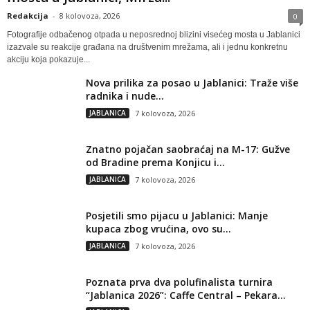
Redakcija
-
8 kolovoza, 2026
0
Fotografije odbačenog otpada u neposrednoj blizini visećeg mosta u Jablanici
izazvale su reakcije građana na društvenim mrežama, ali i jednu konkretnu
akciju koja pokazuje...
Nova prilika za posao u Jablanici: Traže više
radnika i nude...
JABLANICA
7 kolovoza, 2026
Znatno pojačan saobraćaj na M-17: Gužve
od Bradine prema Konjicu i...
JABLANICA
7 kolovoza, 2026
Posjetili smo pijacu u Jablanici: Manje
kupaca zbog vrućina, ovo su...
JABLANICA
7 kolovoza, 2026
Poznata prva dva polufinalista turnira
“Jablanica 2026”: Caffe Central – Pekara...