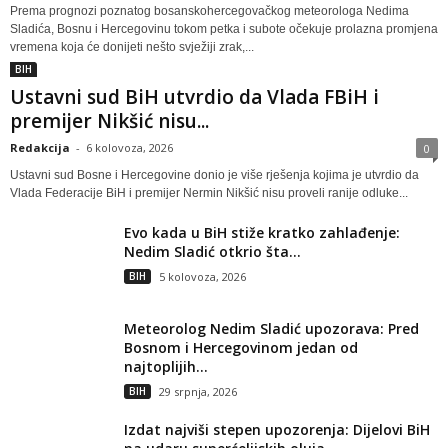
Prema prognozi poznatog bosanskohercegovačkog meteorologa Nedima
Sladića, Bosnu i Hercegovinu tokom petka i subote očekuje prolazna promjena
vremena koja će donijeti nešto svježiji zrak,...
BIH
Ustavni sud BiH utvrdio da Vlada FBiH i
premijer Nikšić nisu...
Redakcija
-
6 kolovoza, 2026
0
Ustavni sud Bosne i Hercegovine donio je više rješenja kojima je utvrdio da
Vlada Federacije BiH i premijer Nermin Nikšić nisu proveli ranije odluke...
Evo kada u BiH stiže kratko zahlađenje:
Nedim Sladić otkrio šta...
BIH
5 kolovoza, 2026
Meteorolog Nedim Sladić upozorava: Pred
Bosnom i Hercegovinom jedan od
najtoplijih...
BIH
29 srpnja, 2026
Izdat najviši stepen upozorenja: Dijelovi BiH