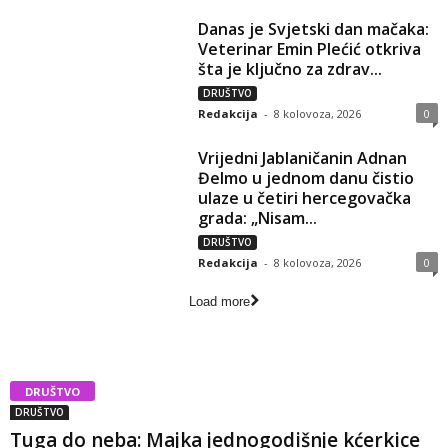
Danas je Svjetski dan mačaka:
Veterinar Emin Plećić otkriva
šta je ključno za zdrav...
DRUŠTVO
Redakcija
-
8 kolovoza, 2026
0
Vrijedni Jablaničanin Adnan
Đelmo u jednom danu čistio
ulaze u četiri hercegovačka
grada: „Nisam...
DRUŠTVO
Redakcija
-
8 kolovoza, 2026
0
Load more
DRUŠTVO
DRUŠTVO
Tuga do neba: Majka jednogodišnje kćerkice