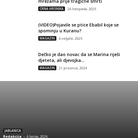
mrežama prije tragične smrti
CRNA HRONIKA
26 listopada, 2025
(VIDEO)Pojavile se ptice Ebabil koje se
spominju u Kuranu?
MAGAZIN
6 veljače, 2025
Dečko je dao novac da se Marina riješi
djeteta, ali djevojka...
MAGAZIN
21 prosinca, 2024
JABLANICA
Redakcija
-
6 lipnja, 2026