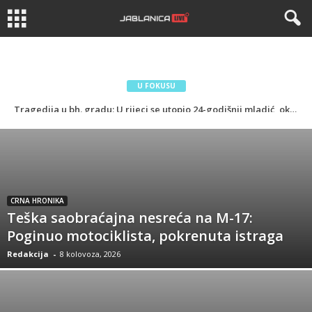
U FOKUSU
Tragedija u bh. gradu: U rijeci se utopio 24-godišnji mladić, okolnosti nesreće još se utvrđuju
Na Facebooku ukazali na smeće kod visećeg mosta u Jablanici, Mirza Avdić odmah reagovao: „Smeće sam pokupio za 15 minuta, šta je problem?“(FOTO)
CRNA HRONIKA
Teška saobraćajna nesreća na M-17:
Poginuo motociklista, pokrenuta istraga
Redakcija
-
8 kolovoza, 2026