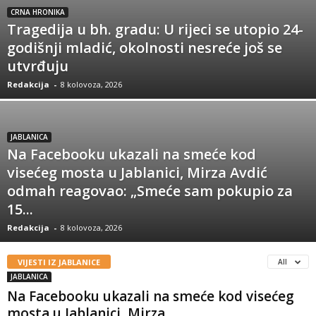
CRNA HRONIKA
Tragedija u bh. gradu: U rijeci se utopio 24-
godišnji mladić, okolnosti nesreće još se
utvrđuju
Redakcija
-
8 kolovoza, 2026
JABLANICA
Na Facebooku ukazali na smeće kod
visećeg mosta u Jablanici, Mirza Avdić
odmah reagovao: „Smeće sam pokupio za
15...
Redakcija
-
8 kolovoza, 2026
VIJESTI IZ JABLANICE
All
JABLANICA
Na Facebooku ukazali na smeće kod visećeg
mosta u Jablanici, Mirza...