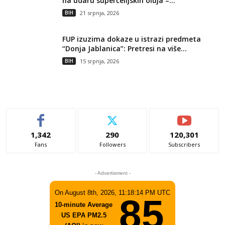
na udaru superćelijskih oluja –...
BIH
21 srpnja, 2026
FUP izuzima dokaze u istrazi predmeta
“Donja Jablanica”: Pretresi na više...
BIH
15 srpnja, 2026
1,342
290
120,301
Fans
Followers
Subscribers
- Advertisment -
On August 8th, 2026, 11:18:14 PM UTC
85
10-minute Average
US EPA PM2.5