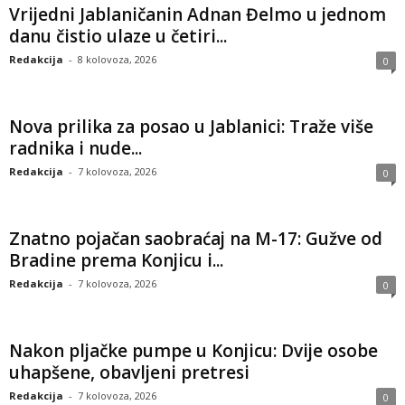
Vrijedni Jablaničanin Adnan Đelmo u jednom
danu čistio ulaze u četiri...
Redakcija
-
8 kolovoza, 2026
0
Nova prilika za posao u Jablanici: Traže više
radnika i nude...
Redakcija
-
7 kolovoza, 2026
0
Znatno pojačan saobraćaj na M-17: Gužve od
Bradine prema Konjicu i...
Redakcija
-
7 kolovoza, 2026
0
Nakon pljačke pumpe u Konjicu: Dvije osobe
uhapšene, obavljeni pretresi
Redakcija
-
7 kolovoza, 2026
0