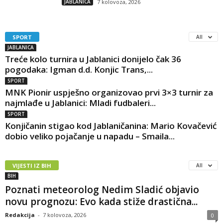
JABLANICA
7 kolovoza, 2026
SPORT
All
JABLANICA
Treće kolo turnira u Jablanici donijelo čak 36
pogodaka: Igman d.d. Konjic Trans,...
SPORT
MNK Pionir uspješno organizovao prvi 3×3 turnir za
najmlađe u Jablanici: Mladi fudbaleri...
SPORT
Konjičanin stigao kod Jablaničanina: Mario Kovačević
dobio veliko pojačanje u napadu – Smaila...
VIJESTI IZ BIH
All
BIH
Poznati meteorolog Nedim Sladić objavio
novu prognozu: Evo kada stiže drastična...
Redakcija
-
7 kolovoza, 2026
0