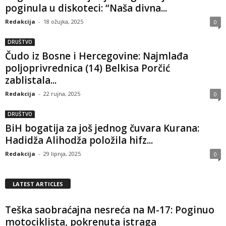
poginula u diskoteci: “Naša divna...
Redakcija
-
18 ožujka, 2025
0
DRUŠTVO
Čudo iz Bosne i Hercegovine: Najmlađa
poljoprivrednica (14) Belkisa Porčić
zablistala...
Redakcija
-
22 rujna, 2025
0
DRUŠTVO
BiH bogatija za još jednog čuvara Kurana:
Hadidža Alihodža položila hifz...
Redakcija
-
29 lipnja, 2025
0
LATEST ARTICLES
Teška saobraćajna nesreća na M-17: Poginuo
motociklista, pokrenuta istraga