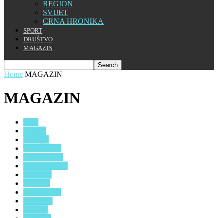
REGION
SVIJET
CRNA HRONIKA
SPORT
DRUŠTVO
MAGAZIN
Home
MAGAZIN
MAGAZIN
Apel
APELI
BIZNIS
DRUŠTVO
HISTORIJA
JABLANICA
KONJIC
Lifestyle
MAGAZIN
OGLASI
SPORT