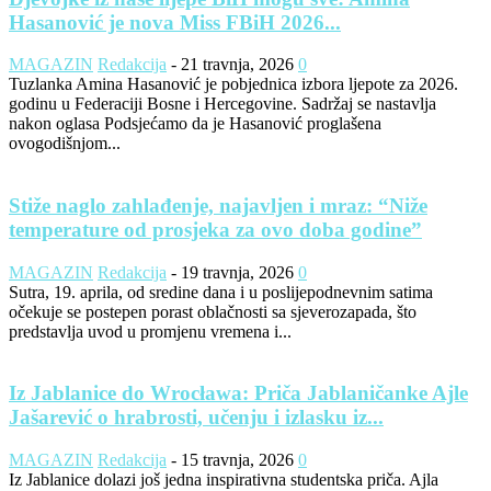
Hasanović je nova Miss FBiH 2026...
MAGAZIN
Redakcija
-
21 travnja, 2026
0
Tuzlanka Amina Hasanović je pobjednica izbora ljepote za 2026.
godinu u Federaciji Bosne i Hercegovine. Sadržaj se nastavlja
nakon oglasa Podsjećamo da je Hasanović proglašena
ovogodišnjom...
Stiže naglo zahlađenje, najavljen i mraz: “Niže
temperature od prosjeka za ovo doba godine”
MAGAZIN
Redakcija
-
19 travnja, 2026
0
Sutra, 19. aprila, od sredine dana i u poslijepodnevnim satima
očekuje se postepen porast oblačnosti sa sjeverozapada, što
predstavlja uvod u promjenu vremena i...
Iz Jablanice do Wrocława: Priča Jablaničanke Ajle
Jašarević o hrabrosti, učenju i izlasku iz...
MAGAZIN
Redakcija
-
15 travnja, 2026
0
Iz Jablanice dolazi još jedna inspirativna studentska priča. Ajla