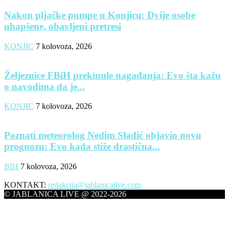
Nakon pljačke pumpe u Konjicu: Dvije osobe
uhapšene, obavljeni pretresi
KONJIC
7 kolovoza, 2026
Željeznice FBiH prekinule nagađanja: Evo šta kažu
o navodima da je...
KONJIC
7 kolovoza, 2026
Poznati meteorolog Nedim Sladić objavio novu
prognozu: Evo kada stiže drastična...
BIH
7 kolovoza, 2026
KONTAKT:
redakcija@jablanicalive.com
© JABLANICA LIVE @ 2022-2026