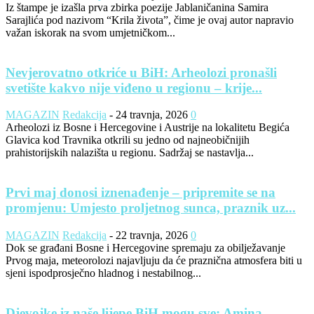
Iz štampe je izašla prva zbirka poezije Jablaničanina Samira
Sarajlića pod nazivom “Krila života”, čime je ovaj autor napravio
važan iskorak na svom umjetničkom...
Nevjerovatno otkriće u BiH: Arheolozi pronašli
svetište kakvo nije viđeno u regionu – krije...
MAGAZIN
Redakcija
-
24 travnja, 2026
0
Arheolozi iz Bosne i Hercegovine i Austrije na lokalitetu Begića
Glavica kod Travnika otkrili su jedno od najneobičnijih
prahistorijskih nalazišta u regionu. Sadržaj se nastavlja...
Prvi maj donosi iznenađenje – pripremite se na
promjenu: Umjesto proljetnog sunca, praznik uz...
MAGAZIN
Redakcija
-
22 travnja, 2026
0
Dok se građani Bosne i Hercegovine spremaju za obilježavanje
Prvog maja, meteorolozi najavljuju da će praznična atmosfera biti u
sjeni ispodprosječno hladnog i nestabilnog...
Djevojke iz naše lijepe BiH mogu sve: Amina