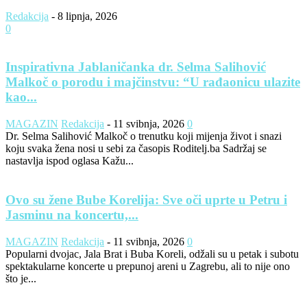
Redakcija
-
8 lipnja, 2026
0
Inspirativna Jablaničanka dr. Selma Salihović
Malkoč o porodu i majčinstvu: “U rađaonicu ulazite
kao...
MAGAZIN
Redakcija
-
11 svibnja, 2026
0
Dr. Selma Salihović Malkoč o trenutku koji mijenja život i snazi
koju svaka žena nosi u sebi za časopis Roditelj.ba Sadržaj se
nastavlja ispod oglasa Kažu...
Ovo su žene Bube Korelija: Sve oči uprte u Petru i
Jasminu na koncertu,...
MAGAZIN
Redakcija
-
11 svibnja, 2026
0
Popularni dvojac, Jala Brat i Buba Koreli, odžali su u petak i subotu
spektakularne koncerte u prepunoj areni u Zagrebu, ali to nije ono
što je...