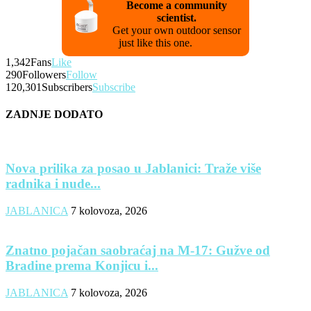
Become a community
scientist.
Get your own outdoor sensor
just like this one.
1,342
Fans
Like
290
Followers
Follow
120,301
Subscribers
Subscribe
ZADNJE DODATO
Nova prilika za posao u Jablanici: Traže više
radnika i nude...
JABLANICA
7 kolovoza, 2026
Znatno pojačan saobraćaj na M-17: Gužve od
Bradine prema Konjicu i...
JABLANICA
7 kolovoza, 2026