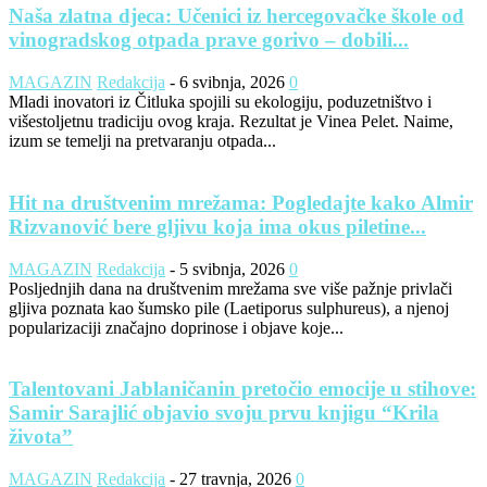
Naša zlatna djeca: Učenici iz hercegovačke škole od
vinogradskog otpada prave gorivo – dobili...
MAGAZIN
Redakcija
-
6 svibnja, 2026
0
Mladi inovatori iz Čitluka spojili su ekologiju, poduzetništvo i
višestoljetnu tradiciju ovog kraja. Rezultat je Vinea Pelet. Naime,
izum se temelji na pretvaranju otpada...
Hit na društvenim mrežama: Pogledajte kako Almir
Rizvanović bere gljivu koja ima okus piletine...
MAGAZIN
Redakcija
-
5 svibnja, 2026
0
Posljednjih dana na društvenim mrežama sve više pažnje privlači
gljiva poznata kao šumsko pile (Laetiporus sulphureus), a njenoj
popularizaciji značajno doprinose i objave koje...
Talentovani Jablaničanin pretočio emocije u stihove:
Samir Sarajlić objavio svoju prvu knjigu “Krila
života”
MAGAZIN
Redakcija
-
27 travnja, 2026
0