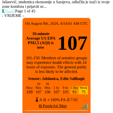
Jašarević, studentica ekonomije u Sarajevu, odlučila je izaći iz svoje
zone komfora i prijaviti se...
1
2
3
...
45
Page 1 of 45
- VRIJEME -
On August 8th, 2026, 4:54:01 AM UTC
10-minute
107
Average US EPA
PM2.5 (AQI) is
now
101-150: Members of sensitive groups
may experience health effects with 24
hours of exposure. The general public
is less likely to be affected.
Sensor: Jablanica, Edin Salihagic
10
30
Now
Min
Min
1 hr
6 hr
1 Day
Week
109
107
106
107
105
93
75
🌡
A
B
✓100%
PA-II
7.02
⧉ PurpleAir Map