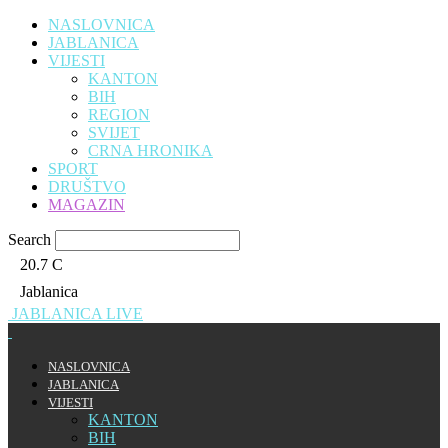
NASLOVNICA
JABLANICA
VIJESTI
KANTON
BIH
REGION
SVIJET
CRNA HRONIKA
SPORT
DRUŠTVO
MAGAZIN
Search
20.7
C
Jablanica
JABLANICA LIVE
NASLOVNICA
JABLANICA
VIJESTI
KANTON
BIH