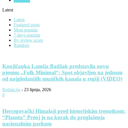
VIJESTI
Latest
Latest
Featured posts
Most popular
7 days popular
By review score
Random
Konjičanka Lamija Badžak predstavila novu
pjesmu „Folk Minimal“: Spot objavljen na jednom
od najgledanijih muzičkih kanala u regiji (VIDEO)
Redakcija
-
23 lipnja, 2026
0
Hercegovački Himalaji pred historijskim trenutkom:
“Planeta” Prenj je na korak do proglašenja
nacionalnim parkom