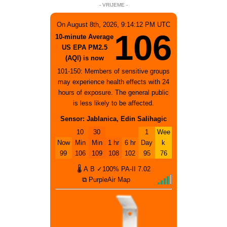
- VRIJEME -
On August 8th, 2026, 9:14:12 PM UTC
106
10-minute Average
US EPA PM2.5
(AQI) is now
101-150: Members of sensitive groups
may experience health effects with 24
hours of exposure. The general public
is less likely to be affected.
Sensor: Jablanica, Edin Salihagic
10
30
1
Wee
Now
Min
Min
1 hr
6 hr
Day
k
99
106
109
108
102
95
76
🌡
A
B
✓100%
PA-II
7.02
⧉ PurpleAir Map