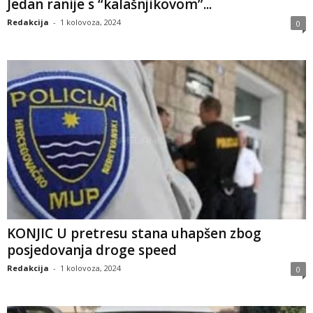
Jedan ranije s “kalašnjikovom”...
Redakcija
-
1 kolovoza, 2024
0
KONJIC U pretresu stana uhapšen zbog
posjedovanja droge speed
Redakcija
-
1 kolovoza, 2024
0