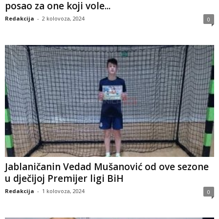
posao za one koji vole...
Redakcija
-
2 kolovoza, 2024
0
Jablaničanin Vedad Mušanović od ove sezone
u dječijoj Premijer ligi BiH
Redakcija
-
1 kolovoza, 2024
0