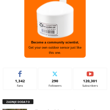
Become a community scientist.
Get your own outdoor sensor just like
this one.
1,342
290
120,301
Fans
Followers
Subscribers
ZADNJE DODATO