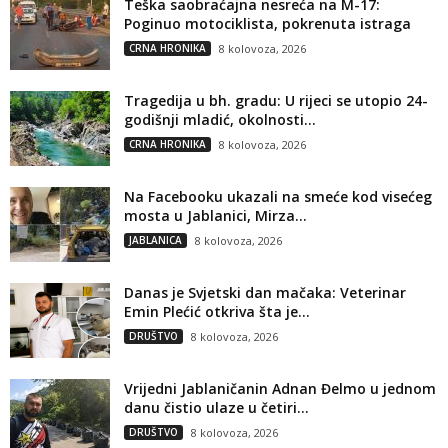
Teška saobraćajna nesreća na M-17:
Poginuo motociklista, pokrenuta istraga
CRNA HRONIKA
8 kolovoza, 2026
Tragedija u bh. gradu: U rijeci se utopio 24-
godišnji mladić, okolnosti...
CRNA HRONIKA
8 kolovoza, 2026
Na Facebooku ukazali na smeće kod visećeg
mosta u Jablanici, Mirza...
JABLANICA
8 kolovoza, 2026
Danas je Svjetski dan mačaka: Veterinar
Emin Plećić otkriva šta je...
DRUŠTVO
8 kolovoza, 2026
Vrijedni Jablaničanin Adnan Đelmo u jednom
danu čistio ulaze u četiri...
DRUŠTVO
8 kolovoza, 2026