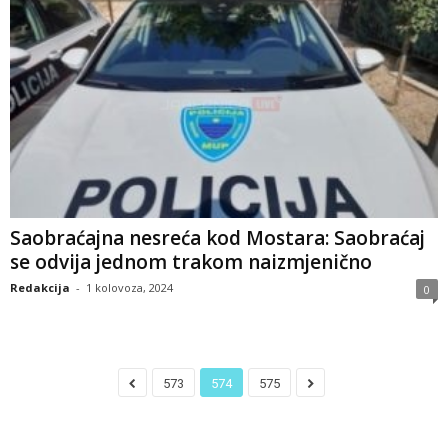
Saobraćajna nesreća kod Mostara: Saobraćaj
se odvija jednom trakom naizmjenično
Redakcija
-
1 kolovoza, 2024
0
573
574
575