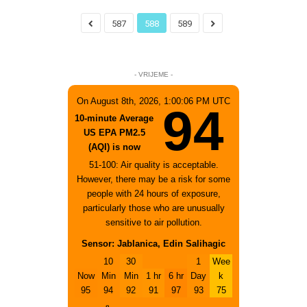
587
588
589
- VRIJEME -
On August 8th, 2026, 1:00:06 PM UTC
94
10-minute Average
US EPA PM2.5
(AQI) is now
51-100: Air quality is acceptable.
However, there may be a risk for some
people with 24 hours of exposure,
particularly those who are unusually
sensitive to air pollution.
Sensor: Jablanica, Edin Salihagic
10
30
1
Wee
Now
Min
Min
1 hr
6 hr
Day
k
95
94
92
91
97
93
75