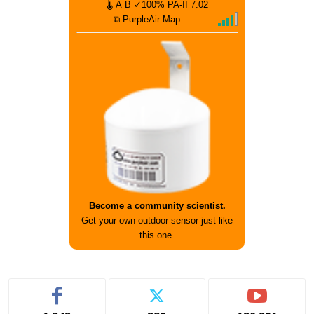
🌡
A
B
✓100%
PA-II
7.02
⧉ PurpleAir Map
Become a community scientist.
Get your own outdoor sensor just like
this one.