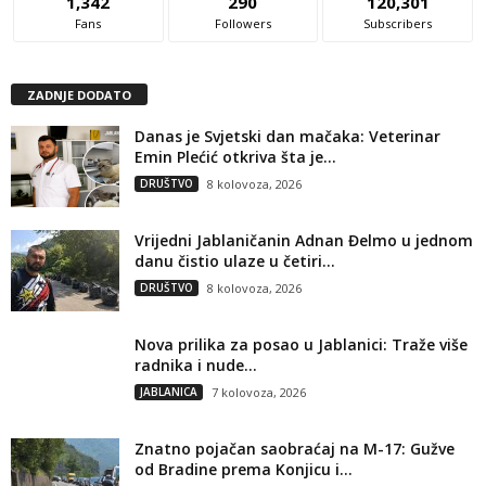
1,342
290
120,301
Fans
Followers
Subscribers
ZADNJE DODATO
Danas je Svjetski dan mačaka: Veterinar
Emin Plećić otkriva šta je...
DRUŠTVO
8 kolovoza, 2026
Vrijedni Jablaničanin Adnan Đelmo u jednom
danu čistio ulaze u četiri...
DRUŠTVO
8 kolovoza, 2026
Nova prilika za posao u Jablanici: Traže više
radnika i nude...
JABLANICA
7 kolovoza, 2026
Znatno pojačan saobraćaj na M-17: Gužve
od Bradine prema Konjicu i...