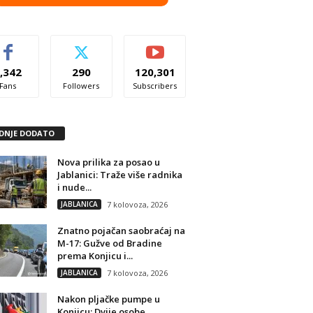
,342
290
120,301
Fans
Followers
Subscribers
DNJE DODATO
Nova prilika za posao u
Jablanici: Traže više radnika
i nude...
JABLANICA
7 kolovoza, 2026
Znatno pojačan saobraćaj na
M-17: Gužve od Bradine
prema Konjicu i...
JABLANICA
7 kolovoza, 2026
Nakon pljačke pumpe u
Konjicu: Dvije osobe