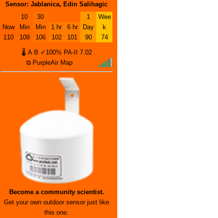
Sensor: Jablanica, Edin Salihagic
10
30
1
Wee
Now
Min
Min
1 hr
6 hr
Day
k
110
109
106
102
101
90
74
🌡
A
B
✓100%
PA-II
7.02
⧉ PurpleAir Map
Become a community scientist.
Get your own outdoor sensor just like
this one.