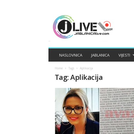
J
A
B
L
A
N
I
NASLOVNICA
JABLANICA
VIJESTI
C
A
Home
Tags
Aplikacija
L
Tag: Aplikacija
I
V
E