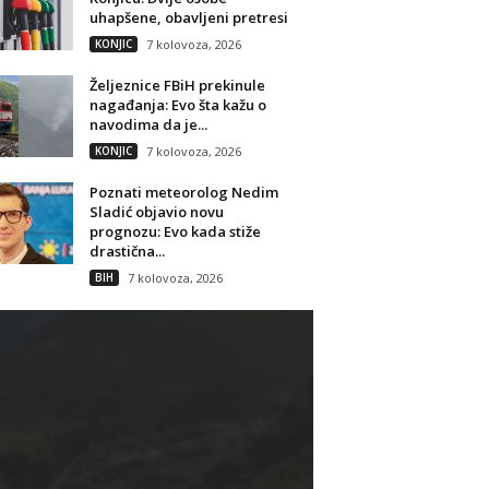
uhapšene, obavljeni pretresi
KONJIC
7 kolovoza, 2026
Željeznice FBiH prekinule
nagađanja: Evo šta kažu o
navodima da je...
KONJIC
7 kolovoza, 2026
Poznati meteorolog Nedim
Sladić objavio novu
prognozu: Evo kada stiže
drastična...
BIH
7 kolovoza, 2026