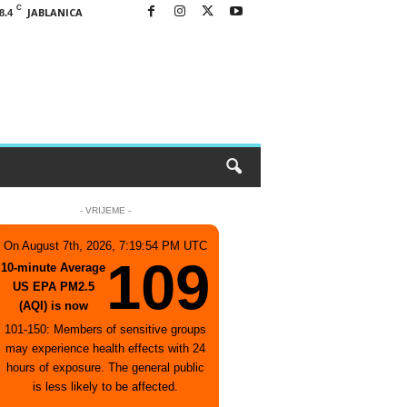
C
JABLANICA
8.4
- VRIJEME -
On August 7th, 2026, 7:19:54 PM UTC
109
10-minute Average
US EPA PM2.5
(AQI) is now
101-150: Members of sensitive groups
may experience health effects with 24
hours of exposure. The general public
is less likely to be affected.