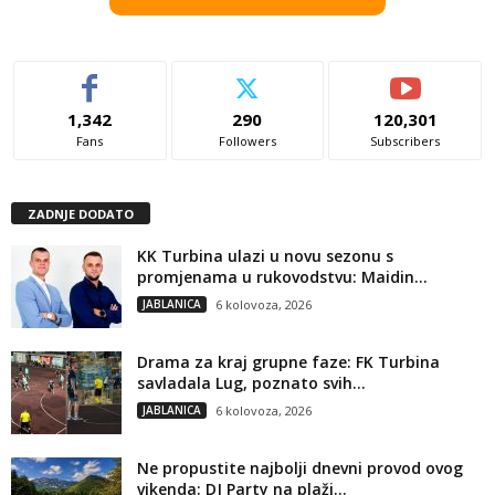
1,342
290
120,301
Fans
Followers
Subscribers
ZADNJE DODATO
KK Turbina ulazi u novu sezonu s
promjenama u rukovodstvu: Maidin...
JABLANICA
6 kolovoza, 2026
Drama za kraj grupne faze: FK Turbina
savladala Lug, poznato svih...
JABLANICA
6 kolovoza, 2026
Ne propustite najbolji dnevni provod ovog
vikenda: DJ Party na plaži...