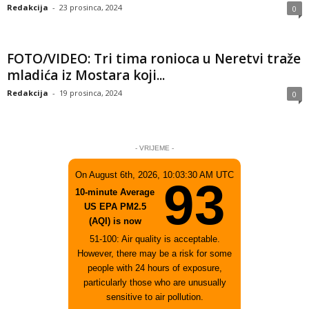
Redakcija
-
23 prosinca, 2024
0
FOTO/VIDEO: Tri tima ronioca u Neretvi traže
mladića iz Mostara koji...
Redakcija
-
19 prosinca, 2024
0
- VRIJEME -
On August 6th, 2026, 10:03:30 AM UTC
93
10-minute Average
US EPA PM2.5
(AQI) is now
51-100: Air quality is acceptable.
However, there may be a risk for some
people with 24 hours of exposure,
particularly those who are unusually
sensitive to air pollution.