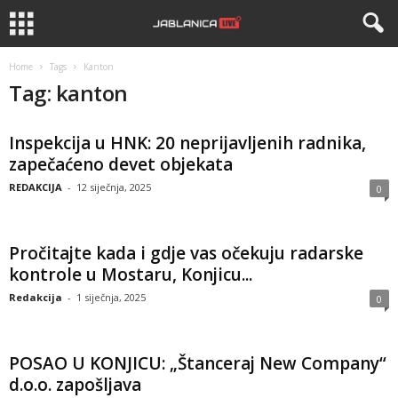
Home
Tags
Kanton
Tag: kanton
Inspekcija u HNK: 20 neprijavljenih radnika,
zapečaćeno devet objekata
REDAKCIJA
-
12 siječnja, 2025
0
Pročitajte kada i gdje vas očekuju radarske
kontrole u Mostaru, Konjicu...
Redakcija
-
1 siječnja, 2025
0
POSAO U KONJICU: „Štanceraj New Company“
d.o.o. zapošljava