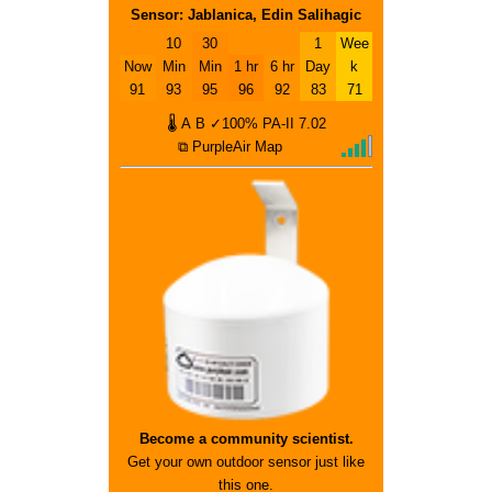
Sensor: Jablanica, Edin Salihagic
10
30
1
Wee
Now
Min
Min
1 hr
6 hr
Day
k
91
93
95
96
92
83
71
🌡
A
B
✓100%
PA-II
7.02
⧉ PurpleAir Map
Become a community scientist.
Get your own outdoor sensor just like
this one.