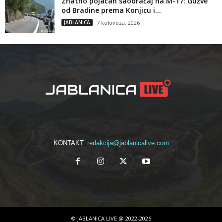
Znatno pojačan saobraćaj na M-17: Gužve
od Bradine prema Konjicu i...
JABLANICA
7 kolovoza, 2026
KONTAKT:
redakcija@jablanicalive.com
© JABLANICA LIVE @ 2022-2026