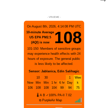
- VRIJEME -
On August 8th, 2026, 4:14:08 PM UTC
108
10-minute Average
US EPA PM2.5
(AQI) is now
101-150: Members of sensitive groups
may experience health effects with 24
hours of exposure. The general public
is less likely to be affected.
Sensor: Jablanica, Edin Salihagic
10
30
1
Wee
Now
Min
Min
1 hr
6 hr
Day
k
106
108
108
104
99
94
75
🌡
A
B
✓100%
PA-II
7.02
⧉ PurpleAir Map