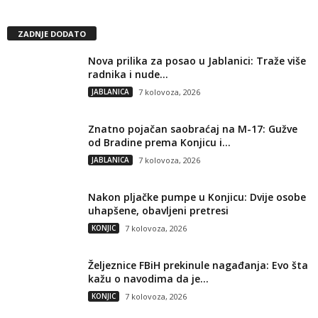
ZADNJE DODATO
Nova prilika za posao u Jablanici: Traže više
radnika i nude...
JABLANICA
7 kolovoza, 2026
Znatno pojačan saobraćaj na M-17: Gužve
od Bradine prema Konjicu i...
JABLANICA
7 kolovoza, 2026
Nakon pljačke pumpe u Konjicu: Dvije osobe
uhapšene, obavljeni pretresi
KONJIC
7 kolovoza, 2026
Željeznice FBiH prekinule nagađanja: Evo šta
kažu o navodima da je...
KONJIC
7 kolovoza, 2026