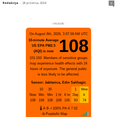
Redakcija
-
28 prosinca, 2024
0
- VRIJEME -
On August 8th, 2026, 3:07:59 AM UTC
108
10-minute Average
US EPA PM2.5
(AQI) is now
101-150: Members of sensitive groups
may experience health effects with 24
hours of exposure. The general public
is less likely to be affected.
Sensor: Jablanica, Edin Salihagic
10
30
1
Wee
Now
Min
Min
1 hr
6 hr
Day
k
108
108
108
109
105
93
74
🌡
A
B
✓100%
PA-II
7.02
⧉ PurpleAir Map