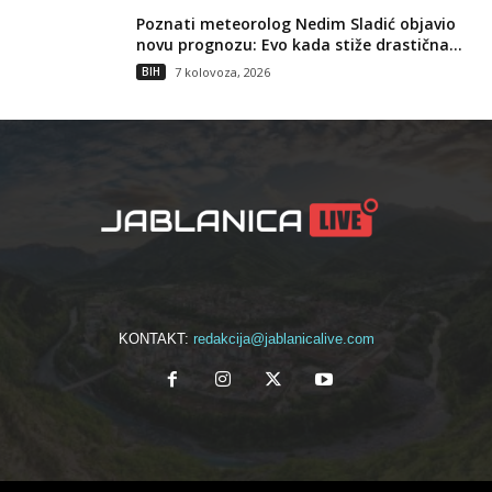
Poznati meteorolog Nedim Sladić objavio
novu prognozu: Evo kada stiže drastična...
BIH
7 kolovoza, 2026
KONTAKT:
redakcija@jablanicalive.com