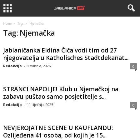
Home
Tags
Njemačka
Tag: Njemačka
Jablaničanka Eldina Čiča vodi tim od 27
njegovatelja u Katholisches Stadtdekanat...
Redakcija
-
8 svibnja, 2026
0
STRANCI NAPOLJE! Klub u Njemačkoj na
zabavu puštao samo posjetitelje s...
Redakcija
-
11 siječnja, 2025
0
NEVJEROJATNE SCENE U KAUFLANDU:
Ozlijeđena 41 osoba, od kojih je 15...