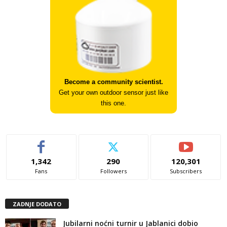
Become a community scientist.
Get your own outdoor sensor just like
this one.
1,342
290
120,301
Fans
Followers
Subscribers
ZADNJE DODATO
Jubilarni noćni turnir u Jablanici dobio