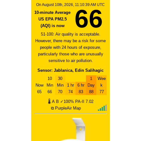
On August 10th, 2026, 11:10:39 AM UTC
66
10-minute Average
US EPA PM2.5
(AQI) is now
51-100: Air quality is acceptable.
However, there may be a risk for some
people with 24 hours of exposure,
particularly those who are unusually
sensitive to air pollution.
Sensor: Jablanica, Edin Salihagic
10
30
1
Wee
Now
Min
Min
1 hr
6 hr
Day
k
65
66
70
74
83
88
77
🌡
A
B
✓100%
PA-II
7.02
⧉ PurpleAir Map