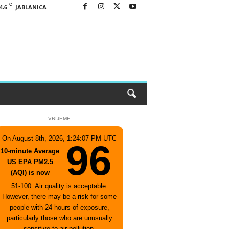
C
JABLANICA
4.6
- VRIJEME -
On August 8th, 2026, 1:24:07 PM UTC
96
10-minute Average
US EPA PM2.5
(AQI) is now
51-100: Air quality is acceptable.
However, there may be a risk for some
people with 24 hours of exposure,
particularly those who are unusually
sensitive to air pollution.