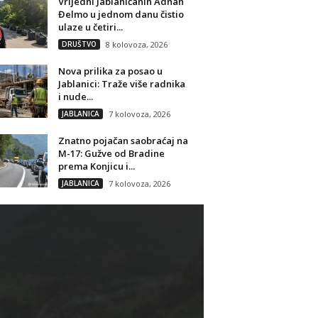
Vrijedni Jablaničanin Adnan
Đelmo u jednom danu čistio
ulaze u četiri...
DRUŠTVO
8 kolovoza, 2026
Nova prilika za posao u
Jablanici: Traže više radnika
i nude...
JABLANICA
7 kolovoza, 2026
Znatno pojačan saobraćaj na
M-17: Gužve od Bradine
prema Konjicu i...
JABLANICA
7 kolovoza, 2026