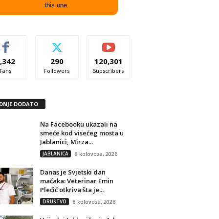
this one.
,342
290
120,301
Fans
Followers
Subscribers
DNJE DODATO
Na Facebooku ukazali na
smeće kod visećeg mosta u
Jablanici, Mirza...
JABLANICA
8 kolovoza, 2026
Danas je Svjetski dan
mačaka: Veterinar Emin
Plećić otkriva šta je...
DRUŠTVO
8 kolovoza, 2026