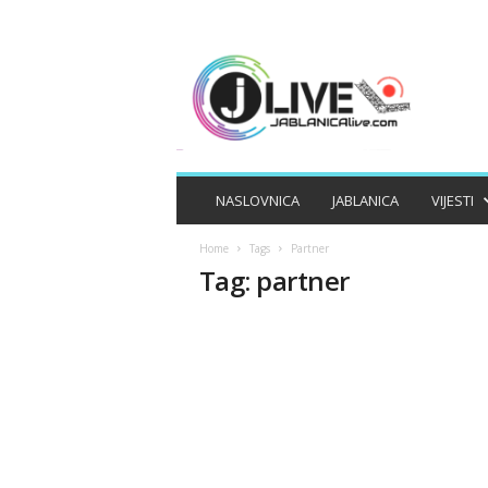
J
A
B
L
A
N
I
NASLOVNICA
JABLANICA
VIJESTI
C
A
Home
Tags
Partner
L
Tag: partner
I
V
E