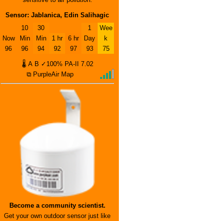
Sensor: Jablanica, Edin Salihagic
10
30
1
Wee
Now
Min
Min
1 hr
6 hr
Day
k
96
96
94
92
97
93
75
🌡
A
B
✓100%
PA-II
7.02
⧉ PurpleAir Map
Become a community scientist.
Get your own outdoor sensor just like