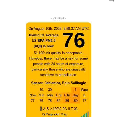
- VRIJEME -
On August 10th, 2026, 8:58:37 AM UTC
76
10-minute Average
US EPA PM2.5
(AQI) is now
51-100: Air quality is acceptable.
However, there may be a risk for some
people with 24 hours of exposure,
particularly those who are unusually
sensitive to air pollution.
Sensor: Jablanica, Edin Salihagic
10
30
1
Wee
Now
Min
Min
1 hr
6 hr
Day
k
77
76
78
82
86
89
77
🌡
A
B
✓100%
PA-II
7.02
⧉ PurpleAir Map