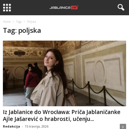
Home
Tags
Poljska
Tag: poljska
Iz Jablanice do Wrocława: Priča Jablaničanke
Ajle Jašarević o hrabrosti, učenju...
Redakcija
-
15 travnja, 2026
0