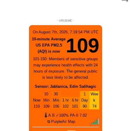
- VRIJEME -
On August 7th, 2026, 7:19:54 PM UTC
109
10-minute Average
US EPA PM2.5
(AQI) is now
101-150: Members of sensitive groups
may experience health effects with 24
hours of exposure. The general public
is less likely to be affected.
Sensor: Jablanica, Edin Salihagic
10
30
1
Wee
Now
Min
Min
1 hr
6 hr
Day
k
110
109
106
102
101
90
74
🌡
A
B
✓100%
PA-II
7.02
⧉ PurpleAir Map