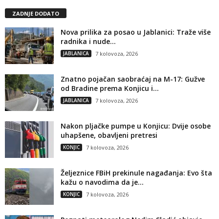
ZADNJE DODATO
Nova prilika za posao u Jablanici: Traže više
radnika i nude...
JABLANICA
7 kolovoza, 2026
Znatno pojačan saobraćaj na M-17: Gužve
od Bradine prema Konjicu i...
JABLANICA
7 kolovoza, 2026
Nakon pljačke pumpe u Konjicu: Dvije osobe
uhapšene, obavljeni pretresi
KONJIC
7 kolovoza, 2026
Željeznice FBiH prekinule nagađanja: Evo šta
kažu o navodima da je...
KONJIC
7 kolovoza, 2026