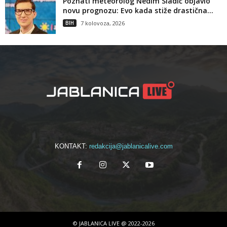
Poznati meteorolog Nedim Sladić objavio
novu prognozu: Evo kada stiže drastična...
BIH
7 kolovoza, 2026
KONTAKT:
redakcija@jablanicalive.com
© JABLANICA LIVE @ 2022-2026