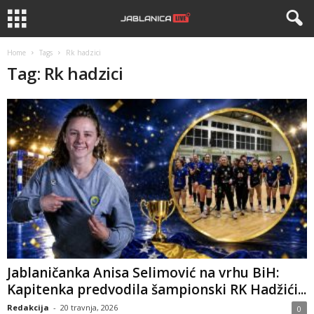
Home
Tags
Rk hadzici
Tag: Rk hadzici
Jablaničanka Anisa Selimović na vrhu BiH:
Kapitenka predvodila šampionski RK Hadžići...
Redakcija
-
20 travnja, 2026
0