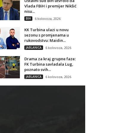
Ustavni sud BiH utvrdio da
Vlada FBiH i premijer Nikšić
nisu...
BIH
6 kolovoza, 2026
KK Turbina ulazi u novu
sezonu s promjenama u
rukovodstvu: Maidin...
JABLANICA
6 kolovoza, 2026
Drama za kraj grupne faze:
FK Turbina savladala Lug,
poznato svih...
JABLANICA
6 kolovoza, 2026