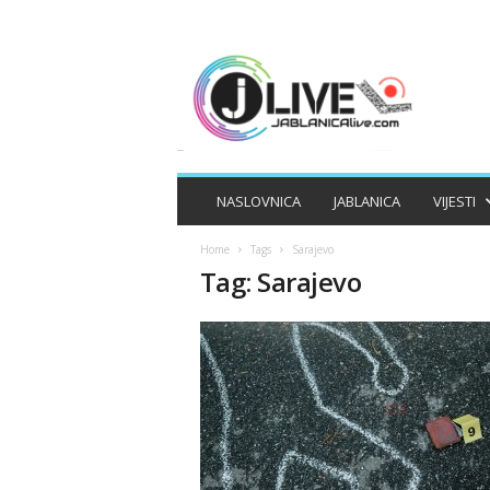
J
A
B
L
A
N
I
NASLOVNICA
JABLANICA
VIJESTI
C
A
Home
Tags
Sarajevo
L
Tag: Sarajevo
I
V
E