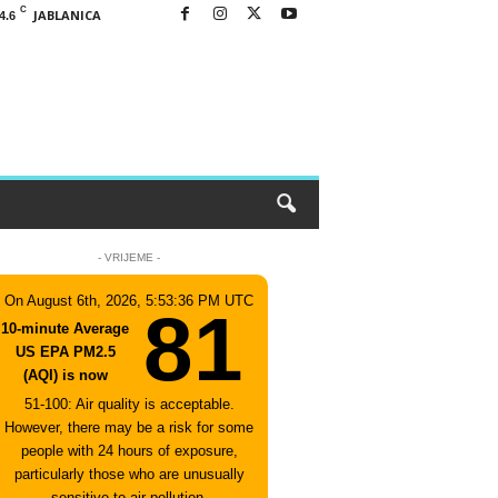
C
JABLANICA
4.6
- VRIJEME -
On August 6th, 2026, 5:53:36 PM UTC
81
10-minute Average
US EPA PM2.5
(AQI) is now
51-100: Air quality is acceptable.
However, there may be a risk for some
people with 24 hours of exposure,
particularly those who are unusually
sensitive to air pollution.