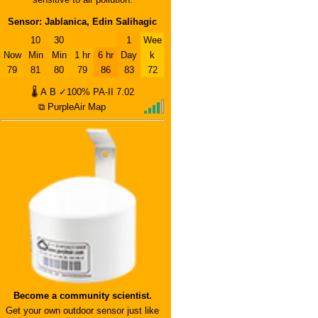
Sensor: Jablanica, Edin Salihagic
10
30
1
Wee
Now
Min
Min
1 hr
6 hr
Day
k
79
81
80
79
86
83
72
🌡
A
B
✓100%
PA-II
7.02
⧉ PurpleAir Map
Become a community scientist.
Get your own outdoor sensor just like