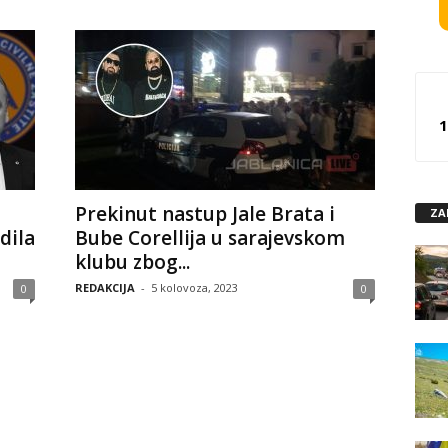
1
Prekinut nastup Jale Brata i
ZA
dila
Bube Corellija u sarajevskom
klubu zbog...
REDAKCIJA
-
5 kolovoza, 2023
0
0