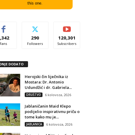
this one.
,342
290
120,301
Fans
Followers
Subscribers
DNJE DODATO
Herojski čin liječnika iz
Mostara: Dr. Antonio
Udundžić i dr. Gabriela...
DRUŠTVO
6 kolovoza, 2026
Jablaničanin Maid Klepo
podijelio inspirativnu priču o
tome kako mu je...
JABLANICA
6 kolovoza, 2026