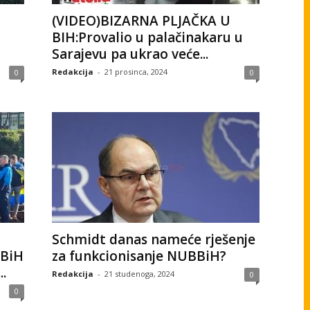
(VIDEO)BIZARNA PLJAČKA U
BIH:Provalio u palačinakaru u
Sarajevu pa ukrao veće...
Redakcija
-
21 prosinca, 2024
0
0
Schmidt danas nameće rješenje
FBiH
za funkcionisanje NUBBiH?
.
Redakcija
-
21 studenoga, 2024
0
0