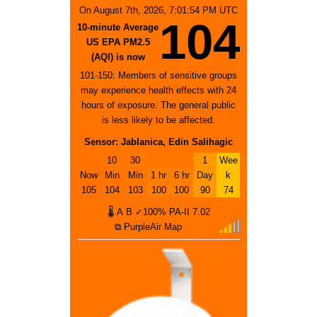
On August 7th, 2026, 7:01:54 PM UTC
104
10-minute Average
US EPA PM2.5
(AQI) is now
101-150: Members of sensitive groups
may experience health effects with 24
hours of exposure. The general public
is less likely to be affected.
Sensor: Jablanica, Edin Salihagic
10
30
1
Wee
Now
Min
Min
1 hr
6 hr
Day
k
105
104
103
100
100
90
74
🌡
A
B
✓100%
PA-II
7.02
⧉ PurpleAir Map