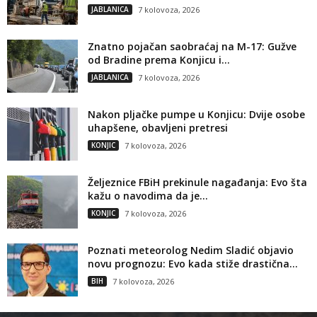
JABLANICA
7 kolovoza, 2026
Znatno pojačan saobraćaj na M-17: Gužve
od Bradine prema Konjicu i...
JABLANICA
7 kolovoza, 2026
Nakon pljačke pumpe u Konjicu: Dvije osobe
uhapšene, obavljeni pretresi
KONJIC
7 kolovoza, 2026
Željeznice FBiH prekinule nagađanja: Evo šta
kažu o navodima da je...
KONJIC
7 kolovoza, 2026
Poznati meteorolog Nedim Sladić objavio
novu prognozu: Evo kada stiže drastična...
BIH
7 kolovoza, 2026