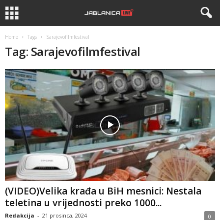
Home
Tags
Sarajevofilmfestival
Tag: Sarajevofilmfestival
(VIDEO)Velika krađa u BiH mesnici: Nestala
teletina u vrijednosti preko 1000...
Redakcija
-
21 prosinca, 2024
0