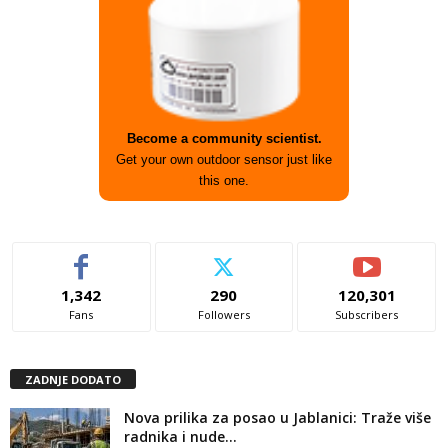
Become a community scientist.
Get your own outdoor sensor just like
this one.
1,342
290
120,301
Fans
Followers
Subscribers
ZADNJE DODATO
Nova prilika za posao u Jablanici: Traže više
radnika i nude...