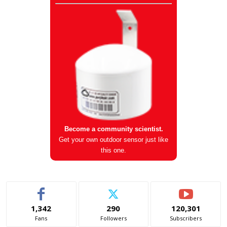
Become a community scientist.
Get your own outdoor sensor just like
this one.
1,342
290
120,301
Fans
Followers
Subscribers