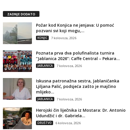
ZADNJE DODATO
Požar kod Konjica ne jenjava: U pomoć
pozvani svi koji mogu,...
KONJIC
7 kolovoza, 2026
Poznata prva dva polufinalista turnira
“Jablanica 2026”: Caffe Central – Pekara...
JABLANICA
7 kolovoza, 2026
Iskusna patronažna sestra, Jablaničanka
Ljiljana Palić, podsjeća zašto je majčino
mlijeko...
JABLANICA
7 kolovoza, 2026
Herojski čin liječnika iz Mostara: Dr. Antonio
Udundžić i dr. Gabriela...
DRUŠTVO
6 kolovoza, 2026