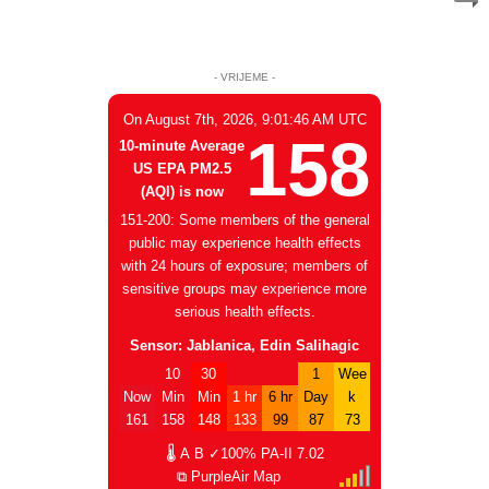
- VRIJEME -
On August 7th, 2026, 9:01:46 AM UTC
158
10-minute Average
US EPA PM2.5
(AQI) is now
151-200: Some members of the general
public may experience health effects
with 24 hours of exposure; members of
sensitive groups may experience more
serious health effects.
Sensor: Jablanica, Edin Salihagic
10
30
1
Wee
Now
Min
Min
1 hr
6 hr
Day
k
161
158
148
133
99
87
73
🌡
A
B
✓100%
PA-II
7.02
⧉ PurpleAir Map