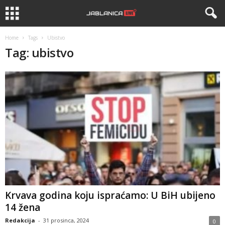
Home
Tags
Ubistvo
Tag: ubistvo
Krvava godina koju ispraćamo: U BiH ubijeno
14 žena
Redakcija
-
31 prosinca, 2024
0