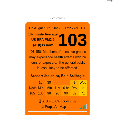
- VRIJEME -
On August 6th, 2026, 5:17:26 AM UTC
103
10-minute Average
US EPA PM2.5
(AQI) is now
101-150: Members of sensitive groups
may experience health effects with 24
hours of exposure. The general public
is less likely to be affected.
Sensor: Jablanica, Edin Salihagic
10
30
1
Wee
Now
Min
Min
1 hr
6 hr
Day
k
105
103
98
96
90
82
71
🌡
A
B
✓100%
PA-II
7.02
⧉ PurpleAir Map