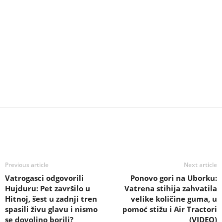
Previous article
Next article
Vatrogasci odgovorili
Ponovo gori na Uborku:
Hujduru: Pet završilo u
Vatrena stihija zahvatila
Hitnoj, šest u zadnji tren
velike količine guma, u
spasili živu glavu i nismo
pomoć stižu i Air Tractori
se dovoljno borili?
(VIDEO)