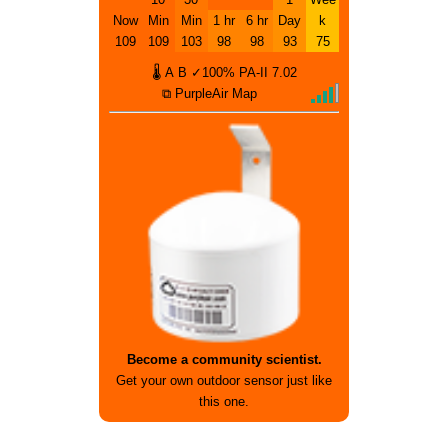
Now
Min
Min
1 hr
6 hr
Day
k
109
109
103
98
98
93
75
🌡
A
B
✓100%
PA-II
7.02
⧉ PurpleAir Map
Become a community scientist.
Get your own outdoor sensor just like
this one.