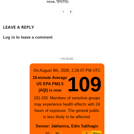
nova..”(FOTO)
LEAVE A REPLY
Log in to leave a comment
- VRIJEME -
On August 8th, 2026, 2:26:07 PM UTC
109
10-minute Average
US EPA PM2.5
(AQI) is now
101-150: Members of sensitive groups
may experience health effects with 24
hours of exposure. The general public
is less likely to be affected.
Sensor: Jablanica, Edin Salihagic
10
30
1
Wee