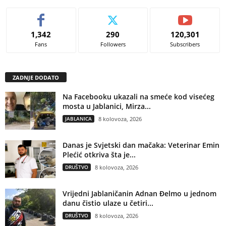
1,342
290
120,301
Fans
Followers
Subscribers
ZADNJE DODATO
Na Facebooku ukazali na smeće kod visećeg
mosta u Jablanici, Mirza...
JABLANICA
8 kolovoza, 2026
Danas je Svjetski dan mačaka: Veterinar Emin
Plećić otkriva šta je...
DRUŠTVO
8 kolovoza, 2026
Vrijedni Jablaničanin Adnan Đelmo u jednom
danu čistio ulaze u četiri...
DRUŠTVO
8 kolovoza, 2026