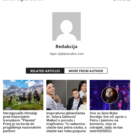
Redakcija
https://jablanicalive.com
RELATED ARTICLES
MORE FROM AUTHOR
Hercegovački Himalaji
Inspirativna Jablaničanka
Ovo su žene Bube
pred historijskim
dr. Selma Salihović
Korelija: Sve oči uprte u
trenutkom: “Planeta”
Malkoč o porodu i
Petru i Jasminu na
Prenj je na korak do
majčinstvu: “U rađaonicu
koncertu, nisu se
proglašenja nacionalnim
ulazite kao jedna osoba, a
odvajale, slažu se kao
parkom
izlazite kao neka potpuno
sestre!(VIDEO)