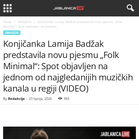
Home
MAGAZIN
Konjičanka Lamija Badžak predstavila novu pjesmu „Folk
Minimal“: Spot objavljen na jednom...
MAGAZIN
Konjičanka Lamija Badžak
predstavila novu pjesmu „Folk
Minimal“: Spot objavljen na
jednom od najgledanijih muzičkih
kanala u regiji (VIDEO)
By
Redakcija
-
23 lipnja, 2026
393