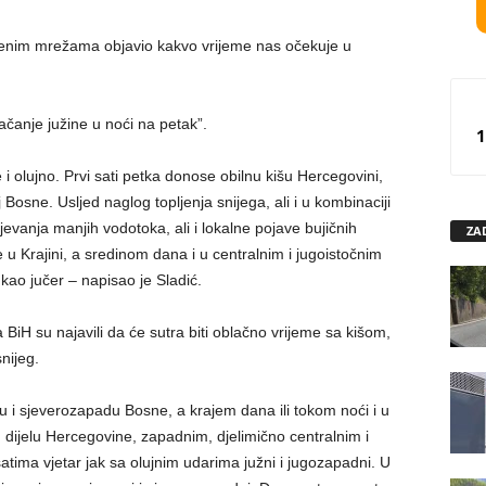
venim mrežama objavio kakvo vrijeme nas očekuje u
ačanje južine u noći na petak”.
1
i olujno. Prvi sati petka donose obilnu kišu Hercegovini,
 Bosne. Usljed naglog topljenja snijega, ali i u kombinaciji
jevanja manjih vodotoka, ali i lokalne pojave bujičnih
ZA
 u Krajini, a sredinom dana i u centralnim i jugoistočnim
kao jučer – napisao je Sladić.
iH su najavili da će sutra biti oblačno vrijeme sa kišom,
nijeg.
u i sjeverozapadu Bosne, a krajem dana ili tokom noći i u
 dijelu Hercegovine, zapadnim, djelimično centralnim i
tima vjetar jak sa olujnim udarima južni i jugozapadni. U