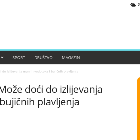
3
SPORT
DRUŠTVO
MAGAZIN
 do izlijevanja manjih vodotoka i bujičnih plavljenja
Može doći do izlijevanja
bujičnih plavljenja