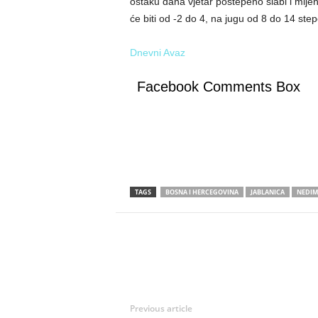
ostaku dana vjetar postepeno slabi i mije
će biti od -2 do 4, na jugu od 8 do 14 step
Dnevni Avaz
Facebook Comments Box
TAGS
BOSNA I HERCEGOVINA
JABLANICA
NEDIM
Previous article