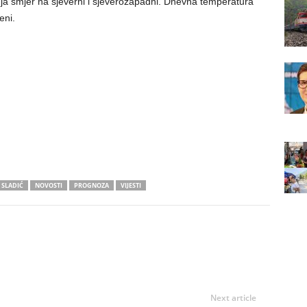
nja smjer na sjeverni i sjeverozapadni. Dnevna temperatura
eni.
 SLADIĆ
NOVOSTI
PROGNOZA
VIJESTI
Next article