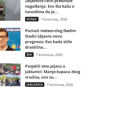
Željeznice FBiH prekinule
nagađanja: Evo šta kažu o
navodima da je...
KONJIC
7 kolovoza, 2026
Poznati meteorolog Nedim
Sladić objavio novu
prognozu: Evo kada stiže
drastična...
BIH
7 kolovoza, 2026
Posjetili smo pijacu u
Jablanici: Manje kupaca zbog
vrućina, ovo su...
JABLANICA
7 kolovoza, 2026