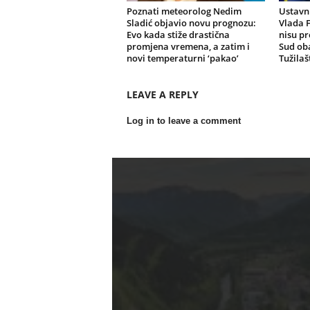
Poznati meteorolog Nedim
Ustavni
Sladić objavio novu prognozu:
Vlada F
Evo kada stiže drastična
nisu pr
promjena vremena, a zatim i
Sud oba
novi temperaturni ‘pakao’
Tužilaš
LEAVE A REPLY
Log in to leave a comment