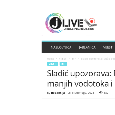
J
A
B
L
A
N
I
NASLOVNICA
JABLANICA
VIJESTI
C
A
Home
VIJESTI
BIH
Sladić upozorava: Može doći
L
VIJESTI
BIH
I
Sladić upozorava: 
V
E
manjih vodotoka i 
By
Redakcija
-
21 studenoga, 2024
682