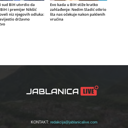
 sud BiH utvrdio da
Evo kada u BiH stiže kratko
BiH i premijer Nikšić
zahlađenje: Nedim Sladić otkrio
oveli niz njegovih odluka:
šta nas očekuje nakon paklenih
vijestio državno
vrućina
tvo
KONTAKT:
redakcija@jablanicalive.com