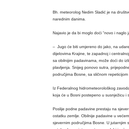
Bh. meteorolog Nedim Sladić je na društ
narednim danima.
Najavio je da bi moglo doći “novo i naglo j
– Jugo će biti umjereno do jako, na udare 
dijelovima Krajine, te zapadnoj i centralnoj
sa obilnijim padavinama, može doći do izli
plavljenja. Snijeg ponovo sutra, prijepodne
područjima Bosne, sa sličnom repeticijom 
Iz Federalnog hidrometeorološkog zavoda B
koja će u Bosni postepeno u susnježicu i s
Poslije podne padavine prestaju na sjever
ostatku zemlje. Obilnije padavine u većem
sjevernim područjima Bosne. U jutarnjim sa