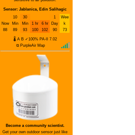
Sensor: Jablanica, Edin Salihagic
10
30
1
Wee
Now
Min
Min
1 hr
6 hr
Day
k
88
89
93
100
102
90
73
🌡
A
B
✓100%
PA-II
7.02
⧉ PurpleAir Map
Become a community scientist.
Get your own outdoor sensor just like