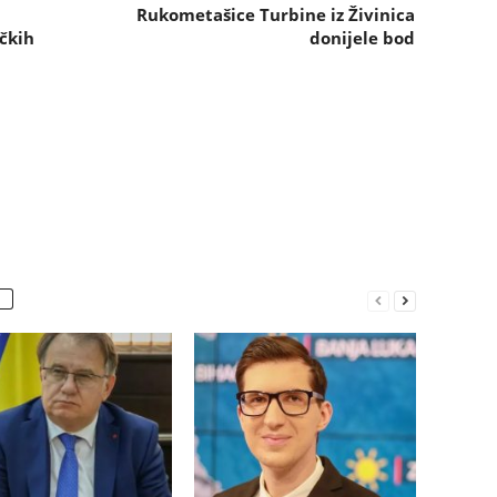
Rukometašice Turbine iz Živinica
čkih
donijele bod