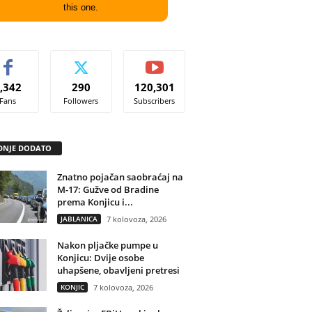
this one.
,342
290
120,301
Fans
Followers
Subscribers
DNJE DODATO
Znatno pojačan saobraćaj na
M-17: Gužve od Bradine
prema Konjicu i...
JABLANICA
7 kolovoza, 2026
Nakon pljačke pumpe u
Konjicu: Dvije osobe
uhapšene, obavljeni pretresi
KONJIC
7 kolovoza, 2026