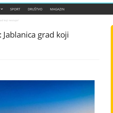
SPORT
DRUŠTVO
MAGAZIN
ad koji nestaje!
 Jablanica grad koji