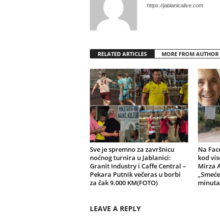
https://jablanicalive.com
RELATED ARTICLES
MORE FROM AUTHOR
Sve je spremno za završnicu
Na Fac
noćnog turnira u Jablanici:
kod vis
Granit Industry i Caffe Central –
Mirza 
Pekara Putnik večeras u borbi
„Smeće
za čak 9.000 KM(FOTO)
minuta,
LEAVE A REPLY