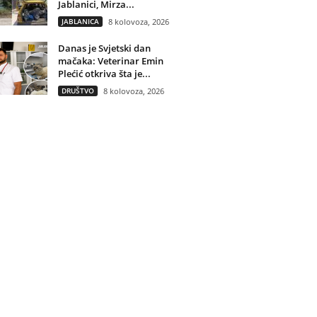
Jablanici, Mirza...
JABLANICA
8 kolovoza, 2026
Danas je Svjetski dan
mačaka: Veterinar Emin
Plećić otkriva šta je...
DRUŠTVO
8 kolovoza, 2026