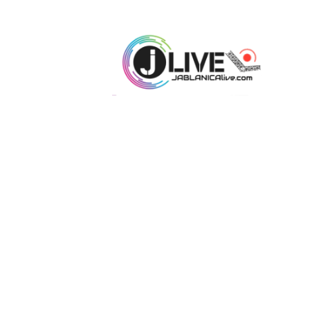
J
A
B
L
A
N
I
C
A
L
I
V
E