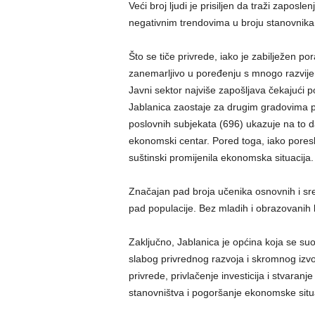
Veći broj ljudi je prisiljen da traži zapo
negativnim trendovima u broju stanovnika
Što se tiče privrede, iako je zabilježen po
zanemarljivo u poređenju s mnogo razvijen
Javni sektor najviše zapošljava čekajući po
Jablanica zaostaje za drugim gradovima po 
poslovnih subjekata (696) ukazuje na to da
ekonomski centar. Pored toga, iako poreski
suštinski promijenila ekonomska situacija.
Značajan pad broja učenika osnovnih i sre
pad populacije. Bez mladih i obrazovanih 
Zaključno, Jablanica je općina koja se su
slabog privrednog razvoja i skromnog izvo
privrede, privlačenje investicija i stvaranj
stanovništva i pogoršanje ekonomske situa