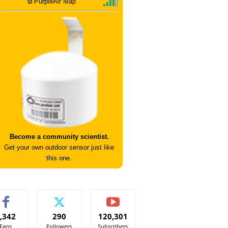
⧉ PurpleAir Map
Become a community scientist.
Get your own outdoor sensor just like
this one.
,342
290
120,301
Fans
Followers
Subscribers