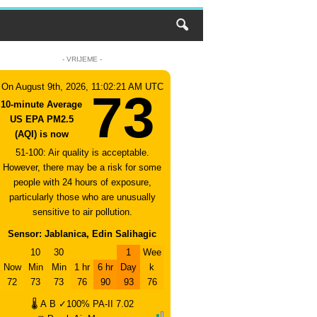
- VRIJEME -
On August 9th, 2026, 11:02:21 AM UTC
73
10-minute Average
US EPA PM2.5
(AQI) is now
51-100: Air quality is acceptable.
However, there may be a risk for some
people with 24 hours of exposure,
particularly those who are unusually
sensitive to air pollution.
Sensor: Jablanica, Edin Salihagic
10
30
1
Wee
Now
Min
Min
1 hr
6 hr
Day
k
72
73
73
76
90
93
76
🌡
A
B
✓100%
PA-II
7.02