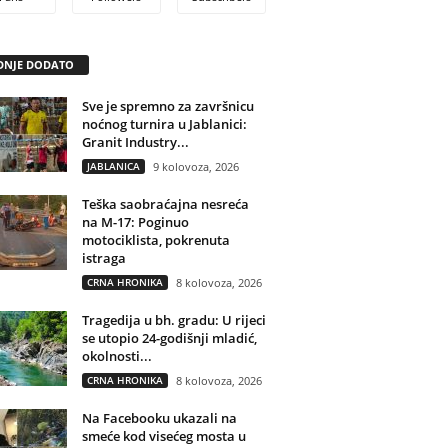
DNJE DODATO
Sve je spremno za završnicu
noćnog turnira u Jablanici:
Granit Industry...
JABLANICA
9 kolovoza, 2026
Teška saobraćajna nesreća
na M-17: Poginuo
motociklista, pokrenuta
istraga
CRNA HRONIKA
8 kolovoza, 2026
Tragedija u bh. gradu: U rijeci
se utopio 24-godišnji mladić,
okolnosti...
CRNA HRONIKA
8 kolovoza, 2026
Na Facebooku ukazali na
smeće kod visećeg mosta u