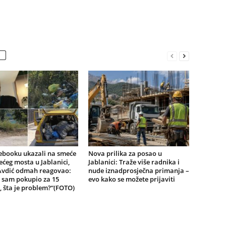
ebooku ukazali na smeće
Nova prilika za posao u
ećeg mosta u Jablanici,
Jablanici: Traže više radnika i
Avdić odmah reagovao:
nude iznadprosječna primanja –
 sam pokupio za 15
evo kako se možete prijaviti
 šta je problem?“(FOTO)