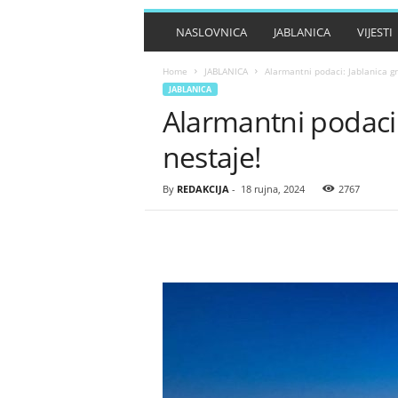
NASLOVNICA
JABLANICA
VIJESTI
Home
JABLANICA
Alarmantni podaci: Jablanica gr
JABLANICA
Alarmantni podaci:
nestaje!
By
REDAKCIJA
-
18 rujna, 2024
2767