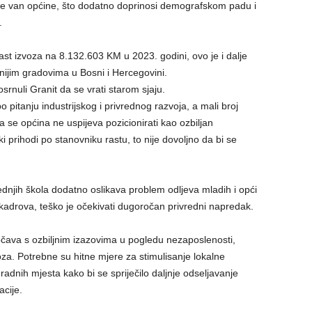
slenje van općine, što dodatno doprinosi demografskom padu i
.
rast izvoza na 8.132.603 KM u 2023. godini, ovo je i dalje
ijim gradovima u Bosni i Hercegovini.
srnuli Granit da se vrati starom sjaju.
pitanju industrijskog i privrednog razvoja, a mali broj
 se općina ne uspijeva pozicionirati kao ozbiljan
 prihodi po stanovniku rastu, to nije dovoljno da bi se
dnjih škola dodatno oslikava problem odljeva mladih i opći
kadrova, teško je očekivati dugoročan privredni napredak.
očava s ozbiljnim izazovima u pogledu nezaposlenosti,
za. Potrebne su hitne mjere za stimulisanje lokalne
e radnih mjesta kako bi se spriječilo daljnje odseljavanje
cije.