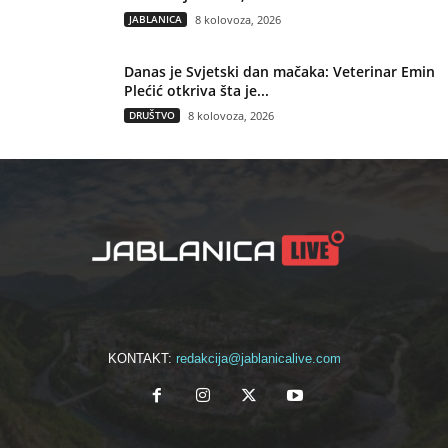
JABLANICA
8 kolovoza, 2026
Danas je Svjetski dan mačaka: Veterinar Emin
Plećić otkriva šta je...
DRUŠTVO
8 kolovoza, 2026
KONTAKT:
redakcija@jablanicalive.com