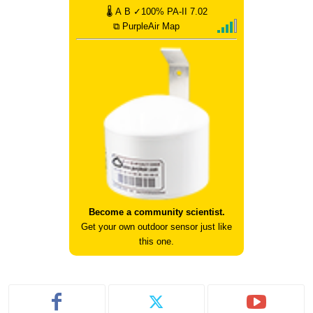
🌡
A
B
✓100%
PA-II
7.02
⧉ PurpleAir Map
Become a community scientist.
Get your own outdoor sensor just like
this one.