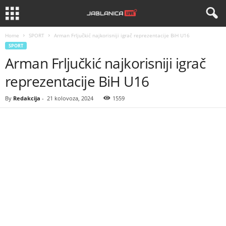
Home
SPORT
Arman Frljučkić najkorisniji igrač reprezentacije BiH U16
SPORT
Arman Frljučkić najkorisniji igrač
reprezentacije BiH U16
By
Redakcija
-
21 kolovoza, 2024
1559