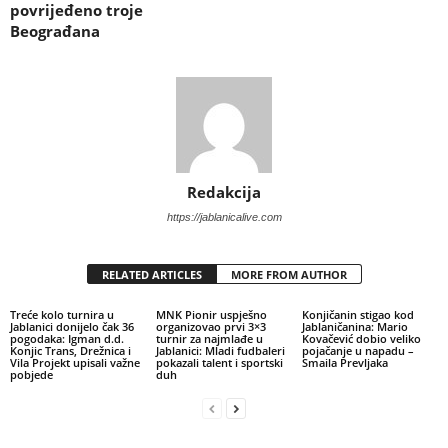
povrijeđeno troje
Beograđana
Redakcija
https://jablanicalive.com
RELATED ARTICLES
MORE FROM AUTHOR
Treće kolo turnira u
MNK Pionir uspješno
Konjičanin stigao kod
Jablanici donijelo čak 36
organizovao prvi 3×3
Jablaničanina: Mario
pogodaka: Igman d.d.
turnir za najmlađe u
Kovačević dobio veliko
Konjic Trans, Drežnica i
Jablanici: Mladi fudbaleri
pojačanje u napadu –
Vila Projekt upisali važne
pokazali talent i sportski
Smaila Prevljaka
pobjede
duh