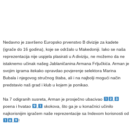
Nedavno je završeno Europsko prvenstvo B divizije za kadete
(igrače do 16 godina), koje se održalo u Makedoniji. Iako se naša
reprezentacija nije uspjela plasirati u A diviziju, ne možemo da ne
istaknemo učinak našeg Jablaničanina Armana Frljučkića. Arman je
svojim igrama itekako opravdao povjerenje selektora Marina
Bubala i njegovog stručnog štaba, ali i na najbolji mogući način
predstavio naš grad i klub u kojem je ponikao.
Na 7 odigranih susreta, Arman je prosječno ubacivao
,
poena i hvatao
,
skokova, što ga je u konačnici učinilo
najkorisnijim igračem naše reprezentacije sa Indexom korisnosti od
,
!