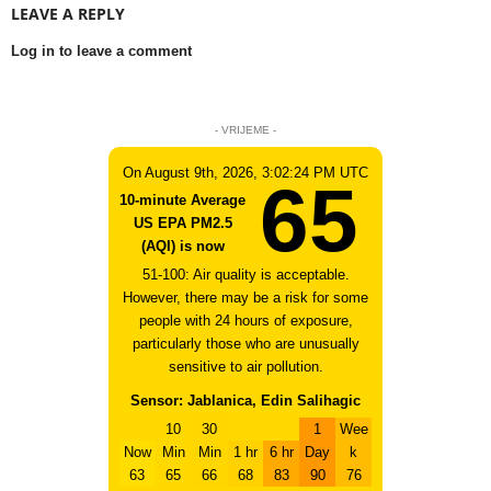
LEAVE A REPLY
Log in to leave a comment
- VRIJEME -
On August 9th, 2026, 3:02:24 PM UTC
65
10-minute Average
US EPA PM2.5
(AQI) is now
51-100: Air quality is acceptable.
However, there may be a risk for some
people with 24 hours of exposure,
particularly those who are unusually
sensitive to air pollution.
Sensor: Jablanica, Edin Salihagic
10
30
1
Wee
Now
Min
Min
1 hr
6 hr
Day
k
63
65
66
68
83
90
76