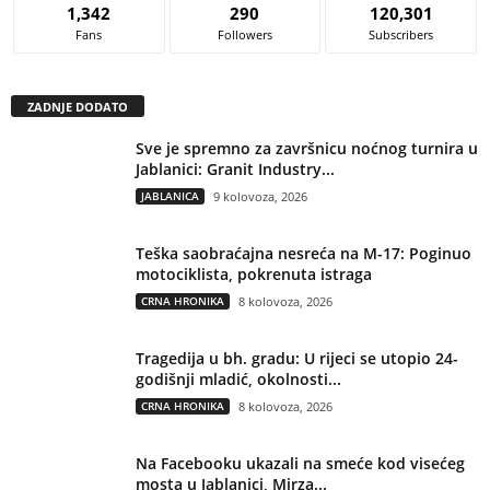
1,342
290
120,301
Fans
Followers
Subscribers
ZADNJE DODATO
Sve je spremno za završnicu noćnog turnira u
Jablanici: Granit Industry...
JABLANICA
9 kolovoza, 2026
Teška saobraćajna nesreća na M-17: Poginuo
motociklista, pokrenuta istraga
CRNA HRONIKA
8 kolovoza, 2026
Tragedija u bh. gradu: U rijeci se utopio 24-
godišnji mladić, okolnosti...
CRNA HRONIKA
8 kolovoza, 2026
Na Facebooku ukazali na smeće kod visećeg
mosta u Jablanici, Mirza...