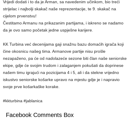
Vrijedi dodati i to da je Arman, sa navedenim učinkom, bio treći
strijelac i najbolji skakač naše reprezentacije, te 9. skakač na
cijelom prvenstvu!
Čestitamo Armanu na prikazanim partijama, i iskreno se nadamo
da je ovo samo početak jedne uspješne karijere.
KK Turbina već decenijama gaji snažnu bazu domaćih igrača koji
čine okosnicu našeg tima. Armanove partije nisu prošle
nezapaženo, pa će od nadolazeće sezone biti član naše seniorske
ekipe, gdje će svojim trudom i zalaganjem pokušati da doprinese
našem timu igrajući na pozicijama 4 i 5, ali i da stekne vrijedno
iskustvo seniorske košarke upravo na mjestu gdje je i napravio
svoje prve košarkaške korake.
#kkturbina #jablanica
Facebook Comments Box