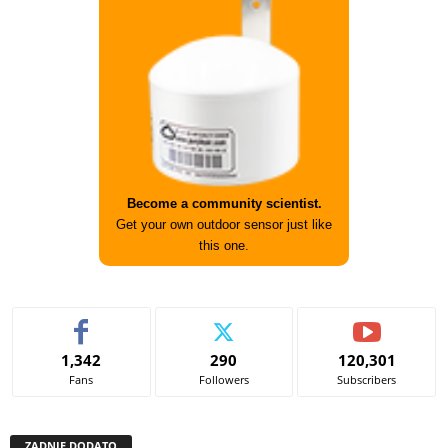
Become a community scientist.
Get your own outdoor sensor just like
this one.
1,342
290
120,301
Fans
Followers
Subscribers
ZADNJE DODATO