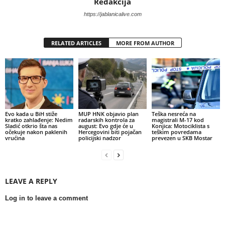
Redakcija
https://jablanicalive.com
RELATED ARTICLES
MORE FROM AUTHOR
Evo kada u BiH stiže
MUP HNK objavio plan
Teška nesreća na
kratko zahlađenje: Nedim
radarskih kontrola za
magistrali M-17 kod
Sladić otkrio šta nas
august: Evo gdje će u
Konjica: Motociklista s
očekuje nakon paklenih
Hercegovini biti pojačan
teškim povredama
vrućina
policijski nadzor
prevezen u SKB Mostar
LEAVE A REPLY
Log in to leave a comment