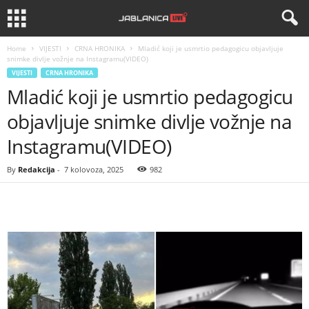
Home
VIJESTI
CRNA HRONIKA
Mladić koji je usmrtio pedagogicu objavljuje
snimke divlje vožnje na Instagramu(VIDEO)
VIJESTI
CRNA HRONIKA
Mladić koji je usmrtio pedagogicu
objavljuje snimke divlje vožnje na
Instagramu(VIDEO)
By
Redakcija
-
7 kolovoza, 2025
982