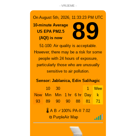
- VRIJEME -
On August 5th, 2026, 11:33:23 PM UTC
89
10-minute Average
US EPA PM2.5
(AQI) is now
51-100: Air quality is acceptable.
However, there may be a risk for some
people with 24 hours of exposure,
particularly those who are unusually
sensitive to air pollution.
Sensor: Jablanica, Edin Salihagic
10
30
1
Wee
Now
Min
Min
1 hr
6 hr
Day
k
93
89
90
90
88
81
71
🌡
A
B
✓100%
PA-II
7.02
⧉ PurpleAir Map