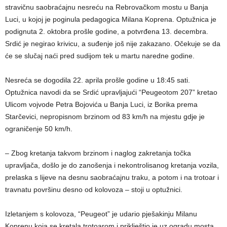
stravičnu saobraćajnu nesreću na Rebrovačkom mostu u Banja
Luci, u kojoj je poginula pedagogica Milana Koprena. Optužnica je
podignuta 2. oktobra prošle godine, a potvrđena 13. decembra.
Srdić je negirao krivicu, a suđenje još nije zakazano. Očekuje se da
će se slučaj naći pred sudijom tek u martu naredne godine.
Nesreća se dogodila 22. aprila prošle godine u 18:45 sati.
Optužnica navodi da se Srdić upravljajući “Peugeotom 207” kretao
Ulicom vojvode Petra Bojovića u Banja Luci, iz Borika prema
Starčevici, nepropisnom brzinom od 83 km/h na mjestu gdje je
ograničenje 50 km/h.
– Zbog kretanja takvom brzinom i naglog zakretanja točka
upravljača, došlo je do zanošenja i nekontrolisanog kretanja vozila,
prelaska s lijeve na desnu saobraćajnu traku, a potom i na trotoar i
travnatu površinu desno od kolovoza – stoji u optužnici.
Izletanjem s kolovoza, “Peugeot” je udario pješakinju Milanu
Koprenu koja se kretala trotoarom i priklještio je uz ogradu mosta.