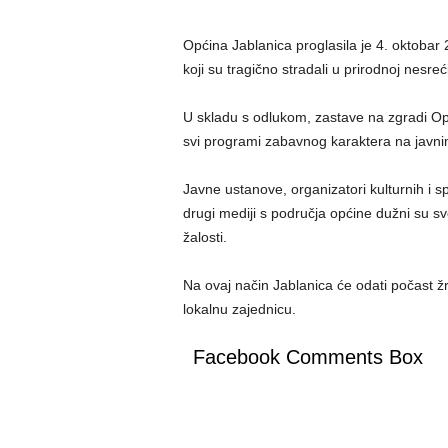
Općina Jablanica proglasila je 4. oktoba
koji su tragično stradali u prirodnoj nesreći
U skladu s odlukom, zastave na zgradi Opći
svi programi zabavnog karaktera na javni
Javne ustanove, organizatori kulturnih i spo
drugi mediji s područja općine dužni su svo
žalosti.
Na ovaj način Jablanica će odati počast žrt
lokalnu zajednicu.
Facebook Comments Box