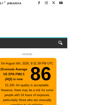
C
JABLANICA
6.7
- VRIJEME -
On August 6th, 2026, 9:31:39 PM UTC
86
10-minute Average
US EPA PM2.5
(AQI) is now
51-100: Air quality is acceptable.
However, there may be a risk for some
people with 24 hours of exposure,
particularly those who are unusually
sensitive to air pollution.