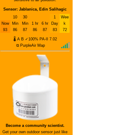
Sensor: Jablanica, Edin Salihagic
10
30
1
Wee
Now
Min
Min
1 hr
6 hr
Day
k
93
86
87
86
87
83
72
🌡
A
B
✓100%
PA-II
7.02
⧉ PurpleAir Map
Become a community scientist.
Get your own outdoor sensor just like