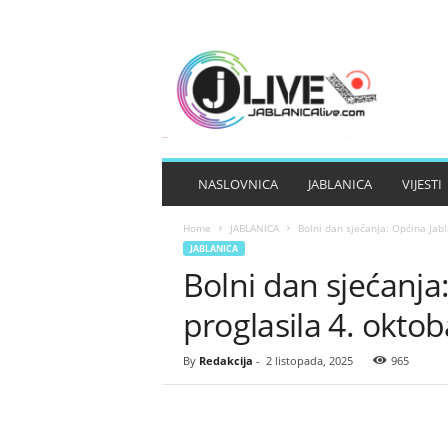
J
A
B
L
A
N
I
NASLOVNICA
JABLANICA
VIJESTI
C
A
Home
JABLANICA
Bolni dan sjećanja: Općina Jabl
L
JABLANICA
I
Bolni dan sjećanja
V
E
proglasila 4. okto
By
Redakcija
-
2 listopada, 2025
965