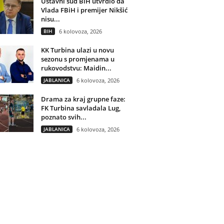
Ustavni sud BiH utvrdio da
Vlada FBiH i premijer Nikšić
nisu...
BIH
6 kolovoza, 2026
KK Turbina ulazi u novu
sezonu s promjenama u
rukovodstvu: Maidin...
JABLANICA
6 kolovoza, 2026
Drama za kraj grupne faze:
FK Turbina savladala Lug,
poznato svih...
JABLANICA
6 kolovoza, 2026