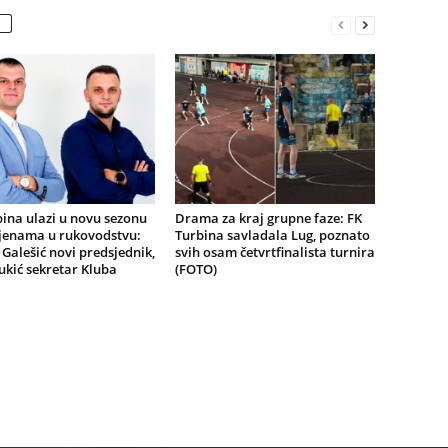
ina ulazi u novu sezonu
Drama za kraj grupne faze: FK
jenama u rukovodstvu:
Turbina savladala Lug, poznato
Galešić novi predsjednik,
svih osam četvrtfinalista turnira
ukić sekretar Kluba
(FOTO)