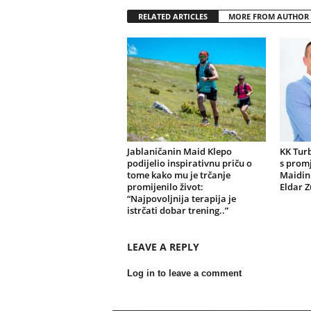
RELATED ARTICLES
MORE FROM AUTHOR
Jablaničanin Maid Klepo
KK Turb
podijelio inspirativnu priču o
s prom
tome kako mu je trčanje
Maidin 
promijenilo život:
Eldar Z
“Najpovoljnija terapija je
istrčati dobar trening..”
LEAVE A REPLY
Log in to leave a comment