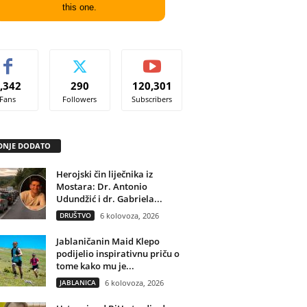
this one.
,342
290
120,301
Fans
Followers
Subscribers
DNJE DODATO
Herojski čin liječnika iz
Mostara: Dr. Antonio
Udundžić i dr. Gabriela...
DRUŠTVO
6 kolovoza, 2026
Jablaničanin Maid Klepo
podijelio inspirativnu priču o
tome kako mu je...
JABLANICA
6 kolovoza, 2026