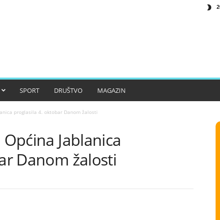
2
SPORT
DRUŠTVO
MAGAZIN
anica proglasila 4. oktobar Danom žalosti
: Općina Jablanica
bar Danom žalosti