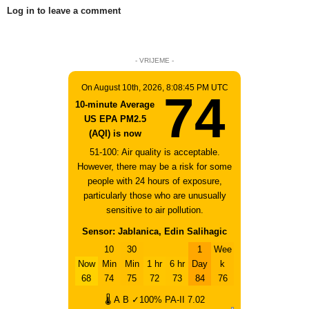
Log in to leave a comment
- VRIJEME -
On August 10th, 2026, 8:08:45 PM UTC
74
10-minute Average
US EPA PM2.5
(AQI) is now
51-100: Air quality is acceptable.
However, there may be a risk for some
people with 24 hours of exposure,
particularly those who are unusually
sensitive to air pollution.
Sensor: Jablanica, Edin Salihagic
10
30
1
Wee
Now
Min
Min
1 hr
6 hr
Day
k
68
74
75
72
73
84
76
🌡
A
B
✓100%
PA-II
7.02