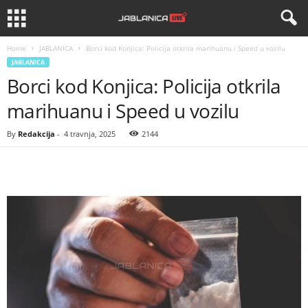
Home
JABLANICA
Borci kod Konjica: Policija otkrila marihuanu i Speed u vozilu
JABLANICA
Borci kod Konjica: Policija otkrila
marihuanu i Speed u vozilu
By
Redakcija
-
4 travnja, 2025
2144