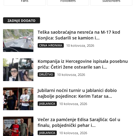
Fans
Followers
Subscribers
ZADNJE DODATO
Teška saobraćajna nesreća na M-17 kod
Konjica: Sudarili se kamion i...
CRNA HRONIKA
10 kolovoza, 2026
Kompanija iz Hercegovine ispisala posebnu
priču: Četiri žene ostvarile san i...
DRUŠTVO
10 kolovoza, 2026
Jubilarni noćni turnir u Jablanici dobio
najbolje pojedince: Kerim Tatar sa...
JABLANICA
10 kolovoza, 2026
Večer za pamćenje Edisa Sarajlića: Gol u
finalu, pobjednički pehar i...
JABLANICA
10 kolovoza, 2026