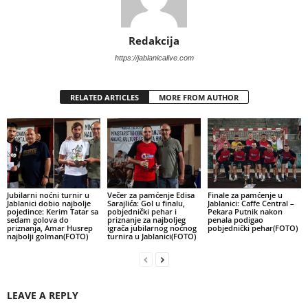
Redakcija
https://jablanicalive.com
RELATED ARTICLES
MORE FROM AUTHOR
Jubilarni noćni turnir u
Večer za pamćenje Edisa
Finale za pamćenje u
Jablanici dobio najbolje
Sarajlića: Gol u finalu,
Jablanici: Caffe Central –
pojedince: Kerim Tatar sa
pobjednički pehar i
Pekara Putnik nakon
sedam golova do
priznanje za najboljeg
penala podigao
priznanja, Amar Husrep
igrača jubilarnog noćnog
pobjednički pehar(FOTO)
najbolji golman(FOTO)
turnira u Jablanici(FOTO)
LEAVE A REPLY