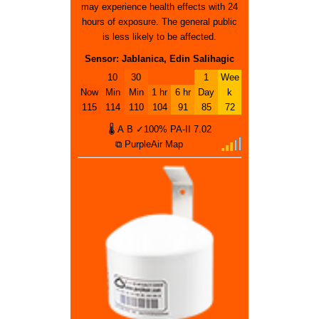
may experience health effects with 24
hours of exposure. The general public
is less likely to be affected.
Sensor: Jablanica, Edin Salihagic
10
30
1
Wee
Now
Min
Min
1 hr
6 hr
Day
k
115
114
110
104
91
85
72
🌡
A
B
✓100%
PA-II
7.02
⧉ PurpleAir Map