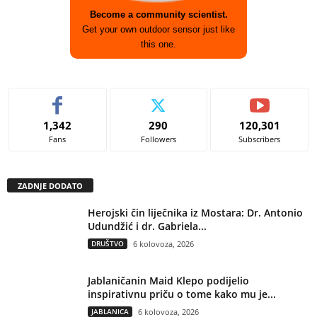
Become a community scientist.
Get your own outdoor sensor just like
this one.
1,342
290
120,301
Fans
Followers
Subscribers
ZADNJE DODATO
Herojski čin liječnika iz Mostara: Dr. Antonio
Udundžić i dr. Gabriela...
DRUŠTVO
6 kolovoza, 2026
Jablaničanin Maid Klepo podijelio
inspirativnu priču o tome kako mu je...
JABLANICA
6 kolovoza, 2026