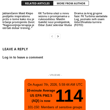
RELATED ARTICLES
MORE FROM AUTHOR
Jablaničanin Maid Klepo
KK Turbina ulazi u novu
Drama za kraj grupne
podijelio inspirativnu
sezonu s promjenama u
faze: FK Turbina savladala
priču o tome kako mu je
rukovodstvu: Maidin
Lug, poznato svih osam
trčanje promijenilo život:
Galešić novi predsjednik,
četvrtfinalista turnira
“Najpovoljnija terapija je
Eldar Zukić sekretar Kluba
(FOTO)
istrčati dobar trening..”
LEAVE A REPLY
Log in to leave a comment
- VRIJEME -
On August 7th, 2026, 5:59:44 AM UTC
114
10-minute Average
US EPA PM2.5
(AQI) is now
101-150: Members of sensitive groups