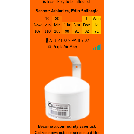
is less likely to be affected.
Sensor: Jablanica, Edin Salihagic
10
30
1
Wee
Now
Min
Min
1 hr
6 hr
Day
k
107
110
103
98
91
82
71
🌡
A
B
✓100%
PA-II
7.02
⧉ PurpleAir Map
Become a community scientist.
Get your own outdoor sensor just like