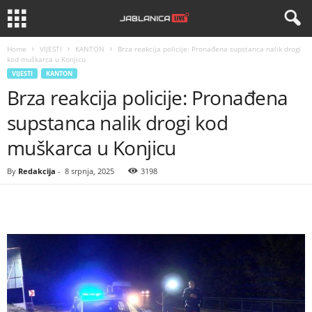
Home
VIJESTI
KANTON
Brza reakcija policije: Pronađena supstanca nalik drogi
kod muškarca u Konjicu
VIJESTI
KANTON
Brza reakcija policije: Pronađena
supstanca nalik drogi kod
muškarca u Konjicu
By
Redakcija
-
8 srpnja, 2025
3198