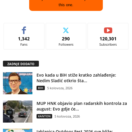
this one.
1,342
290
120,301
Fans
Followers
Subscribers
ZADNJE DODATO
Evo kada u BiH stiže kratko zahlađenje:
Nedim Sladić otkrio šta...
BIH
5 kolovoza, 2026
MUP HNK objavio plan radarskih kontrola za
august: Evo gdje će...
KANTON
5 kolovoza, 2026
Jablanica Outdoor Fest 2026 sve bliže: