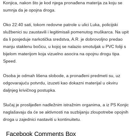
Konjica, nakon što je kod njega pronađena materija za koju se
sumnja da je opojna droga.
Oko 22:40 sati, tokom redovne patrole u ulici Luka, policijski
službenici su zaustavili i legitimisali pomenutog muškarca. Na upit
da li posjeduje narkotička sredstva, A.R. je dobrovoljno predao
manju staklenu bočicu, u kojoj se nalazio smotuljak u PVC foliji s
bijelom materijom koja vizuelno asocira na opojnu drogu tipa
Speed.
Osoba je odmah lišena slobode, a pronađeni predmeti su, uz
odgovarajuću potvrdu, izuzeti kao dokazni materijal u okviru
daljnjeg krivičnog postupka.
Slučaj je proslijeđen nadležnim istražnim organima, a iz PS Konjic
naglašavaju da će se aktivnosti na suzbijanju zloupotrebe opojnih
droga u zajednici nastaviti u kontinuitetu.
Facebook Comments Box