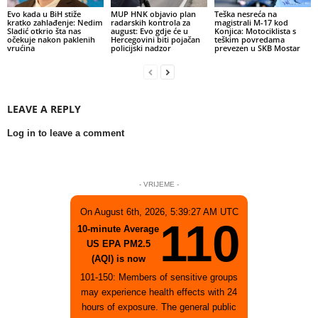
Evo kada u BiH stiže
MUP HNK objavio plan
Teška nesreća na
kratko zahlađenje: Nedim
radarskih kontrola za
magistrali M-17 kod
Sladić otkrio šta nas
august: Evo gdje će u
Konjica: Motociklista s
očekuje nakon paklenih
Hercegovini biti pojačan
teškim povredama
vrućina
policijski nadzor
prevezen u SKB Mostar
LEAVE A REPLY
Log in to leave a comment
- VRIJEME -
On August 6th, 2026, 5:39:27 AM UTC
110
10-minute Average
US EPA PM2.5
(AQI) is now
101-150: Members of sensitive groups
may experience health effects with 24
hours of exposure. The general public