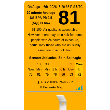
On August 6th, 2026, 5:29:36 PM UTC
81
10-minute Average
US EPA PM2.5
(AQI) is now
51-100: Air quality is acceptable.
However, there may be a risk for some
people with 24 hours of exposure,
particularly those who are unusually
sensitive to air pollution.
Sensor: Jablanica, Edin Salihagic
10
30
1
Wee
Now
Min
Min
1 hr
6 hr
Day
k
79
81
79
78
86
83
72
🌡
A
B
✓100%
PA-II
7.02
⧉ PurpleAir Map