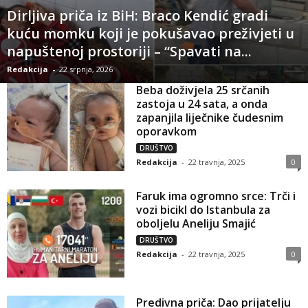
Dirljiva priča iz BiH: Braco Kendić gradi
kuću momku koji je pokušavao preživjeti u
napuštenoj prostoriji – “Spavati na...
Redakcija
-
22 srpnja, 2026
Beba doživjela 25 srčanih
zastoja u 24 sata, a onda
zapanjila liječnike čudesnim
oporavkom
DRUŠTVO
Redakcija
-
22 travnja, 2025
0
Faruk ima ogromno srce: Trči i
vozi bicikl do Istanbula za
oboljelu Aneliju Smajić
DRUŠTVO
Redakcija
-
22 travnja, 2025
0
Predivna priča: Dao prijatelju