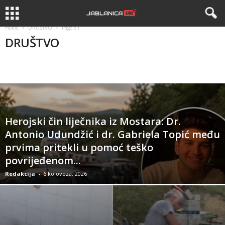
Home
DRUŠTVO
Page 51
DRUŠTVO
APEL
APELI
BIZNIS
DRUŠTVO
HISTORIJA
Herojski čin liječnika iz Mostara: Dr.
Antonio Udundžić i dr. Gabriela Topić među
prvima pritekli u pomoć teško
povrijeđenom...
Redakcija
-
6 kolovoza, 2026