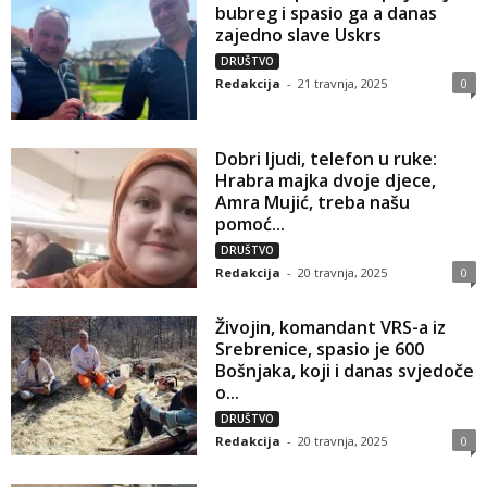
bubreg i spasio ga a danas
zajedno slave Uskrs
DRUŠTVO
Redakcija
-
21 travnja, 2025
0
Dobri ljudi, telefon u ruke:
Hrabra majka dvoje djece,
Amra Mujić, treba našu
pomoć...
DRUŠTVO
Redakcija
-
20 travnja, 2025
0
Živojin, komandant VRS-a iz
Srebrenice, spasio je 600
Bošnjaka, koji i danas svjedoče
o...
DRUŠTVO
Redakcija
-
20 travnja, 2025
0