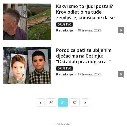
Kakvi smo to ljudi postali?
Krov odletio na tuđe
zemljište, komšija ne da se...
DRUŠTVO
Redakcija
-
18 travnja, 2025
0
Porodica pati za ubijenim
dječacima na Cetinju:
“Ostadoh praznog srca..”
DRUŠTVO
Redakcija
-
17 travnja, 2025
0
50
51
52
- VRIJEME -