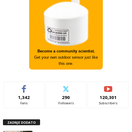
Become a community scientist.
Get your own outdoor sensor just like
this one.
1,342
290
120,301
Fans
Followers
Subscribers
ZADNJE DODATO