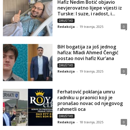
Hafiz Nedim Botić objavio
nevjerovatno lijepe vijesti iz
Turske: I suze, i radost, i...
DRUŠTVO
Redakcija
-
19 travnja, 2025
0
BiH bogatija za još jednog
hafiza: Mladi Ahmed Čengić
postao novi hafiz Kur’ana
DRUŠTVO
Redakcija
-
19 travnja, 2025
0
Ferhatović poklanja umru
radniku u praonici koji je
pronašao novac od njegovog
rahmetli oca
DRUŠTVO
Redakcija
-
18 travnja, 2025
0