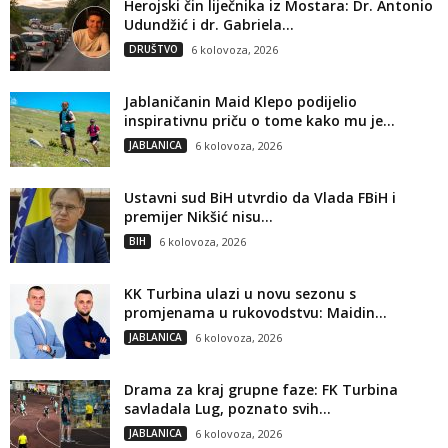
Herojski čin liječnika iz Mostara: Dr. Antonio
Udundžić i dr. Gabriela...
DRUŠTVO
6 kolovoza, 2026
Jablaničanin Maid Klepo podijelio
inspirativnu priču o tome kako mu je...
JABLANICA
6 kolovoza, 2026
Ustavni sud BiH utvrdio da Vlada FBiH i
premijer Nikšić nisu...
BIH
6 kolovoza, 2026
KK Turbina ulazi u novu sezonu s
promjenama u rukovodstvu: Maidin...
JABLANICA
6 kolovoza, 2026
Drama za kraj grupne faze: FK Turbina
savladala Lug, poznato svih...
JABLANICA
6 kolovoza, 2026