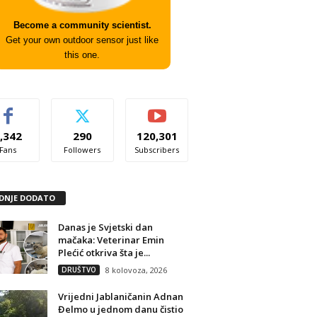
Become a community scientist.
Get your own outdoor sensor just like
this one.
,342
290
120,301
Fans
Followers
Subscribers
DNJE DODATO
Danas je Svjetski dan
mačaka: Veterinar Emin
Plećić otkriva šta je...
DRUŠTVO
8 kolovoza, 2026
Vrijedni Jablaničanin Adnan
Đelmo u jednom danu čistio