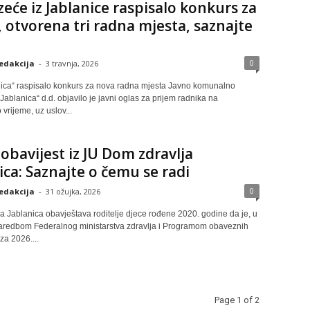
eće iz Jablanice raspisalo konkurs za
 otvorena tri radna mjesta, saznajte
0
edakcija
-
3 travnja, 2026
ica“ raspisalo konkurs za nova radna mjesta Javno komunalno
ablanica“ d.d. objavilo je javni oglas za prijem radnika na
rijeme, uz uslov...
obavijest iz JU Dom zdravlja
ica: Saznajte o čemu se radi
0
edakcija
-
31 ožujka, 2026
a Jablanica obavještava roditelje djece rođene 2020. godine da je, u
aredbom Federalnog ministarstva zdravlja i Programom obaveznih
za 2026....
Page 1 of 2