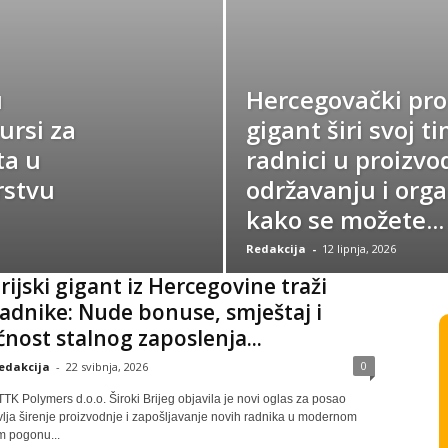
u
Hercegovački pro
ursi za
gigant širi svoj t
ta u
radnici u proizvod
rstvu
održavanju i organ
kako se možete...
Redakcija
-
12 lipnja, 2026
rijski gigant iz Hercegovine traži
adnike: Nude bonuse, smještaj i
ost stalnog zaposlenja...
0
edakcija
-
22 svibnja, 2026
TK Polymers d.o.o. Široki Brijeg objavila je novi oglas za posao
vlja širenje proizvodnje i zapošljavanje novih radnika u modernom
 pogonu...