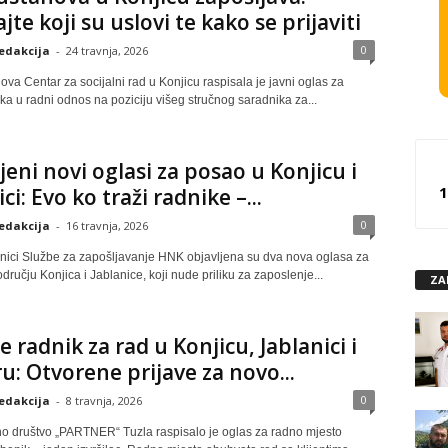
jte koji su uslovi te kako se prijaviti
0
edakcija
-
24 travnja, 2026
va Centar za socijalni rad u Konjicu raspisala je javni oglas za
ka u radni odnos na poziciju višeg stručnog saradnika za...
jeni novi oglasi za posao u Konjicu i
1
ci: Evo ko traži radnike –...
0
edakcija
-
16 travnja, 2026
nici Službe za zapošljavanje HNK objavljena su dva nova oglasa za
ručju Konjica i Jablanice, koji nude priliku za zaposlenje...
ZA
se radnik za rad u Konjicu, Jablanici i
u: Otvorene prijave za novo...
0
edakcija
-
8 travnja, 2026
no društvo „PARTNER“ Tuzla raspisalo je oglas za radno mjesto