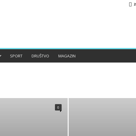
2
SPORT
DRUŠTVO
MAGAZIN
O
HISTORIJA
JABLANICA
KONJIC
LIFESTYLE
0