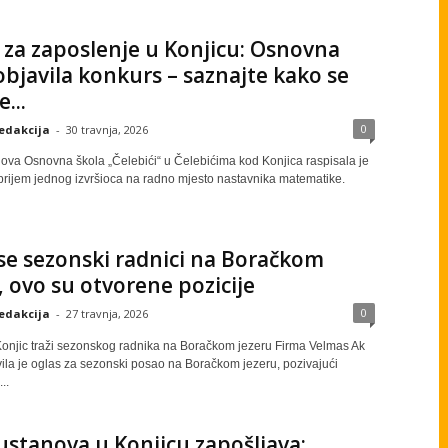
a za zaposlenje u Konjicu: Osnovna
objavila konkurs – saznajte kako se
...
0
edakcija
-
30 travnja, 2026
ova Osnovna škola „Čelebići“ u Čelebićima kod Konjica raspisala je
prijem jednog izvršioca na radno mjesto nastavnika matematike.
se sezonski radnici na Boračkom
, ovo su otvorene pozicije
0
edakcija
-
27 travnja, 2026
onjic traži sezonskog radnika na Boračkom jezeru Firma Velmas Ak
vila je oglas za sezonski posao na Boračkom jezeru, pozivajući
..
ustanova u Konjicu zapošljava: