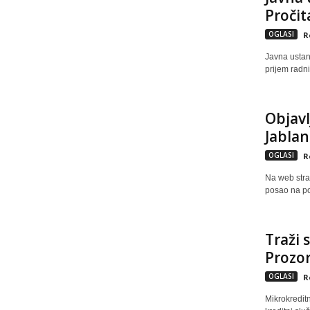
Pročita
OGLASI
R
Javna ustano
prijem radni
Objavl
Jablani
OGLASI
R
Na web stra
posao na pod
Traži 
Prozor
OGLASI
R
Mikrokredit