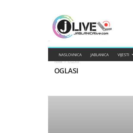
J
A
B
L
A
N
I
NASLOVNICA
JABLANICA
VIJESTI
C
Home
OGLASI
A
OGLASI
L
I
V
E
APEL
APELI
BIZNIS
DRUŠTV
MAGAZIN