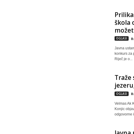
Prilik
škola 
možete
OGLASI
R
Javna ustan
konkurs za 
Riječ je o...
Traže 
jezeru
OGLASI
R
Velmas Ak K
Konjic obja
odgovorne i.
Javna 