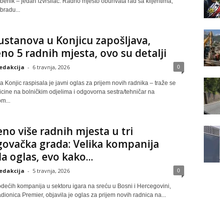
žbenik – jedan izvršilac. Radno mjesto obuhvata rad sa klijentima,
bradu...
ustanova u Konjicu zapošljava,
no 5 radnih mjesta, ovo su detalji
0
edakcija
-
6 travnja, 2026
 Konjic raspisala je javni oglas za prijem novih radnika – traže se
icine na bolničkim odjelima i odgovorna sestra/tehničar na
om...
no više radnih mjesta u tri
ovačka grada: Velika kompanija
la oglas, evo kako...
0
edakcija
-
5 travnja, 2026
dećih kompanija u sektoru igara na sreću u Bosni i Hercegovini,
dionica Premier, objavila je oglas za prijem novih radnica na...