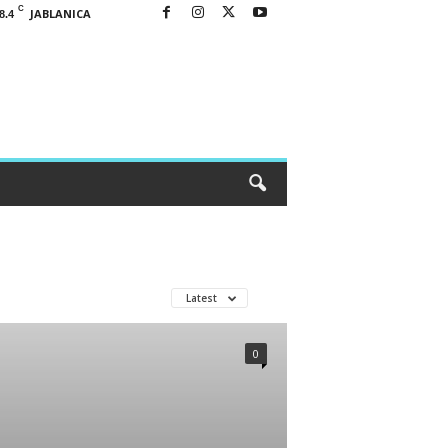
C
JABLANICA
8.4
Latest
0