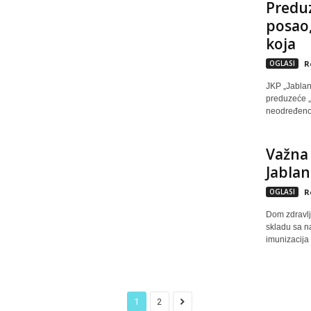
Preduz
posao,
koja
OGLASI
R
JKP „Jablan
preduzeće „J
neodređeno v
Važna 
Jablan
OGLASI
R
Dom zdravlj
skladu sa n
imunizacija 
1
2