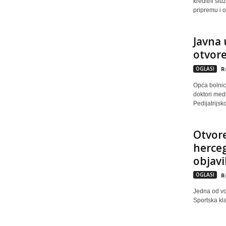
kreditni slu
pripremu i o
Javna 
otvore
OGLASI
R
Opća bolnica
doktori med
Pedijatrijsk
Otvore
herceg
objavi
OGLASI
R
Jedna od vo
Sportska kla