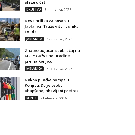
ulaze u četiri...
DRUŠTVO
8 kolovoza, 2026
Nova prilika za posao u
Jablanici: Traže više radnika
i nude...
JABLANICA
7 kolovoza, 2026
Znatno pojačan saobraćaj na
M-17: Gužve od Bradine
prema Konjicu i...
JABLANICA
7 kolovoza, 2026
Nakon pljačke pumpe u
Konjicu: Dvije osobe
uhapšene, obavljeni pretresi
KONJIC
7 kolovoza, 2026