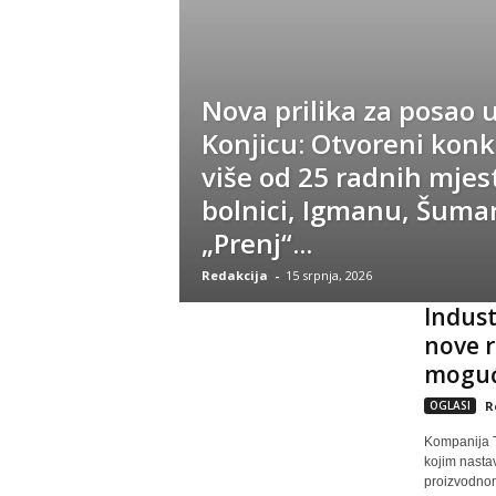
Nova prilika za posao 
Konjicu: Otvoreni konk
više od 25 radnih mjes
bolnici, Igmanu, Šuma
„Prenj“...
Redakcija
-
15 srpnja, 2026
Indust
nove r
mogućn
OGLASI
R
Kompanija T
kojim nasta
proizvodnom