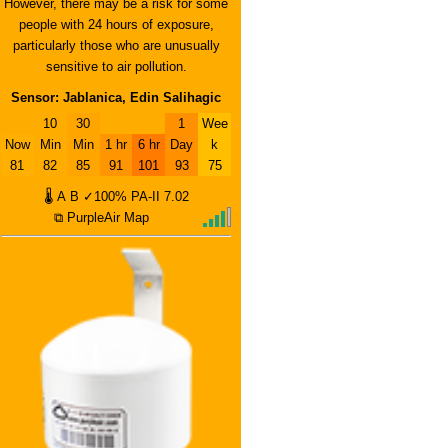
However, there may be a risk for some
people with 24 hours of exposure,
particularly those who are unusually
sensitive to air pollution.
Sensor: Jablanica, Edin Salihagic
10
30
1
Wee
Now
Min
Min
1 hr
6 hr
Day
k
81
82
85
91
101
93
75
🌡
A
B
✓100%
PA-II
7.02
⧉ PurpleAir Map