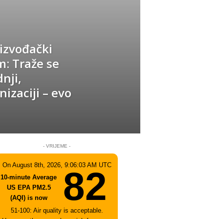
izvođački
im: Traže se
nji,
izaciji – evo
- VRIJEME -
On August 8th, 2026, 9:06:03 AM UTC
82
10-minute Average
US EPA PM2.5
(AQI) is now
51-100: Air quality is acceptable.