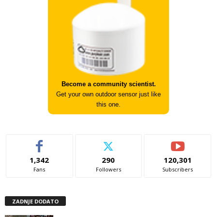
Become a community scientist.
Get your own outdoor sensor just like
this one.
1,342
290
120,301
Fans
Followers
Subscribers
ZADNJE DODATO