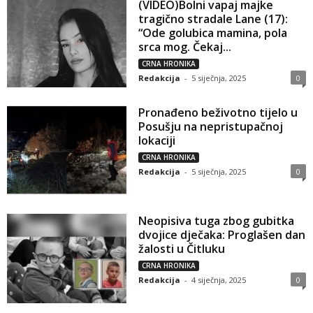
(VIDEO)Bolni vapaj majke
tragično stradale Lane (17):
“Ode golubica mamina, pola
srca mog. Čekaj...
CRNA HRONIKA
Redakcija
-
5 siječnja, 2025
0
Pronađeno beživotno tijelo u
Posušju na nepristupačnoj
lokaciji
CRNA HRONIKA
Redakcija
-
5 siječnja, 2025
0
Neopisiva tuga zbog gubitka
dvojice dječaka: Proglašen dan
žalosti u Čitluku
CRNA HRONIKA
Redakcija
-
4 siječnja, 2025
0