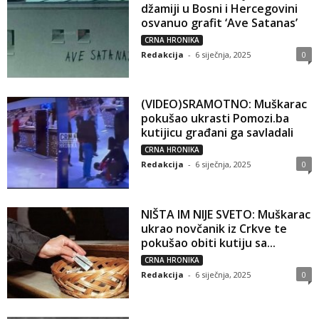
džamiji u Bosni i Hercegovini
osvanuo grafit ‘Ave Satanas’
CRNA HRONIKA
Redakcija
-
6 siječnja, 2025
0
(VIDEO)SRAMOTNO: Muškarac
pokušao ukrasti Pomozi.ba
kutijicu građani ga savladali
CRNA HRONIKA
Redakcija
-
6 siječnja, 2025
0
NIŠTA IM NIJE SVETO: Muškarac
ukrao novčanik iz Crkve te
pokušao obiti kutiju sa...
CRNA HRONIKA
Redakcija
-
6 siječnja, 2025
0