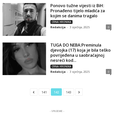
Ponovo tužne vijesti iz BiH:
Pronađeno tijelo mladića za
kojim se danima tragalo
CRNA HRONIKA
Redakcija
-
3 siječnja, 2025
0
TUGA DO NEBA:Preminula
djevojka (17) koja je bila teško
povrijeđena u saobraćajnoj
nesreći kod...
CRNA HRONIKA
Redakcija
-
3 siječnja, 2025
0
141
142
143
- VRIJEME -