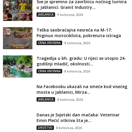
Sve je spremno za završnicu noćnog turnira
u Jablanici: Granit Industry...
JABLANICA
9 kolovoza, 2026
Teška saobraćajna nesreća na M-17:
Poginuo motociklista, pokrenuta istraga
CRNA HRONIKA
8 kolovoza, 2026
Tragedija u bh. gradu: U rijeci se utopio 24-
godišnji mladić, okolnosti...
CRNA HRONIKA
8 kolovoza, 2026
Na Facebooku ukazali na smeće kod visećeg
mosta u Jablanici, Mirza...
JABLANICA
8 kolovoza, 2026
Danas je Svjetski dan mačaka: Veterinar
Emin Plećić otkriva šta je...
DRUŠTVO
8 kolovoza, 2026