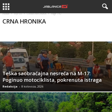
Home
VIJESTI
CRNA HRONIKA
Page 142
CRNA HRONIKA
BIH
CRNA HRONIKA
DRUSTVO
KANTON
REGION
Teška saobraćajna nesreća na M-17:
Poginuo motociklista, pokrenuta istraga
Redakcija
-
8 kolovoza, 2026