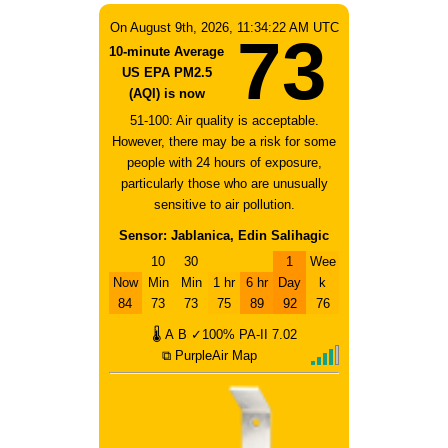
On August 9th, 2026, 11:34:22 AM UTC
73
10-minute Average
US EPA PM2.5
(AQI) is now
51-100: Air quality is acceptable.
However, there may be a risk for some
people with 24 hours of exposure,
particularly those who are unusually
sensitive to air pollution.
Sensor: Jablanica, Edin Salihagic
10
30
1
Wee
Now
Min
Min
1 hr
6 hr
Day
k
84
73
73
75
89
92
76
🌡
A
B
✓100%
PA-II
7.02
⧉ PurpleAir Map