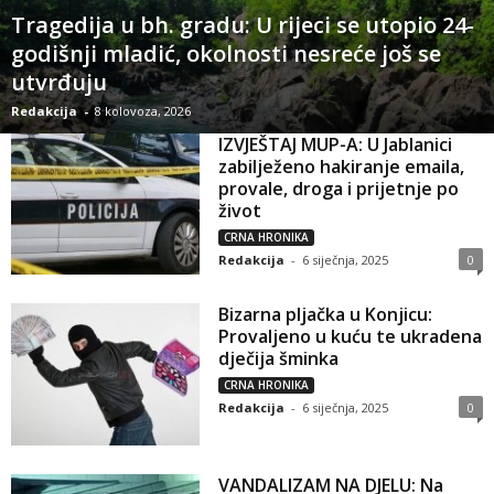
Tragedija u bh. gradu: U rijeci se utopio 24-
godišnji mladić, okolnosti nesreće još se
utvrđuju
Redakcija
-
8 kolovoza, 2026
IZVJEŠTAJ MUP-A: U Jablanici
zabilježeno hakiranje emaila,
provale, droga i prijetnje po
život
CRNA HRONIKA
Redakcija
-
6 siječnja, 2025
0
Bizarna pljačka u Konjicu:
Provaljeno u kuću te ukradena
dječija šminka
CRNA HRONIKA
Redakcija
-
6 siječnja, 2025
0
VANDALIZAM NA DJELU: Na