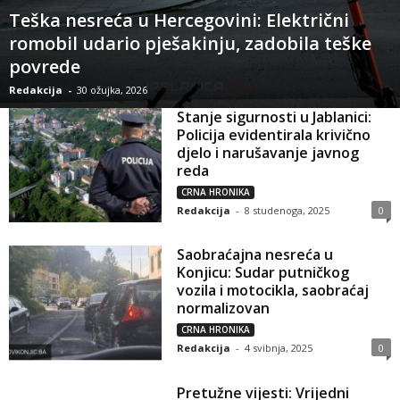
Teška nesreća u Hercegovini: Električni
romobil udario pješakinju, zadobila teške
povrede
Redakcija
-
30 ožujka, 2026
Stanje sigurnosti u Jablanici:
Policija evidentirala krivično
djelo i narušavanje javnog
reda
CRNA HRONIKA
Redakcija
-
8 studenoga, 2025
0
Saobraćajna nesreća u
Konjicu: Sudar putničkog
vozila i motocikla, saobraćaj
normalizovan
CRNA HRONIKA
Redakcija
-
4 svibnja, 2025
0
Pretužne vijesti: Vrijedni