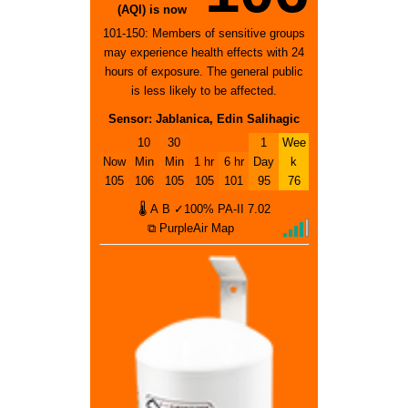
(AQI) is now
101-150: Members of sensitive groups
may experience health effects with 24
hours of exposure. The general public
is less likely to be affected.
Sensor: Jablanica, Edin Salihagic
10
30
1
Wee
Now
Min
Min
1 hr
6 hr
Day
k
105
106
105
105
101
95
76
🌡
A
B
✓100%
PA-II
7.02
⧉ PurpleAir Map