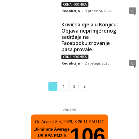
CRNA HRONIKA
Redakcija
-
9 prosinca, 2024
0
Krivična djela u Konjicu:
Objava neprimjerenog
sadržaja na
Facebooku,trovanje
pasa,provale..
CRNA HRONIKA
Redakcija
-
2 siječnja, 2025
0
1
2
3
- VRIJEME -
On August 8th, 2026, 8:26:11 PM UTC
106
10-minute Average
US EPA PM2.5