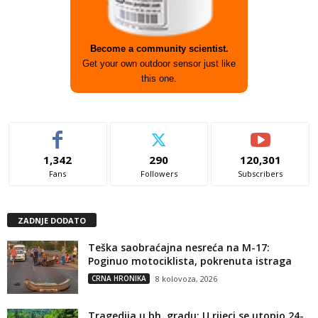
Become a community scientist.
Get your own outdoor sensor just like
this one.
1,342
290
120,301
Fans
Followers
Subscribers
ZADNJE DODATO
Teška saobraćajna nesreća na M-17:
Poginuo motociklista, pokrenuta istraga
CRNA HRONIKA
8 kolovoza, 2026
Tragedija u bh. gradu: U rijeci se utopio 24-