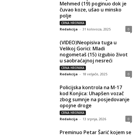
Mehmed (19) poginuo dok je
čuvao koze, ušao u minsko
polje
CRNA HRONIKA
Redakcija
-
31 kolovoza, 2025
0
(VIDEO)Neopisiva tuga u
Velikoj Gorici: Mladi
nogometaš (15) izgubio život
u saobraćajnoj nesreći
CRNA HRONIKA
Redakcija
-
18 veljače, 2025
0
Policijska kontrola na M-17
kod Konjica: Uhapšen vozač
zbog sumnje na posjedovanje
opojne droge
CRNA HRONIKA
Redakcija
-
13 srpnja, 2026
0
Preminuo Petar Šarić kojem se