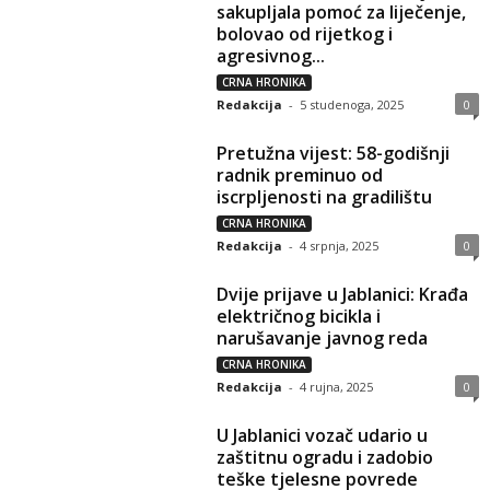
sakupljala pomoć za liječenje,
bolovao od rijetkog i
agresivnog...
CRNA HRONIKA
Redakcija
-
5 studenoga, 2025
0
Pretužna vijest: 58-godišnji
radnik preminuo od
iscrpljenosti na gradilištu
CRNA HRONIKA
Redakcija
-
4 srpnja, 2025
0
Dvije prijave u Jablanici: Krađa
električnog bicikla i
narušavanje javnog reda
CRNA HRONIKA
Redakcija
-
4 rujna, 2025
0
U Jablanici vozač udario u
zaštitnu ogradu i zadobio
teške tjelesne povrede