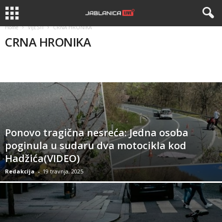
Home
VIJESTI
CRNA HRONIKA
CRNA HRONIKA
BIH
CRNA HRONIKA
DRUSTVO
KANTON
REGION
Ponovo tragična nesreća: Jedna osoba
poginula u sudaru dva motocikla kod
Hadžića(VIDEO)
Redakcija
-
19 travnja, 2025