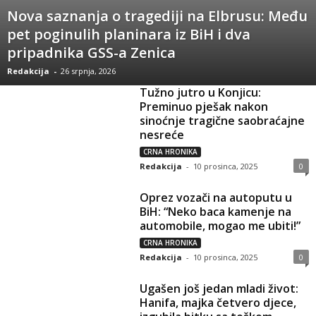
Nova saznanja o tragediji na Elbrusu: Među
pet poginulih planinara iz BiH i dva
pripadnika GSS-a Zenica
Redakcija
-
26 srpnja, 2026
Tužno jutro u Konjicu:
Preminuo pješak nakon
sinoćnje tragične saobraćajne
nesreće
CRNA HRONIKA
Redakcija
-
10 prosinca, 2025
0
Oprez vozači na autoputu u
BiH: “Neko baca kamenje na
automobile, mogao me ubiti!”
CRNA HRONIKA
Redakcija
-
10 prosinca, 2025
0
Ugašen još jedan mladi život:
Hanifa, majka četvero djece,