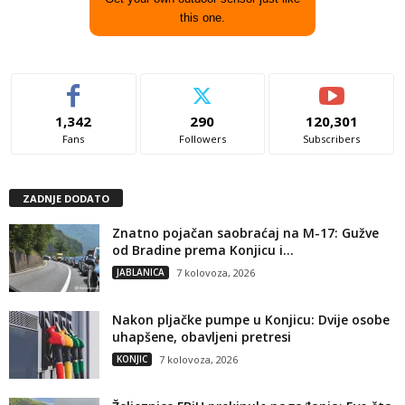
this one.
1,342
290
120,301
Fans
Followers
Subscribers
ZADNJE DODATO
Znatno pojačan saobraćaj na M-17: Gužve
od Bradine prema Konjicu i...
JABLANICA
7 kolovoza, 2026
Nakon pljačke pumpe u Konjicu: Dvije osobe
uhapšene, obavljeni pretresi
KONJIC
7 kolovoza, 2026