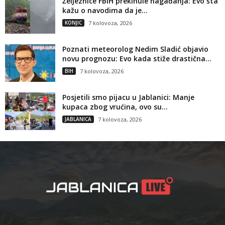
Željeznice FBiH prekinule nagađanja: Evo šta
kažu o navodima da je...
KONJIC
7 kolovoza, 2026
Poznati meteorolog Nedim Sladić objavio
novu prognozu: Evo kada stiže drastična...
BIH
7 kolovoza, 2026
Posjetili smo pijacu u Jablanici: Manje
kupaca zbog vrućina, ovo su...
JABLANICA
7 kolovoza, 2026