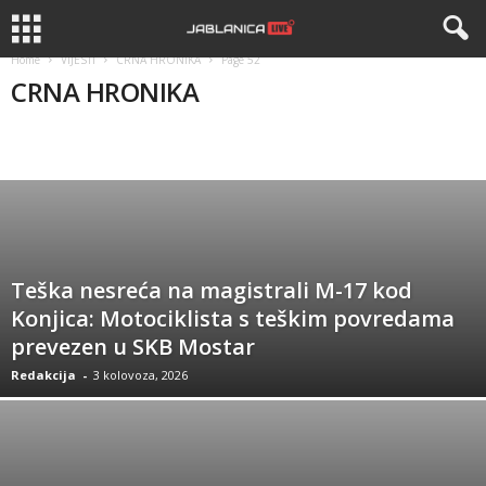
Home
VIJESTI
CRNA HRONIKA
Page 52
CRNA HRONIKA
BIH
CRNA HRONIKA
DRUSTVO
KANTON
REGION
Teška nesreća na magistrali M-17 kod
Konjica: Motociklista s teškim povredama
prevezen u SKB Mostar
Redakcija
-
3 kolovoza, 2026