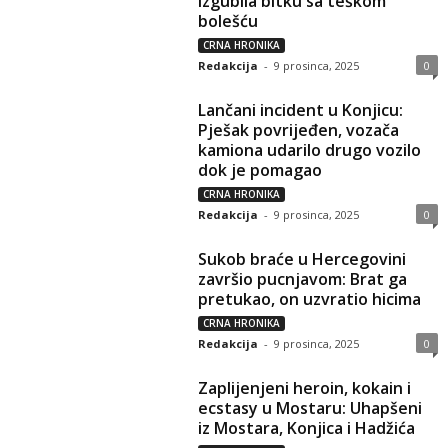
izgubila bitku sa teškom
bolešću
CRNA HRONIKA
Redakcija
-
9 prosinca, 2025
0
Lančani incident u Konjicu:
Pješak povrijeđen, vozača
kamiona udarilo drugo vozilo
dok je pomagao
CRNA HRONIKA
Redakcija
-
9 prosinca, 2025
0
Sukob braće u Hercegovini
završio pucnjavom: Brat ga
pretukao, on uzvratio hicima
CRNA HRONIKA
Redakcija
-
9 prosinca, 2025
0
Zaplijenjeni heroin, kokain i
ecstasy u Mostaru: Uhapšeni
iz Mostara, Konjica i Hadžića