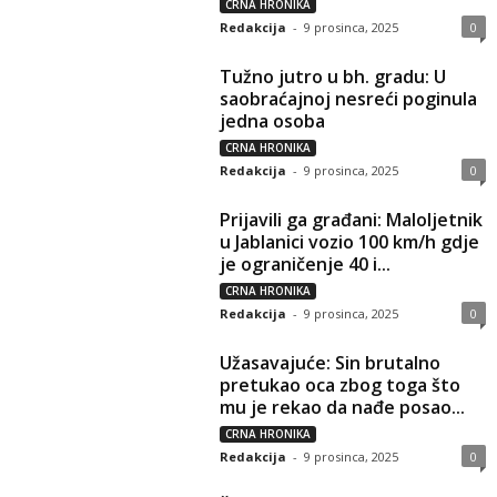
CRNA HRONIKA
Redakcija
-
9 prosinca, 2025
0
Tužno jutro u bh. gradu: U
saobraćajnoj nesreći poginula
jedna osoba
CRNA HRONIKA
Redakcija
-
9 prosinca, 2025
0
Prijavili ga građani: Maloljetnik
u Jablanici vozio 100 km/h gdje
je ograničenje 40 i...
CRNA HRONIKA
Redakcija
-
9 prosinca, 2025
0
Užasavajuće: Sin brutalno
pretukao oca zbog toga što
mu je rekao da nađe posao...
CRNA HRONIKA
Redakcija
-
9 prosinca, 2025
0