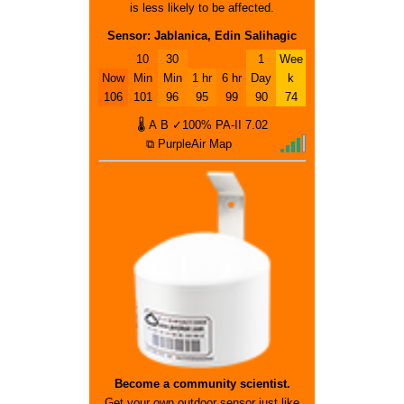
is less likely to be affected.
Sensor: Jablanica, Edin Salihagic
10
30
1
Wee
Now
Min
Min
1 hr
6 hr
Day
k
106
101
96
95
99
90
74
🌡
A
B
✓100%
PA-II
7.02
⧉ PurpleAir Map
Become a community scientist.
Get your own outdoor sensor just like