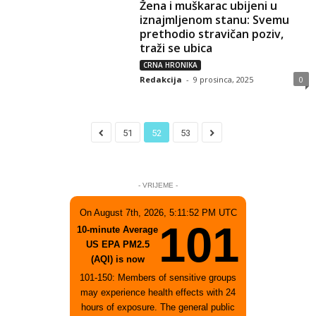
Žena i muškarac ubijeni u
iznajmljenom stanu: Svemu
prethodio stravičan poziv,
traži se ubica
CRNA HRONIKA
Redakcija
-
9 prosinca, 2025
0
51
52
53
- VRIJEME -
On August 7th, 2026, 5:11:52 PM UTC
101
10-minute Average
US EPA PM2.5
(AQI) is now
101-150: Members of sensitive groups
may experience health effects with 24
hours of exposure. The general public