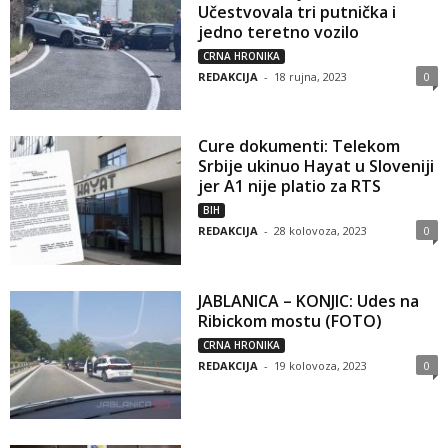
Učestvovala tri putnička i
jedno teretno vozilo
CRNA HRONIKA
REDAKCIJA
-
18 rujna, 2023
0
Cure dokumenti: Telekom
Srbije ukinuo Hayat u Sloveniji
jer A1 nije platio za RTS
BIH
REDAKCIJA
-
28 kolovoza, 2023
0
JABLANICA – KONJIC: Udes na
Ribickom mostu (FOTO)
CRNA HRONIKA
REDAKCIJA
-
19 kolovoza, 2023
0