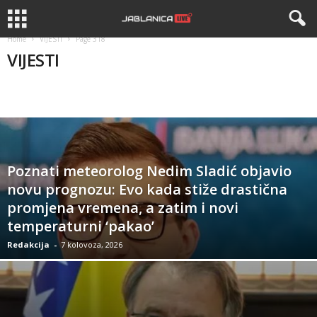
Home
VIJESTI
Page 318
VIJESTI
BIH
CRNA HRONIKA
DRUSTVO
KANTON
REGION
Poznati meteorolog Nedim Sladić objavio
novu prognozu: Evo kada stiže drastična
promjena vremena, a zatim i novi
temperaturni ‘pakao’
Redakcija
-
7 kolovoza, 2026