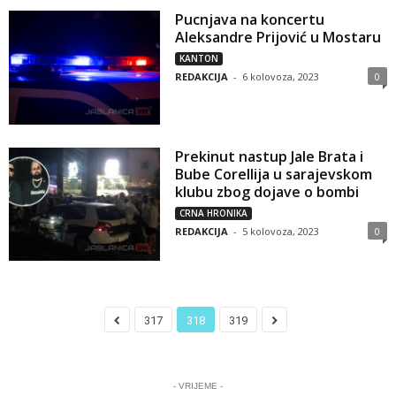
Pucnjava na koncertu
Aleksandre Prijović u Mostaru
KANTON
REDAKCIJA
-
6 kolovoza, 2023
0
Prekinut nastup Jale Brata i
Bube Corellija u sarajevskom
klubu zbog dojave o bombi
CRNA HRONIKA
REDAKCIJA
-
5 kolovoza, 2023
0
317
318
319
- VRIJEME -