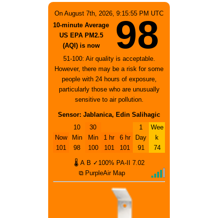
On August 7th, 2026, 9:15:55 PM UTC
98
10-minute Average
US EPA PM2.5
(AQI) is now
51-100: Air quality is acceptable.
However, there may be a risk for some
people with 24 hours of exposure,
particularly those who are unusually
sensitive to air pollution.
Sensor: Jablanica, Edin Salihagic
10
30
1
Wee
Now
Min
Min
1 hr
6 hr
Day
k
101
98
100
101
101
91
74
🌡
A
B
✓100%
PA-II
7.02
⧉ PurpleAir Map