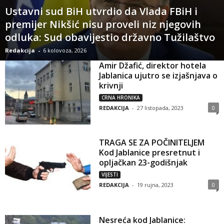
Ustavni sud BiH utvrdio da Vlada FBiH i
premijer Nikšić nisu proveli niz njegovih
odluka: Sud obavijestio državno Tužilaštvo
Redakcija
-
6 kolovoza, 2026
Amir Džafić, direktor hotela
Jablanica ujutro se izjašnjava o
krivnji
CRNA HRONIKA
REDAKCIJA
-
27 listopada, 2023
0
TRAGA SE ZA POČINITELJEM
Kod Jablanice presretnut i
opljačkan 23-godišnjak
VIJESTI
REDAKCIJA
-
19 rujna, 2023
0
Nesreća kod Jablanice: