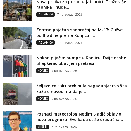
Nova prilika za posao u Jablanici: Traže više
radnika i nude...
JABLANICA
7 kolovoza, 2026
Znatno pojačan saobraćaj na M-17: Gužve
od Bradine prema Konjicu i...
JABLANICA
7 kolovoza, 2026
Nakon pljačke pumpe u Konjicu: Dvije osobe
uhapšene, obavljeni pretresi
KONJIC
7 kolovoza, 2026
Željeznice FBiH prekinule nagađanja: Evo šta
kažu o navodima da je...
KONJIC
7 kolovoza, 2026
Poznati meteorolog Nedim Sladić objavio
novu prognozu: Evo kada stiže drastična...
VIJESTI
7 kolovoza, 2026