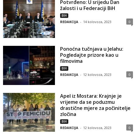
Potvrđeno: U srijedu Dan
žalosti i u Federaciji BiH
BIH
REDAKCIJA
-
14 kolovoza, 2023
0
Ponoćna tučnjava u Jelahu:
Pogledajte prizore kao u
filmovima
BIH
REDAKCIJA
-
12 kolovoza, 2023
0
Apel iz Mostara: Krajnje je
vrijeme da se poduzmu
drastične mjere za počinitelje
zločina
BIH
REDAKCIJA
-
12 kolovoza, 2023
0