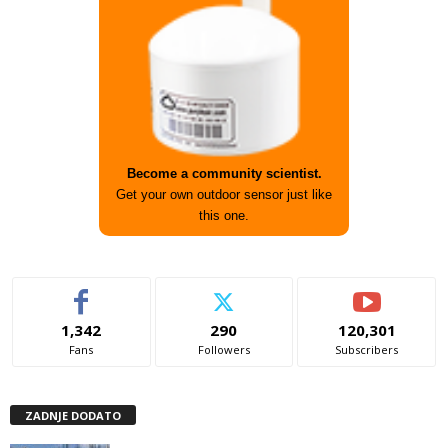
Become a community scientist.
Get your own outdoor sensor just like
this one.
1,342
290
120,301
Fans
Followers
Subscribers
ZADNJE DODATO