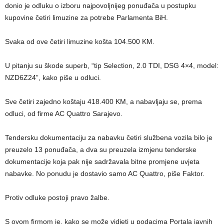
donio je odluku o izboru najpovoljnijeg ponuđača u postupku
kupovine četiri limuzine za potrebe Parlamenta BiH.
Svaka od ove četiri limuzine košta 104.500 KM.
U pitanju su škode superb, “tip Selection, 2.0 TDI, DSG 4×4, model:
NZD6Z24”, kako piše u odluci.
Sve četiri zajedno koštaju 418.400 KM, a nabavljaju se, prema
odluci, od firme AC Quattro Sarajevo.
Tendersku dokumentaciju za nabavku četiri službena vozila bilo je
preuzelo 13 ponuđača, a dva su preuzela izmjenu tenderske
dokumentacije koja pak nije sadržavala bitne promjene uvjeta
nabavke. No ponudu je dostavio samo AC Quattro, piše Faktor.
Protiv odluke postoji pravo žalbe.
S ovom firmom je, kako se može vidjeti u podacima Portala javnih