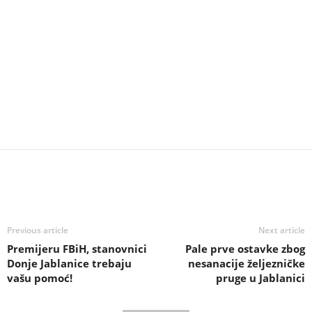
Previous article
Next article
Premijeru FBiH, stanovnici
Pale prve ostavke zbog
Donje Jablanice trebaju
nesanacije željezničke
vašu pomoć!
pruge u Jablanici