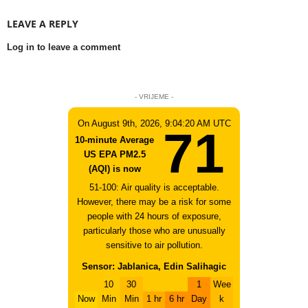
LEAVE A REPLY
Log in to leave a comment
- VRIJEME -
On August 9th, 2026, 9:04:20 AM UTC
71
10-minute Average
US EPA PM2.5
(AQI) is now
51-100: Air quality is acceptable.
However, there may be a risk for some
people with 24 hours of exposure,
particularly those who are unusually
sensitive to air pollution.
Sensor: Jablanica, Edin Salihagic
10
30
1
Wee
Now
Min
Min
1 hr
6 hr
Day
k