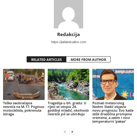
Redakcija
https://jablanicalive.com
RELATED ARTICLES
MORE FROM AUTHOR
Teška saobraćajna
Tragedija u bh. gradu: U
Poznati meteorolog
nesreća na M-17: Poginuo
rijeci se utopio 24-
Nedim Sladić objavio
motociklista, pokrenuta
godišnji mladić, okolnosti
novu prognozu: Evo kada
istraga
nesreće još se utvrđuju
stiže drastična promjena
vremena, a zatim i novi
temperaturni ‘pakao’