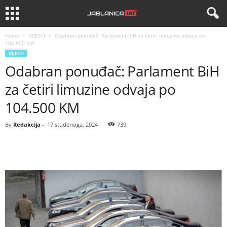
Home
VIJESTI
Odabran ponuđač: Parlament BiH za četiri limuzine odvaja po
104.500 KM
VIJESTI
Odabran ponuđač: Parlament BiH
za četiri limuzine odvaja po
104.500 KM
By
Redakcija
-
17 studenoga, 2024
739