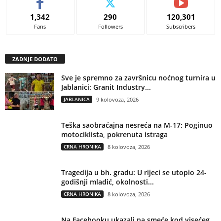
1,342
290
120,301
Fans
Followers
Subscribers
ZADNJE DODATO
Sve je spremno za završnicu noćnog turnira u
Jablanici: Granit Industry...
JABLANICA
9 kolovoza, 2026
Teška saobraćajna nesreća na M-17: Poginuo
motociklista, pokrenuta istraga
CRNA HRONIKA
8 kolovoza, 2026
Tragedija u bh. gradu: U rijeci se utopio 24-
godišnji mladić, okolnosti...
CRNA HRONIKA
8 kolovoza, 2026
Na Facebooku ukazali na smeće kod visećeg