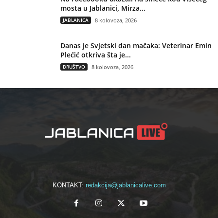
mosta u Jablanici, Mirza...
JABLANICA
8 kolovoza, 2026
Danas je Svjetski dan mačaka: Veterinar Emin
Plećić otkriva šta je...
DRUŠTVO
8 kolovoza, 2026
KONTAKT:
redakcija@jablanicalive.com