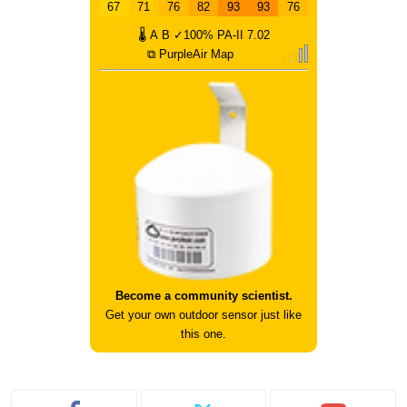
67
71
76
82
93
93
76
🌡
A
B
✓100%
PA-II
7.02
⧉ PurpleAir Map
Become a community scientist.
Get your own outdoor sensor just like
this one.