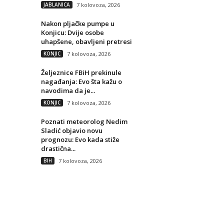
JABLANICA
7 kolovoza, 2026
Nakon pljačke pumpe u
Konjicu: Dvije osobe
uhapšene, obavljeni pretresi
KONJIC
7 kolovoza, 2026
Željeznice FBiH prekinule
nagađanja: Evo šta kažu o
navodima da je...
KONJIC
7 kolovoza, 2026
Poznati meteorolog Nedim
Sladić objavio novu
prognozu: Evo kada stiže
drastična...
BIH
7 kolovoza, 2026