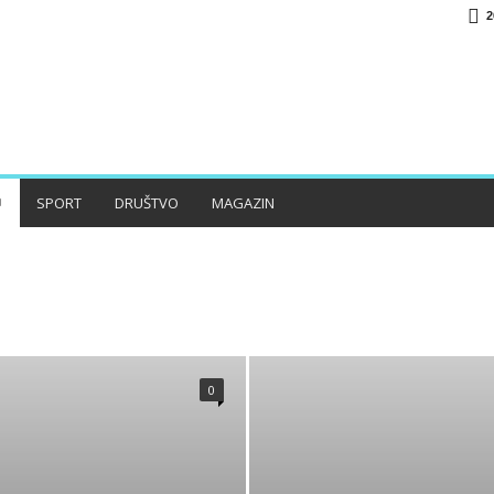
2
SPORT
DRUŠTVO
MAGAZIN
KANTON
REGION
SVIJET
0