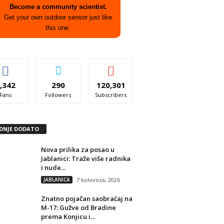
Become a community scientist.
Get your own outdoor sensor just like
this one.
,342
290
120,301
Fans
Followers
Subscribers
DNJE DODATO
Nova prilika za posao u
Jablanici: Traže više radnika
i nude...
JABLANICA
7 kolovoza, 2026
Znatno pojačan saobraćaj na
M-17: Gužve od Bradine
prema Konjicu i...