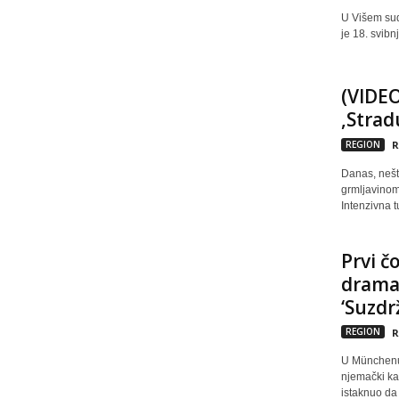
U Višem sud
je 18. svibn
(VIDE
,Strad
REGION
R
Danas, nešto
grmljavinom,
Intenzivna t
Prvi č
drama
‘Suzdr
REGION
R
U Münchenu 
njemački ka
istaknuo da j