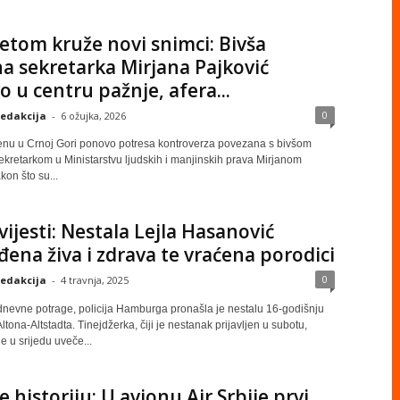
etom kruže novi snimci: Bivša
a sekretarka Mirjana Pajković
 u centru pažnje, afera...
0
edakcija
-
6 ožujka, 2026
cenu u Crnoj Gori ponovo potresa kontroverza povezana s bivšom
kretarkom u Ministarstvu ljudskih i manjinskih prava Mirjanom
kon što su...
vijesti: Nestala Lejla Hasanović
ena živa i zdrava te vraćena porodici
0
edakcija
-
4 travnja, 2025
nevne potrage, policija Hamburga pronašla je nestalu 16-godišnju
Altona-Altstadta. Tinejdžerka, čiji je nestanak prijavljen u subotu,
 u srijedu uveče...
e historiju: U avionu Air Srbije prvi