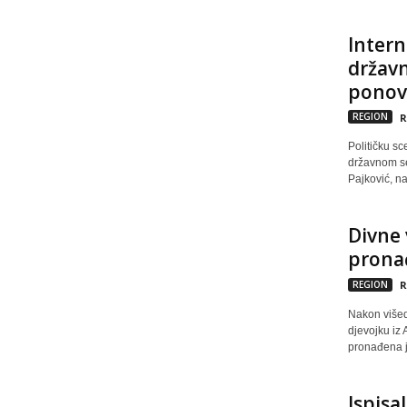
Intern
državn
ponovo
REGION
R
Političku s
državnom se
Pajković, na
Divne 
pronađ
REGION
R
Nakon višed
djevojku iz 
pronađena je
Ispisal