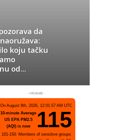
upozorava da
o naoružava:
lo koju tačku
mamo
u od...
- VRIJEME -
On August 8th, 2026, 12:01:57 AM UTC
115
10-minute Average
US EPA PM2.5
(AQI) is now
101-150: Members of sensitive groups