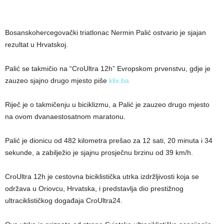
Bosanskohercegovački triatlonac Nermin Palić ostvario je sjajan
rezultat u Hrvatskoj.
Palić se takmičio na “CroUltra 12h” Evropskom prvenstvu, gdje je
zauzeo sjajno drugo mjesto piše
klix.ba
Riječ je o takmičenju u biciklizmu, a Palić je zauzeo drugo mjesto
na ovom dvanaestosatnom maratonu.
Palić je dionicu od 482 kilometra prešao za 12 sati, 20 minuta i 34
sekunde, a zabilježio je sjajnu prosječnu brzinu od 39 km/h.
CroUltra 12h je cestovna biciklistička utrka izdržljivosti koja se
održava u Oriovcu, Hrvatska, i predstavlja dio prestižnog
ultraciklističkog događaja CroUltra24.