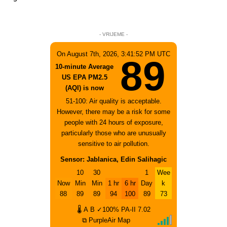
- VRIJEME -
On August 7th, 2026, 3:41:52 PM UTC
89
10-minute Average
US EPA PM2.5
(AQI) is now
51-100: Air quality is acceptable.
However, there may be a risk for some
people with 24 hours of exposure,
particularly those who are unusually
sensitive to air pollution.
Sensor: Jablanica, Edin Salihagic
10
30
1
Wee
Now
Min
Min
1 hr
6 hr
Day
k
88
89
89
94
100
89
73
🌡
A
B
✓100%
PA-II
7.02
⧉ PurpleAir Map