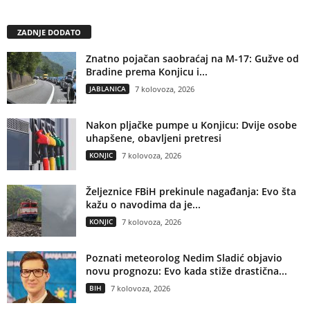
ZADNJE DODATO
Znatno pojačan saobraćaj na M-17: Gužve od
Bradine prema Konjicu i...
JABLANICA
7 kolovoza, 2026
Nakon pljačke pumpe u Konjicu: Dvije osobe
uhapšene, obavljeni pretresi
KONJIC
7 kolovoza, 2026
Željeznice FBiH prekinule nagađanja: Evo šta
kažu o navodima da je...
KONJIC
7 kolovoza, 2026
Poznati meteorolog Nedim Sladić objavio
novu prognozu: Evo kada stiže drastična...
BIH
7 kolovoza, 2026