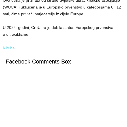
Ova utrka je priznata od strane Svjetske ultraciklističke asocijacije
(WUCA) i uključena je u Europsko prvenstvo u kategorijama 6 i 12
sati, čime privlači natjecatelje iz cijele Europe.
U 2024. godini, CroUltra je dobila status Europskog prvenstva
u ultraciklizmu.
Klix.ba
Facebook Comments Box