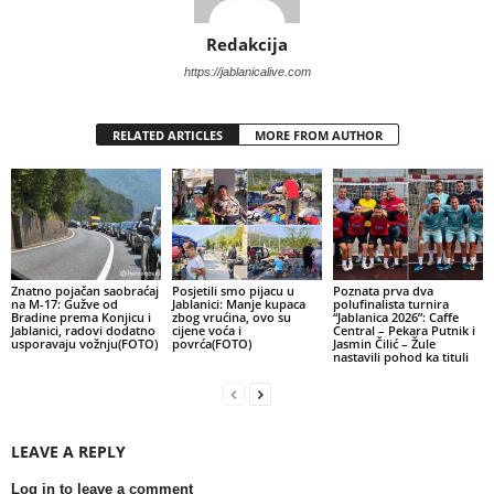
Redakcija
https://jablanicalive.com
RELATED ARTICLES
MORE FROM AUTHOR
Znatno pojačan saobraćaj
Posjetili smo pijacu u
Poznata prva dva
na M-17: Gužve od
Jablanici: Manje kupaca
polufinalista turnira
Bradine prema Konjicu i
zbog vrućina, ovo su
“Jablanica 2026”: Caffe
Jablanici, radovi dodatno
cijene voća i
Central – Pekara Putnik i
usporavaju vožnju(FOTO)
povrća(FOTO)
Jasmin Čilić – Žule
nastavili pohod ka tituli
LEAVE A REPLY
Log in to leave a comment