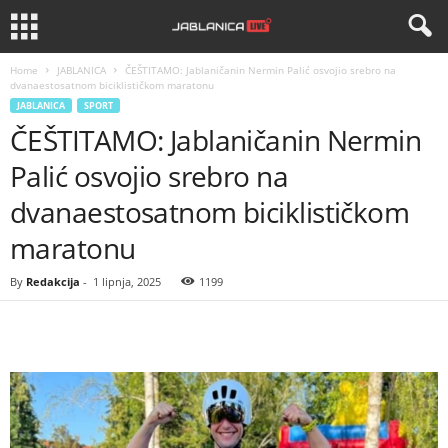
Home
JABLANICA
ČEŠTITAMO: Jablaničanin Nermin Palić osvojio srebro na
dvanaestosatnom biciklističkom maratonu
JABLANICA
SPORT
ČEŠTITAMO: Jablaničanin Nermin
Palić osvojio srebro na
dvanaestosatnom biciklističkom
maratonu
By
Redakcija
-
1 lipnja, 2025
1199