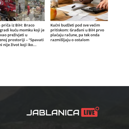
a priča iz BiH: Braco
Kućni budžeti pod sve većim
gradi kuću momku koji je
pritiskom: Građani u BiH prvo
ao preživjeti u
plaćaju račune, pa tek onda
noj prostoriji – “Spavati
razmišljaju o ostalom
 nije život koji iko...