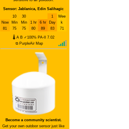
Sensor: Jablanica, Edin Salihagic
10
30
1
Wee
Now
Min
Min
1 hr
6 hr
Day
k
81
75
75
80
89
83
71
🌡
A
B
✓100%
PA-II
7.02
⧉ PurpleAir Map
Become a community scientist.
Get your own outdoor sensor just like