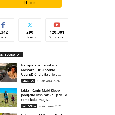
this one.
,342
290
120,301
Fans
Followers
Subscribers
DNJE DODATO
Herojski čin liječnika iz
Mostara: Dr. Antonio
Udundžić i dr. Gabriela...
DRUŠTVO
6 kolovoza, 2026
Jablaničanin Maid Klepo
podijelio inspirativnu priču o
tome kako mu je...
JABLANICA
6 kolovoza, 2026