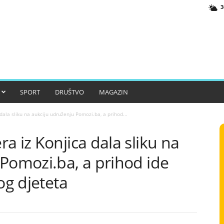
3
SPORT
DRUŠTVO
MAGAZIN
ala sliku na aukciju udruženju Pomozi.ba, a prihod...
a iz Konjica dala sliku na
Pomozi.ba, a prihod ide
og djeteta