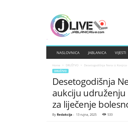
J
A
B
L
A
N
I
NASLOVNICA
JABLANICA
VIJESTI
C
A
Home
DRUŠTVO
Desetogodišnja Nera iz Konjica d
L
DRUŠTVO
I
Desetogodišnja Ner
V
E
aukciju udruženju 
za liječenje bolesn
By
Redakcija
-
13 rujna, 2025
533