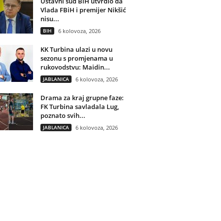
Ustavni sud BiH utvrdio da
Vlada FBiH i premijer Nikšić
nisu...
BIH
6 kolovoza, 2026
KK Turbina ulazi u novu
sezonu s promjenama u
rukovodstvu: Maidin...
JABLANICA
6 kolovoza, 2026
Drama za kraj grupne faze:
FK Turbina savladala Lug,
poznato svih...
JABLANICA
6 kolovoza, 2026