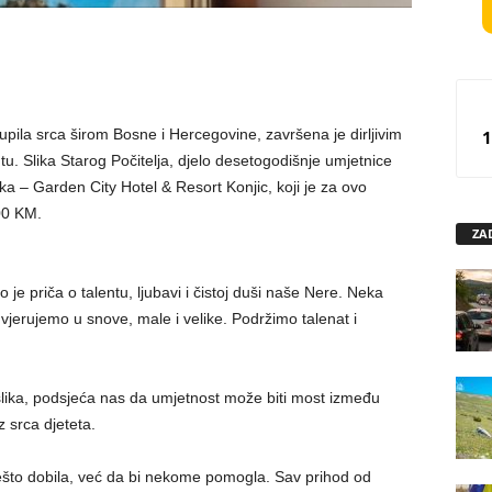
kupila srca širom Bosne i Hercegovine, završena je dirljivim
1
u. Slika Starog Počitelja, djelo desetogodišnje umjetnice
ka – Garden City Hotel & Resort Konjic, koji je za ovo
00 KM.
ZA
 je priča o talentu, ljubavi i čistoj duši naše Nere. Neka
vjerujemo u snove, male i velike. Podržimo talenat i
lika, podsjeća nas da umjetnost može biti most između
z srca djeteta.
nešto dobila, već da bi nekome pomogla. Sav prihod od