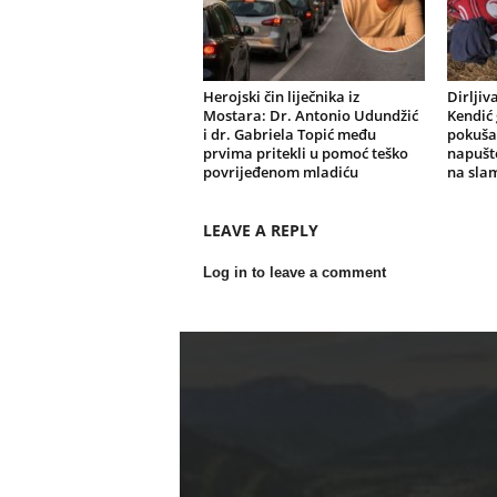
Herojski čin liječnika iz
Dirljiv
Mostara: Dr. Antonio Udundžić
Kendić 
i dr. Gabriela Topić među
pokušav
prvima pritekli u pomoć teško
napušte
povrijeđenom mladiću
na slami
LEAVE A REPLY
Log in to leave a comment