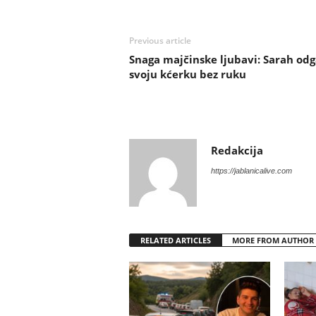
Previous article
Snaga majčinske ljubavi: Sarah odg
svoju kćerku bez ruku
Redakcija
https://jablanicalive.com
RELATED ARTICLES
MORE FROM AUTHOR