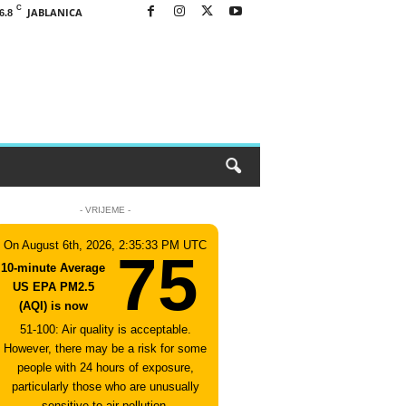
C
JABLANICA
6.8
- VRIJEME -
On August 6th, 2026, 2:35:33 PM UTC
75
10-minute Average
US EPA PM2.5
(AQI) is now
51-100: Air quality is acceptable.
However, there may be a risk for some
people with 24 hours of exposure,
particularly those who are unusually
sensitive to air pollution.