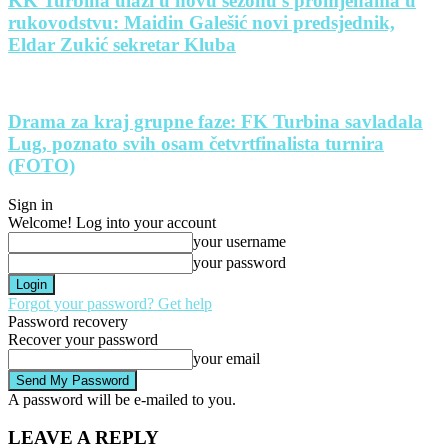
KK Turbina ulazi u novu sezonu s promjenama u
rukovodstvu: Maidin Galešić novi predsjednik,
Eldar Zukić sekretar Kluba
Drama za kraj grupne faze: FK Turbina savladala
Lug, poznato svih osam četvrtfinalista turnira
(FOTO)
Sign in
Welcome! Log into your account
your username
your password
Forgot your password? Get help
Password recovery
Recover your password
your email
A password will be e-mailed to you.
LEAVE A REPLY