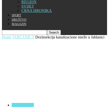
REGION
SVIJET
CRNA HRONIKA
SPORT
DRUŠTVO
MAGAZIN
Home
JABLANICA
Dezinsekcija kanalizacione mreže u Jablanici
JABLANICA