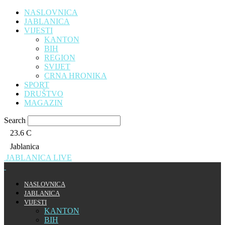
NASLOVNICA
JABLANICA
VIJESTI
KANTON
BIH
REGION
SVIJET
CRNA HRONIKA
SPORT
DRUŠTVO
MAGAZIN
Search
23.6
C
Jablanica
JABLANICA LIVE
NASLOVNICA
JABLANICA
VIJESTI
KANTON
BIH