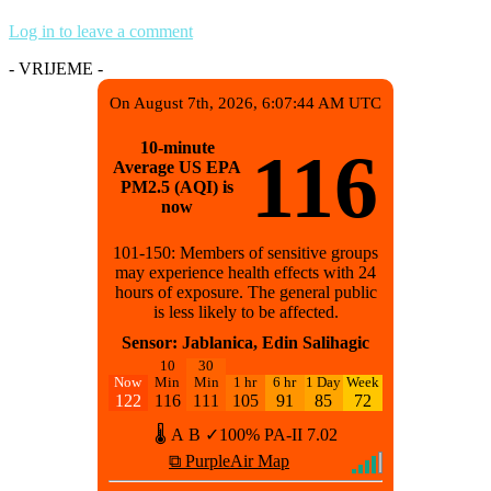
Log in to leave a comment
- VRIJEME -
On August 7th, 2026, 6:07:44 AM UTC
10-minute
116
Average US EPA
PM2.5 (AQI) is
now
101-150: Members of sensitive groups
may experience health effects with 24
hours of exposure. The general public
is less likely to be affected.
Sensor: Jablanica, Edin Salihagic
10
30
Now
Min
Min
1 hr
6 hr
1 Day
Week
122
116
111
105
91
85
72
🌡
A
B
✓100%
PA-II
7.02
⧉ PurpleAir Map