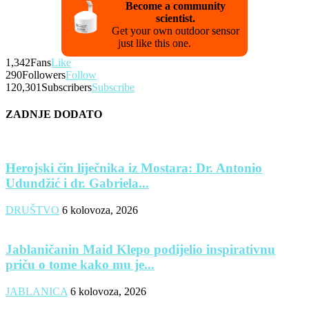
Become a community
scientist.
Get your own outdoor sensor
just like this one.
1,342
Fans
Like
290
Followers
Follow
120,301
Subscribers
Subscribe
ZADNJE DODATO
Herojski čin liječnika iz Mostara: Dr. Antonio
Udundžić i dr. Gabriela...
DRUŠTVO
6 kolovoza, 2026
Jablaničanin Maid Klepo podijelio inspirativnu
priču o tome kako mu je...
JABLANICA
6 kolovoza, 2026