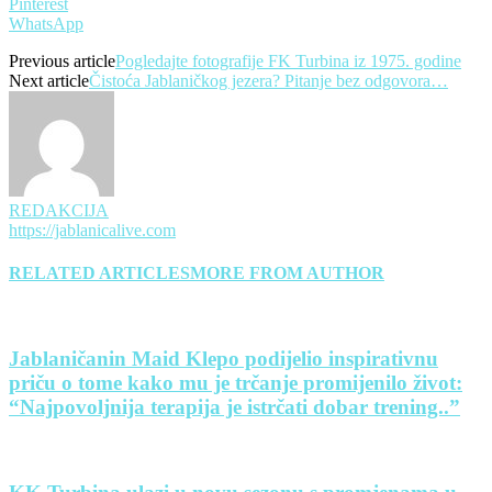
Pinterest
WhatsApp
Previous article
Pogledajte fotografije FK Turbina iz 1975. godine
Next article
Čistoća Jablaničkog jezera? Pitanje bez odgovora…
REDAKCIJA
https://jablanicalive.com
RELATED ARTICLES
MORE FROM AUTHOR
Jablaničanin Maid Klepo podijelio inspirativnu
priču o tome kako mu je trčanje promijenilo život:
“Najpovoljnija terapija je istrčati dobar trening..”