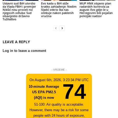
Ustavni sud BiH utvrdio
Evo kada u BiH stiže
MUP HNK objavio plan
da Vlada FBiH i premijer
kratko zahlađenje: Nedim
radarskih kontrola za
Nikšić nisu proveli niz
Sladić otkrio šta nas
august: Evo gdje će u
njegovih odluka: Sud
očekuje nakon paklenih
Hercegovini biti pojačan
obavijestio državno
vrućina
policijski nadzor
Tužilaštvo
LEAVE A REPLY
Log in to leave a comment
- VRIJEME -
On August 6th, 2026, 3:23:34 PM UTC
74
10-minute Average
US EPA PM2.5
(AQI) is now
51-100: Air quality is acceptable.
However, there may be a risk for some
people with 24 hours of exposure,