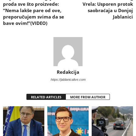
proda sve što proizvede:
Vrela: Usporen protok
“Nema lakše pare od ove,
saobraćaja u Donjoj
preporučujem svima da se
Jablanici
bave ovim!”(VIDEO)
Redakcija
https://jablanicalive.com
RELATED ARTICLES
MORE FROM AUTHOR