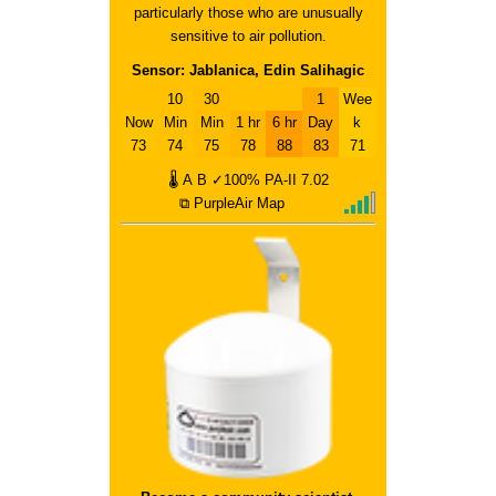
particularly those who are unusually
sensitive to air pollution.
Sensor: Jablanica, Edin Salihagic
10
30
1
Wee
Now
Min
Min
1 hr
6 hr
Day
k
73
74
75
78
88
83
71
🌡
A
B
✓100%
PA-II
7.02
⧉ PurpleAir Map