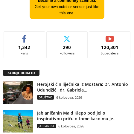
Become a community scientist.
Get your own outdoor sensor just like
this one.
1,342
290
120,301
Fans
Followers
Subscribers
ZADNJE DODATO
Herojski čin liječnika iz Mostara: Dr. Antonio
Udundžić i dr. Gabriela...
DRUŠTVO
6 kolovoza, 2026
Jablaničanin Maid Klepo podijelio
inspirativnu priču o tome kako mu je...
JABLANICA
6 kolovoza, 2026