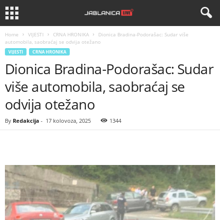
Home
VIJESTI
CRNA HRONIKA
Dionica Bradina-Podorašac: Sudar više
automobila, saobraćaj se odvija otežano
VIJESTI
CRNA HRONIKA
Dionica Bradina-Podorašac: Sudar
više automobila, saobraćaj se
odvija otežano
By
Redakcija
-
17 kolovoza, 2025
1344