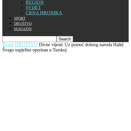
REGION
SVIJET
CRNA HRONIKA
SPORT
DRUŠTVO
MAGAZIN
Home
DRUŠTVO
Divne vijesti: Uz pomoć dobrog naroda Halid
Švago uspješno operisan u Turskoj