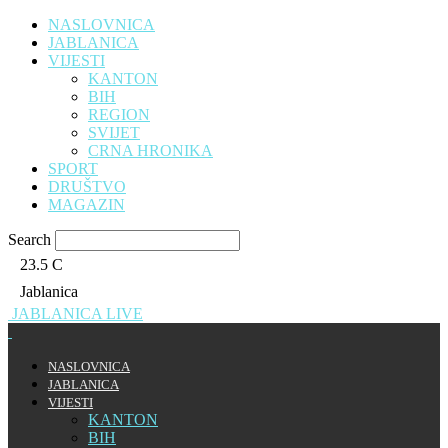
NASLOVNICA
JABLANICA
VIJESTI
KANTON
BIH
REGION
SVIJET
CRNA HRONIKA
SPORT
DRUŠTVO
MAGAZIN
Search
23.5
C
Jablanica
JABLANICA LIVE
NASLOVNICA
JABLANICA
VIJESTI
KANTON
BIH