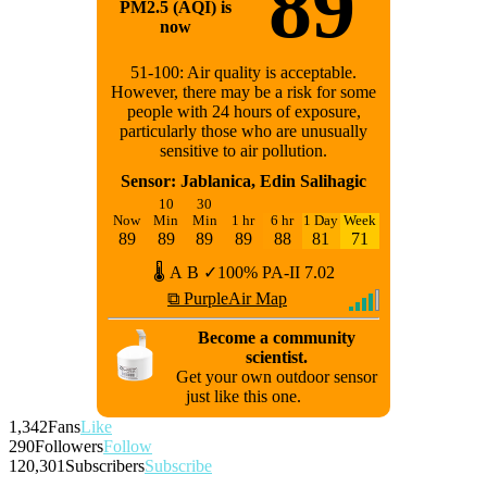
89
PM2.5 (AQI) is
now
51-100: Air quality is acceptable.
However, there may be a risk for some
people with 24 hours of exposure,
particularly those who are unusually
sensitive to air pollution.
Sensor: Jablanica, Edin Salihagic
10
30
Now
Min
Min
1 hr
6 hr
1 Day
Week
89
89
89
89
88
81
71
🌡
A
B
✓100%
PA-II
7.02
⧉ PurpleAir Map
Become a community
scientist.
Get your own outdoor sensor
just like this one.
1,342
Fans
Like
290
Followers
Follow
120,301
Subscribers
Subscribe