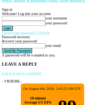
djece, danas je ponosna nana troje doktora
Sign in
Welcome! Log into your account
your username
your password
Forgot your password? Get help
Password recovery
Recover your password
your email
A password will be e-mailed to you.
LEAVE A REPLY
Log in to leave a comment
- VRIJEME -
On August 6th, 2026, 2:45:25 AM UTC
10-minute
Average US EPA