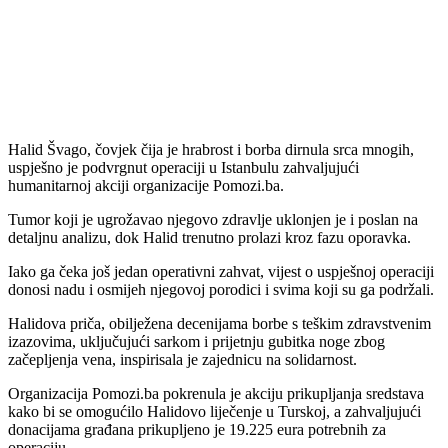
Halid Švago, čovjek čija je hrabrost i borba dirnula srca mnogih,
uspješno je podvrgnut operaciji u Istanbulu zahvaljujući
humanitarnoj akciji organizacije Pomozi.ba.
Tumor koji je ugrožavao njegovo zdravlje uklonjen je i poslan na
detaljnu analizu, dok Halid trenutno prolazi kroz fazu oporavka.
Iako ga čeka još jedan operativni zahvat, vijest o uspješnoj operaciji
donosi nadu i osmijeh njegovoj porodici i svima koji su ga podržali.
Halidova priča, obilježena decenijama borbe s teškim zdravstvenim
izazovima, uključujući sarkom i prijetnju gubitka noge zbog
začepljenja vena, inspirisala je zajednicu na solidarnost.
Organizacija Pomozi.ba pokrenula je akciju prikupljanja sredstava
kako bi se omogućilo Halidovo liječenje u Turskoj, a zahvaljujući
donacijama građana prikupljeno je 19.225 eura potrebnih za
operaciju.