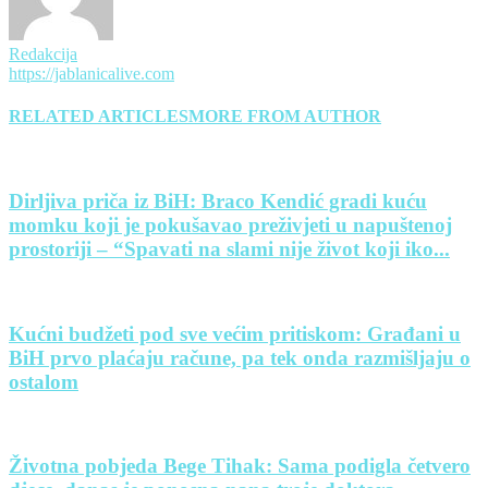
Redakcija
https://jablanicalive.com
RELATED ARTICLES
MORE FROM AUTHOR
Dirljiva priča iz BiH: Braco Kendić gradi kuću
momku koji je pokušavao preživjeti u napuštenoj
prostoriji – “Spavati na slami nije život koji iko...
Kućni budžeti pod sve većim pritiskom: Građani u
BiH prvo plaćaju račune, pa tek onda razmišljaju o
ostalom
Životna pobjeda Bege Tihak: Sama podigla četvero