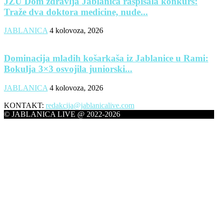
JZU Dom zdravlja Jablanica raspisala konkurs:
Traže dva doktora medicine, nude...
JABLANICA
4 kolovoza, 2026
Dominacija mladih košarkaša iz Jablanice u Rami:
Bokulja 3×3 osvojila juniorski...
JABLANICA
4 kolovoza, 2026
KONTAKT:
redakcija@jablanicalive.com
© JABLANICA LIVE @ 2022-2026