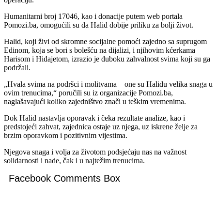
Humanitarni broj 17046, kao i donacije putem web portala
Pomozi.ba, omogućili su da Halid dobije priliku za bolji život.
Halid, koji živi od skromne socijalne pomoći zajedno sa suprugom
Edinom, koja se bori s bolešću na dijalizi, i njihovim kćerkama
Harisom i Hidajetom, izrazio je duboku zahvalnost svima koji su ga
podržali.
„Hvala svima na podršci i molitvama – one su Halidu velika snaga u
ovim trenucima,“ poručili su iz organizacije Pomozi.ba,
naglašavajući koliko zajedništvo znači u teškim vremenima.
Dok Halid nastavlja oporavak i čeka rezultate analize, kao i
predstojeći zahvat, zajednica ostaje uz njega, uz iskrene želje za
brzim oporavkom i pozitivnim vijestima.
Njegova snaga i volja za životom podsjećaju nas na važnost
solidarnosti i nade, čak i u najtežim trenucima.
Facebook Comments Box