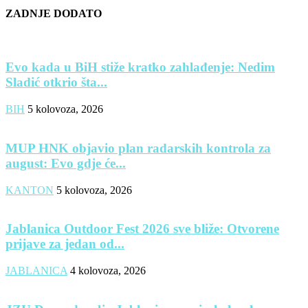
ZADNJE DODATO
Evo kada u BiH stiže kratko zahlađenje: Nedim
Sladić otkrio šta...
BIH
5 kolovoza, 2026
MUP HNK objavio plan radarskih kontrola za
august: Evo gdje će...
KANTON
5 kolovoza, 2026
Jablanica Outdoor Fest 2026 sve bliže: Otvorene
prijave za jedan od...
JABLANICA
4 kolovoza, 2026