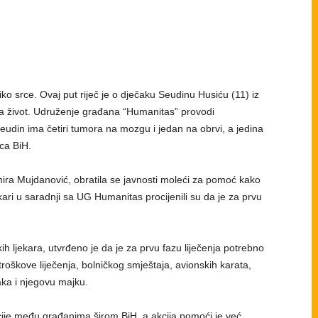
iko srce. Ovaj put riječ je o dječaku Seudinu Husiću (11) iz
 za život. Udruženje građana “Humanitas” provodi
eudin ima četiri tumora na mozgu i jedan na obrvi, a jedina
ca BiH.
ira Mujdanović, obratila se javnosti moleći za pomoć kako
ekari u saradnji sa UG Humanitas procijenili su da je za prvu
ih ljekara, utvrđeno je da je za prvu fazu liječenja potrebno
troškove liječenja, bolničkog smještaja, avionskih karata,
aka i njegovu majku.
ije među građanima širom BiH, a akcija pomoći je već