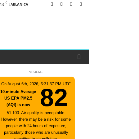
C
JABLANICA
4.6
- VRIJEME -
On August 6th, 2026, 6:31:37 PM UTC
82
10-minute Average
US EPA PM2.5
(AQI) is now
51-100: Air quality is acceptable.
However, there may be a risk for some
people with 24 hours of exposure,
particularly those who are unusually
sensitive to air pollution.