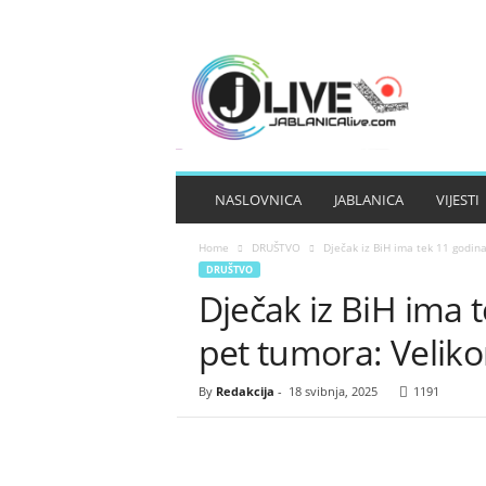
J
A
B
L
A
N
I
NASLOVNICA
JABLANICA
VIJESTI
C
A
Home
DRUŠTVO
Dječak iz BiH ima tek 11 godina
L
DRUŠTVO
I
Dječak iz BiH ima 
V
E
pet tumora: Veli
By
Redakcija
-
18 svibnja, 2025
1191