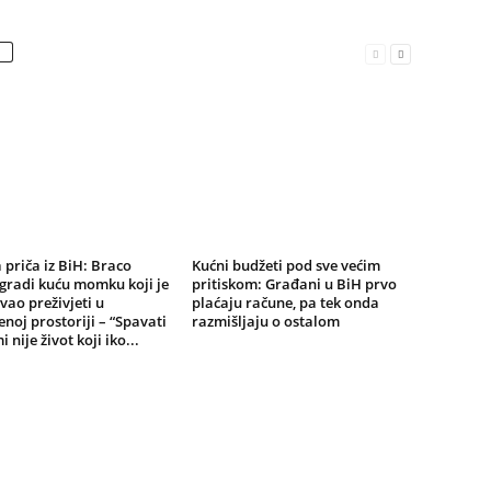
a priča iz BiH: Braco
Kućni budžeti pod sve većim
gradi kuću momku koji je
pritiskom: Građani u BiH prvo
ao preživjeti u
plaćaju račune, pa tek onda
noj prostoriji – “Spavati
razmišljaju o ostalom
 nije život koji iko...