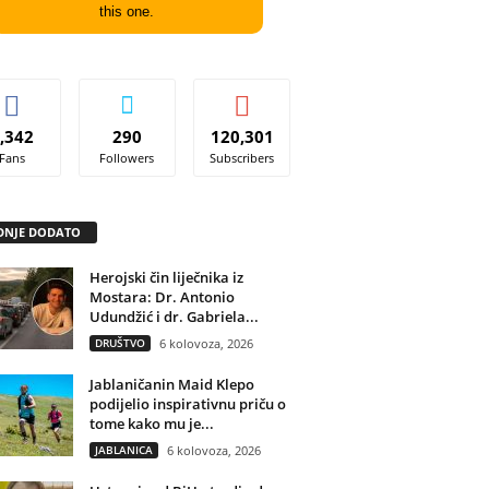
this one.
,342
290
120,301
Fans
Followers
Subscribers
DNJE DODATO
Herojski čin liječnika iz
Mostara: Dr. Antonio
Udundžić i dr. Gabriela...
DRUŠTVO
6 kolovoza, 2026
Jablaničanin Maid Klepo
podijelio inspirativnu priču o
tome kako mu je...
JABLANICA
6 kolovoza, 2026