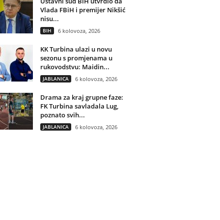
Ustavni sud BiH utvrdio da
Vlada FBiH i premijer Nikšić
nisu...
BIH
6 kolovoza, 2026
KK Turbina ulazi u novu
sezonu s promjenama u
rukovodstvu: Maidin...
JABLANICA
6 kolovoza, 2026
Drama za kraj grupne faze:
FK Turbina savladala Lug,
poznato svih...
JABLANICA
6 kolovoza, 2026