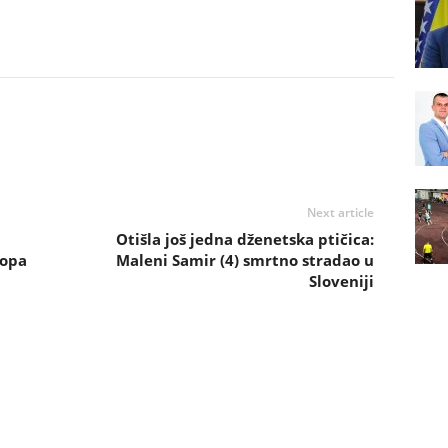
Next article
Otišla još jedna dženetska ptičica:
kopa
Maleni Samir (4) smrtno stradao u
Sloveniji