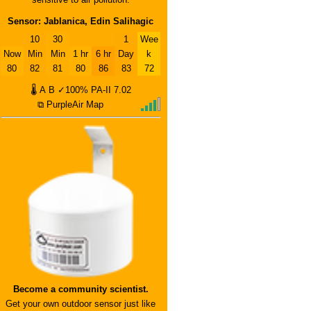
Sensor: Jablanica, Edin Salihagic
10
30
1
Wee
Now
Min
Min
1 hr
6 hr
Day
k
80
82
81
80
86
83
72
🌡
A
B
✓100%
PA-II
7.02
⧉ PurpleAir Map
Become a community scientist.
Get your own outdoor sensor just like