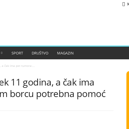
3
SPORT
DRUŠTVO
MAGAZIN
, a čak ima pet tumora:...
tek 11 godina, a čak ima
kom borcu potrebna pomoć