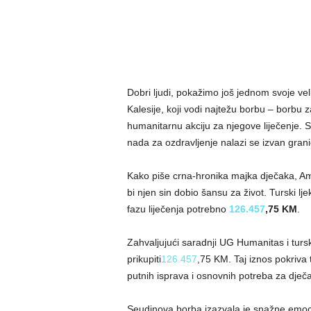
Dobri ljudi, pokažimo još jednom svoje vel
Kalesije, koji vodi najtežu borbu – borbu
humanitarnu akciju za njegove liječenje. S
nada za ozdravljenje nalazi se izvan grani
Kako piše crna-hronika majka dječaka, Am
bi njen sin dobio šansu za život. Turski lj
fazu liječenja potrebno
126.457
,75 KM
.
Zahvaljujući saradnji UG Humanitas i tursk
prikupiti
126.457
,75 KM. Taj iznos pokriva 
putnih isprava i osnovnih potreba za dječ
Seudinova borba izazvala je snažne emoc