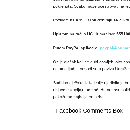
pokrenuta. Svako može učestvovati na je
Pozivom na
broj 17150
doniraju se
2 KM
Uplatom na račun UG Humanitas:
555100
Putem
PayPal
aplikacije:
paypal@human
On je dječak koji ne gubi osmijeh iako no
da smo ljudi – navodi se u pozivu Udružen
Sudbina dječaka iz Kalesije ujedinila je bro
objave i skupljaju pomoć. Humanost, solida
pokažemo najbolje od sebe.
Facebook Comments Box