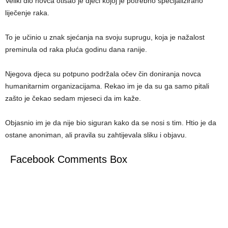
Veliki dio novca otišao je djeci kojoj je potrebno specijalizirano
liječenje raka.
To je učinio u znak sjećanja na svoju suprugu, koja je nažalost
preminula od raka pluća godinu dana ranije.
Njegova djeca su potpuno podržala očev čin doniranja novca
humanitarnim organizacijama. Rekao im je da su ga samo pitali
zašto je čekao sedam mjeseci da im kaže.
Objasnio im je da nije bio siguran kako da se nosi s tim. Htio je da
ostane anoniman, ali pravila su zahtijevala sliku i objavu.
Facebook Comments Box