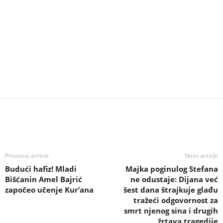
Previous article
Next article
Budući hafiz! Mladi
Majka poginulog Stefana
Bišćanin Amel Bajrić
ne odustaje: Dijana već
započeo učenje Kur’ana
šest dana štrajkuje glađu
tražeći odgovornost za
smrt njenog sina i drugih
žrtava tragedije