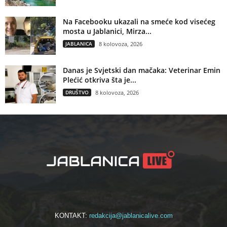
Na Facebooku ukazali na smeće kod visećeg
mosta u Jablanici, Mirza...
JABLANICA
8 kolovoza, 2026
Danas je Svjetski dan mačaka: Veterinar Emin
Plećić otkriva šta je...
DRUŠTVO
8 kolovoza, 2026
KONTAKT:
redakcija@jablanicalive.com