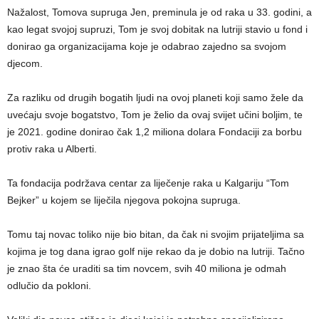
Nažalost, Tomova supruga Jen, preminula je od raka u 33. godini, a
kao legat svojoj supruzi, Tom je svoj dobitak na lutriji stavio u fond i
donirao ga organizacijama koje je odabrao zajedno sa svojom
djecom.
Za razliku od drugih bogatih ljudi na ovoj planeti koji samo žele da
uvećaju svoje bogatstvo, Tom je želio da ovaj svijet učini boljim, te
je 2021. godine donirao čak 1,2 miliona dolara Fondaciji za borbu
protiv raka u Alberti.
Ta fondacija podržava centar za liječenje raka u Kalgariju “Tom
Bejker” u kojem se liječila njegova pokojna supruga.
Tomu taj novac toliko nije bio bitan, da čak ni svojim prijateljima sa
kojima je tog dana igrao golf nije rekao da je dobio na lutriji. Tačno
je znao šta će uraditi sa tim novcem, svih 40 miliona je odmah
odlučio da pokloni.