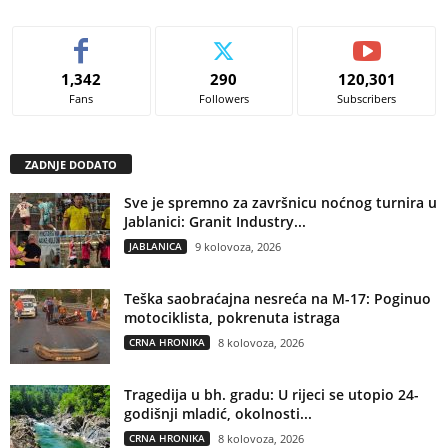
1,342
290
120,301
Fans
Followers
Subscribers
ZADNJE DODATO
Sve je spremno za završnicu noćnog turnira u
Jablanici: Granit Industry...
JABLANICA
9 kolovoza, 2026
Teška saobraćajna nesreća na M-17: Poginuo
motociklista, pokrenuta istraga
CRNA HRONIKA
8 kolovoza, 2026
Tragedija u bh. gradu: U rijeci se utopio 24-
godišnji mladić, okolnosti...
CRNA HRONIKA
8 kolovoza, 2026