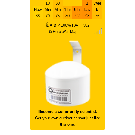
10
30
1
Wee
Now
Min
Min
1 hr
6 hr
Day
k
68
70
75
80
92
93
76
🌡
A
B
✓100%
PA-II
7.02
⧉ PurpleAir Map
Become a community scientist.
Get your own outdoor sensor just like
this one.