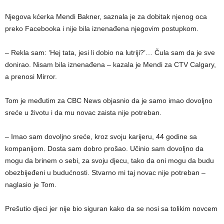
Njegova kćerka Mendi Bakner, saznala je za dobitak njenog oca
preko Facebooka i nije bila iznenađena njegovim postupkom.
– Rekla sam: ‘Hej tata, jesi li dobio na lutriji?’… Čula sam da je sve
donirao. Nisam bila iznenađena – kazala je Mendi za CTV Calgary,
a prenosi Mirror.
Tom je međutim za CBC News objasnio da je samo imao dovoljno
sreće u životu i da mu novac zaista nije potreban.
– Imao sam dovoljno sreće, kroz svoju karijeru, 44 godine sa
kompanijom. Dosta sam dobro prošao. Učinio sam dovoljno da
mogu da brinem o sebi, za svoju djecu, tako da oni mogu da budu
obezbijeđeni u budućnosti. Stvarno mi taj novac nije potreban –
naglasio je Tom.
Prešutio djeci jer nije bio siguran kako da se nosi sa tolikim novcem