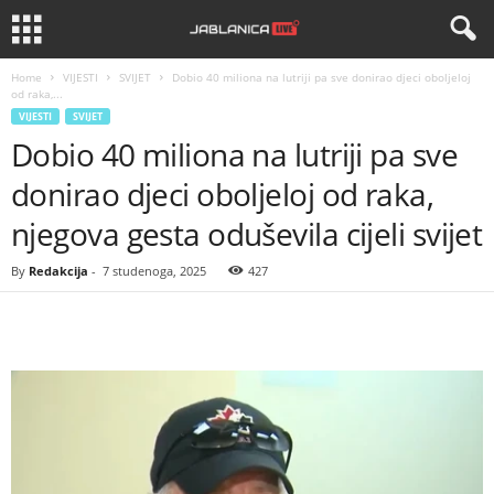
Home
VIJESTI
SVIJET
Dobio 40 miliona na lutriji pa sve donirao djeci oboljeloj
od raka,...
VIJESTI
SVIJET
Dobio 40 miliona na lutriji pa sve
donirao djeci oboljeloj od raka,
njegova gesta oduševila cijeli svijet
By
Redakcija
-
7 studenoga, 2025
427