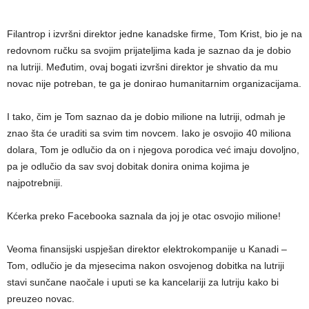
Filantrop i izvršni direktor jedne kanadske firme, Tom Krist, bio je na
redovnom ručku sa svojim prijateljima kada je saznao da je dobio
na lutriji. Međutim, ovaj bogati izvršni direktor je shvatio da mu
novac nije potreban, te ga je donirao humanitarnim organizacijama.
I tako, čim je Tom saznao da je dobio milione na lutriji, odmah je
znao šta će uraditi sa svim tim novcem. Iako je osvojio 40 miliona
dolara, Tom je odlučio da on i njegova porodica već imaju dovoljno,
pa je odlučio da sav svoj dobitak donira onima kojima je
najpotrebniji.
Kćerka preko Facebooka saznala da joj je otac osvojio milione!
Veoma finansijski uspješan direktor elektrokompanije u Kanadi –
Tom, odlučio je da mjesecima nakon osvojenog dobitka na lutriji
stavi sunčane naočale i uputi se ka kancelariji za lutriju kako bi
preuzeo novac.