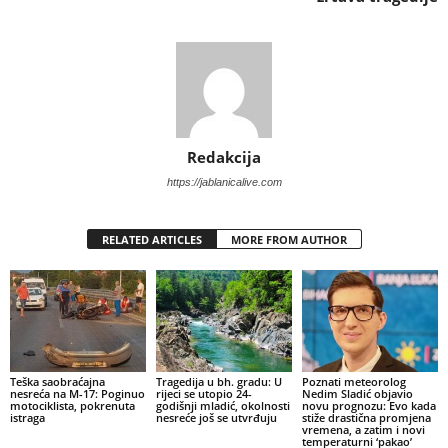
Redakcija
https://jablanicalive.com
RELATED ARTICLES
MORE FROM AUTHOR
Teška saobraćajna
Tragedija u bh. gradu: U
Poznati meteorolog
nesreća na M-17: Poginuo
rijeci se utopio 24-
Nedim Sladić objavio
motociklista, pokrenuta
godišnji mladić, okolnosti
novu prognozu: Evo kada
istraga
nesreće još se utvrđuju
stiže drastična promjena
vremena, a zatim i novi
temperaturni ‘pakao’