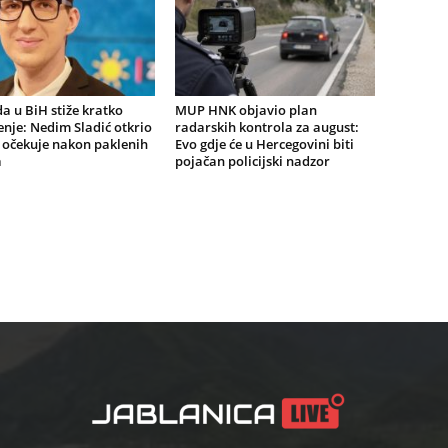
a u BiH stiže kratko
MUP HNK objavio plan
nje: Nedim Sladić otkrio
radarskih kontrola za august:
 očekuje nakon paklenih
Evo gdje će u Hercegovini biti
a
pojačan policijski nadzor