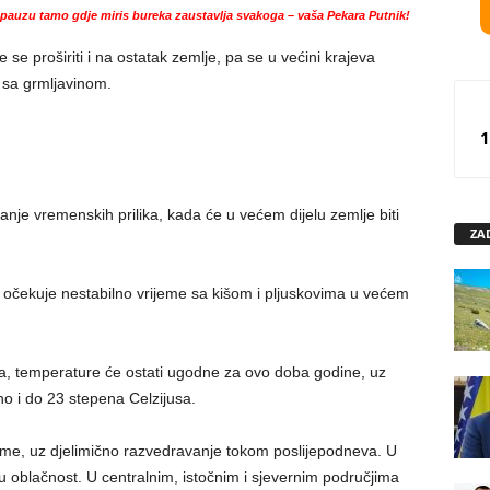
auzu tamo gdje miris bureka zaustavlja svakoga – vaša Pekara Putnik!
se proširiti i na ostatak zemlje, pa se u većini krajeva
i sa grmljavinom.
1
ivanje vremenskih prilika, kada će u većem dijelu zemlje biti
ZA
 očekuje nestabilno vrijeme sa kišom i pljuskovima u većem
a, temperature će ostati ugodne za ovo doba godine, uz
no i do 23 stepena Celzijusa.
eme, uz djelimično razvedravanje tokom poslijepodneva. U
oblačnost. U centralnim, istočnim i sjevernim područjima