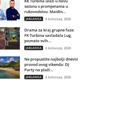
KK Turbina ulazi u novu
sezonu s promjenama u
rukovodstvu: Maidin...
JABLANICA
6 kolovoza, 2026
Drama za kraj grupne faze:
FK Turbina savladala Lug,
poznato svih...
JABLANICA
6 kolovoza, 2026
Ne propustite najbolji dnevni
provod ovog vikenda: DJ
Party na plaži...
JABLANICA
6 kolovoza, 2026