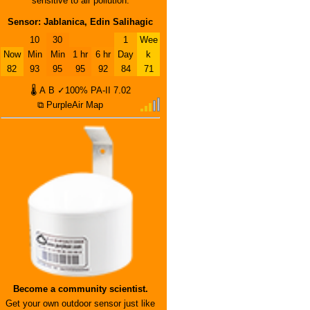
sensitive to air pollution.
Sensor: Jablanica, Edin Salihagic
10
30
1
Wee
Now
Min
Min
1 hr
6 hr
Day
k
82
93
95
95
92
84
71
🌡
A
B
✓100%
PA-II
7.02
⧉ PurpleAir Map
Become a community scientist.
Get your own outdoor sensor just like