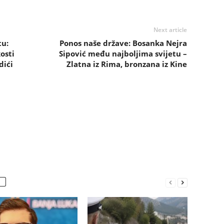
Next article
tu:
Ponos naše države: Bosanka Nejra
osti
Sipović među najboljima svijetu –
dići
Zlatna iz Rima, bronzana iz Kine