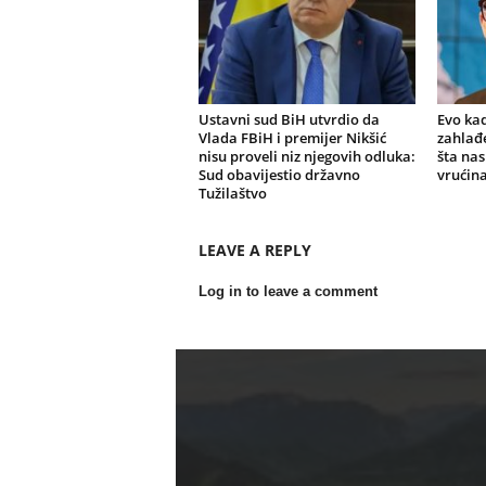
Ustavni sud BiH utvrdio da
Evo kad
Vlada FBiH i premijer Nikšić
zahlađe
nisu proveli niz njegovih odluka:
šta nas
Sud obavijestio državno
vrućin
Tužilaštvo
LEAVE A REPLY
Log in to leave a comment