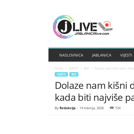
J
A
B
L
A
N
I
NASLOVNICA
JABLANICA
VIJESTI
C
A
Home
VIJESTI
BIH
Dolaze nam kišni dani: Obja
L
VIJESTI
BIH
I
Dolaze nam kišni d
V
E
kada biti najviše 
By
Redakcija
-
14 travnja, 2026
724