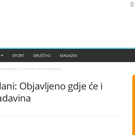
SPORT
DRUŠTVO
MAGAZIN
vljeno gdje će i kada biti najviše padavina
ani: Objavljeno gdje će i
padavina