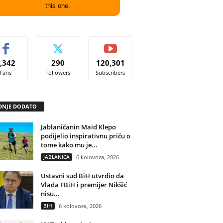
this one.
,342
290
120,301
Fans
Followers
Subscribers
DNJE DODATO
Jablaničanin Maid Klepo
podijelio inspirativnu priču o
tome kako mu je...
JABLANICA
6 kolovoza, 2026
Ustavni sud BiH utvrdio da
Vlada FBiH i premijer Nikšić
nisu...
BIH
6 kolovoza, 2026