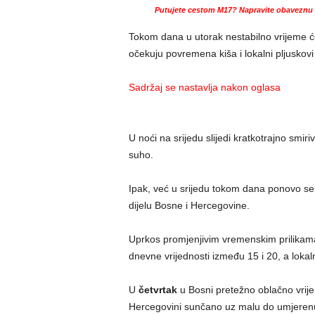
Putujete cestom M17? Napravite obaveznu p
Tokom dana u utorak nestabilno vrijeme će 
očekuju povremena kiša i lokalni pljuskov
Sadržaj se nastavlja nakon oglasa
U noći na srijedu slijedi kratkotrajno smir
suho.
Ipak, već u srijedu tokom dana ponovo se
dijelu Bosne i Hercegovine.
Uprkos promjenjivim vremenskim prilikam
dnevne vrijednosti između 15 i 20, a lokal
U
četvrtak
u Bosni pretežno oblačno vrij
Hercegovini sunčano uz malu do umjerenu 