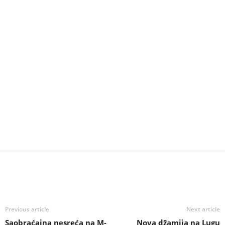
Previous article
Next article
Saobraćajna nesreća na M-
Nova džamija na Lugu