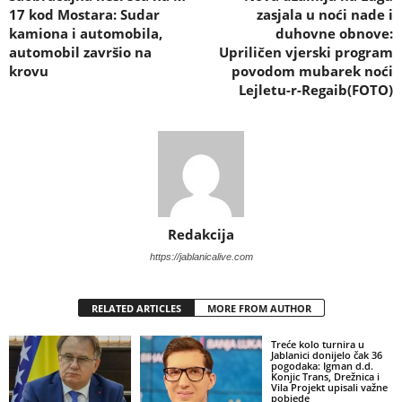
17 kod Mostara: Sudar
zasjala u noći nade i
kamiona i automobila,
duhovne obnove:
automobil završio na
Upriličen vjerski program
krovu
povodom mubarek noći
Lejletu-r-Regaib(FOTO)
Redakcija
https://jablanicalive.com
RELATED ARTICLES
MORE FROM AUTHOR
Treće kolo turnira u
Jablanici donijelo čak 36
pogodaka: Igman d.d.
Konjic Trans, Drežnica i
Vila Projekt upisali važne
pobjede