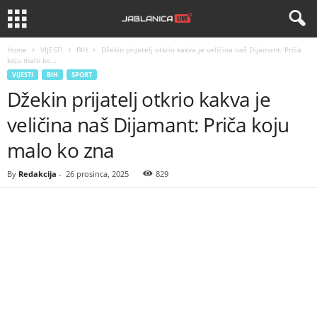
Home
VIJESTI
BIH
Džekin prijatelj otkrio kakva je veličina naš Dijamant: Priča
koju malo ko...
VIJESTI
BIH
SPORT
Džekin prijatelj otkrio kakva je
veličina naš Dijamant: Priča koju
malo ko zna
By
Redakcija
-
26 prosinca, 2025
829