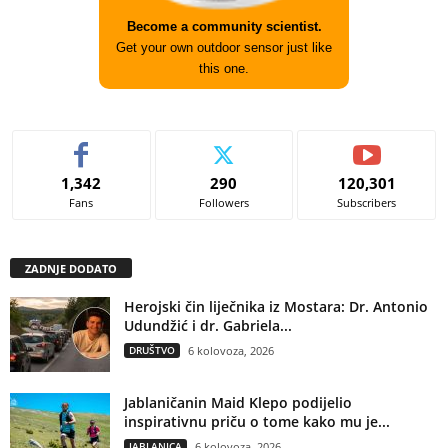
Become a community scientist.
Get your own outdoor sensor just like
this one.
1,342
290
120,301
Fans
Followers
Subscribers
ZADNJE DODATO
Herojski čin liječnika iz Mostara: Dr. Antonio
Udundžić i dr. Gabriela...
DRUŠTVO
6 kolovoza, 2026
Jablaničanin Maid Klepo podijelio
inspirativnu priču o tome kako mu je...
JABLANICA
6 kolovoza, 2026