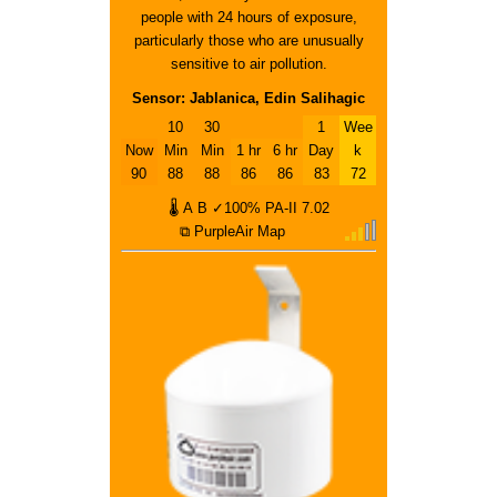
people with 24 hours of exposure,
particularly those who are unusually
sensitive to air pollution.
Sensor: Jablanica, Edin Salihagic
10
30
1
Wee
Now
Min
Min
1 hr
6 hr
Day
k
90
88
88
86
86
83
72
🌡
A
B
✓100%
PA-II
7.02
⧉ PurpleAir Map