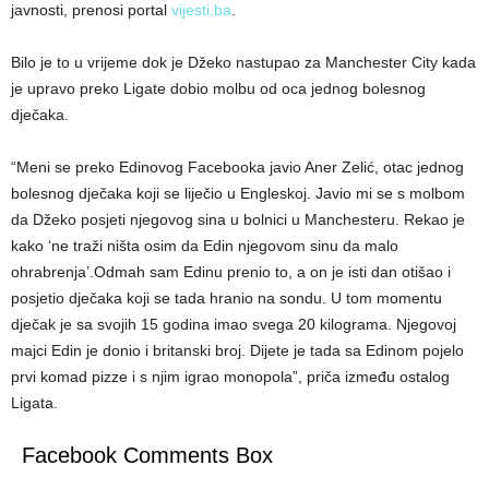
javnosti, prenosi portal
vijesti.ba
.
Bilo je to u vrijeme dok je Džeko nastupao za Manchester City kada
je upravo preko Ligate dobio molbu od oca jednog bolesnog
dječaka.
“Meni se preko Edinovog Facebooka javio Aner Zelić, otac jednog
bolesnog dječaka koji se liječio u Engleskoj. Javio mi se s molbom
da Džeko posjeti njegovog sina u bolnici u Manchesteru. Rekao je
kako ‘ne traži ništa osim da Edin njegovom sinu da malo
ohrabrenja’.Odmah sam Edinu prenio to, a on je isti dan otišao i
posjetio dječaka koji se tada hranio na sondu. U tom momentu
dječak je sa svojih 15 godina imao svega 20 kilograma. Njegovoj
majci Edin je donio i britanski broj. Dijete je tada sa Edinom pojelo
prvi komad pizze i s njim igrao monopola”, priča između ostalog
Ligata.
Facebook Comments Box