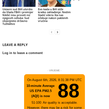
Ustavni sud BiH utvrdio
Evo kada u BiH stiže
da Vlada FBiH i premijer
kratko zahlađenje: Nedim
Nikšić nisu proveli niz
Sladić otkrio šta nas
njegovih odluka: Sud
očekuje nakon paklenih
obavijestio državno
vrućina
Tužilaštvo
LEAVE A REPLY
Log in to leave a comment
- VRIJEME -
On August 6th, 2026, 8:31:38 PM UTC
88
10-minute Average
US EPA PM2.5
(AQI) is now
51-100: Air quality is acceptable.
However, there may be a risk for some