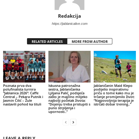
Redakcija
https://jablanicalive.com
RELATED ARTICLES
MORE FROM AUTHOR
Poznata prva dva
Iskusna patronažna
Jablaničanin Maid Klepo
polufinalista turnira
sestra, Jablaničanka
podijelio inspirativnu
“Jablanica 2026”: Caffe
Ljiljana Palić, podsjeća
priču o tome kako mu je
Central – Pekara Putnik i
zašto je majčino mlijeko
trčanje promijenilo život:
Jasmin Čilić – Žule
najbolji početak života:
“Najpovoljnija terapija je
nastavili pohod ka tituli
“Dojenju treba pristupiti s
istrčati dobar trening..”
puno strpljenja i
upornosti..”
LEAVE A REPLY