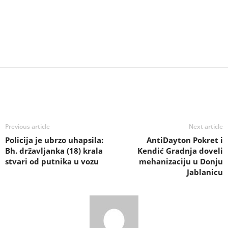
Previous article
Next article
Policija je ubrzo uhapsila:
AntiDayton Pokret i
Bh. državljanka (18) krala
Kendić Gradnja doveli
stvari od putnika u vozu
mehanizaciju u Donju
Jablanicu