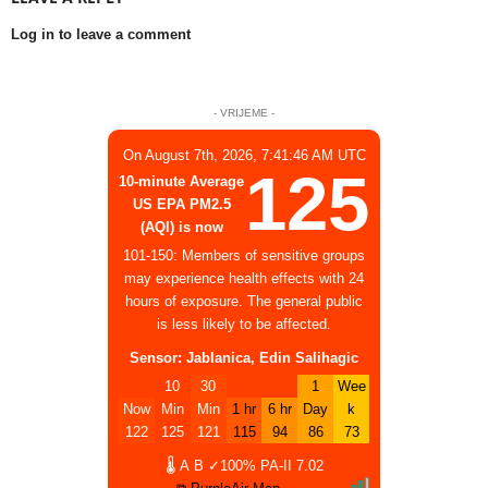
Log in to leave a comment
- VRIJEME -
On August 7th, 2026, 7:41:46 AM UTC
125
10-minute Average
US EPA PM2.5
(AQI) is now
101-150: Members of sensitive groups
may experience health effects with 24
hours of exposure. The general public
is less likely to be affected.
Sensor: Jablanica, Edin Salihagic
10
30
1
Wee
Now
Min
Min
1 hr
6 hr
Day
k
122
125
121
115
94
86
73
🌡
A
B
✓100%
PA-II
7.02