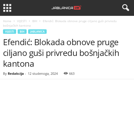
Home
VIJESTI
BIH
Efendić: Blokada obnove pruge ciljano guši privredu
bošnjačkih kantona
VIJESTI
BIH
JABLANICA
Efendić: Blokada obnove pruge
ciljano guši privredu bošnjačkih
kantona
By
Redakcija
-
12 studenoga, 2024
663