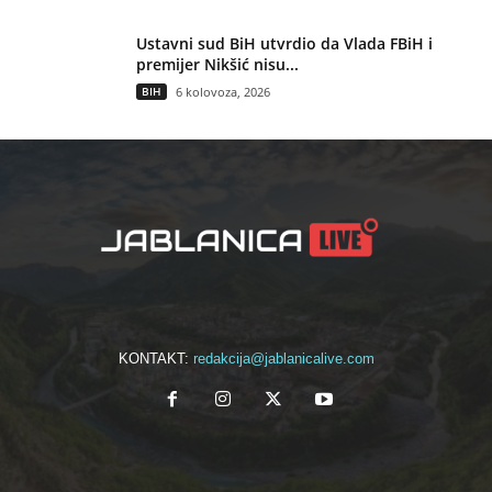
Ustavni sud BiH utvrdio da Vlada FBiH i
premijer Nikšić nisu...
BIH
6 kolovoza, 2026
KONTAKT:
redakcija@jablanicalive.com