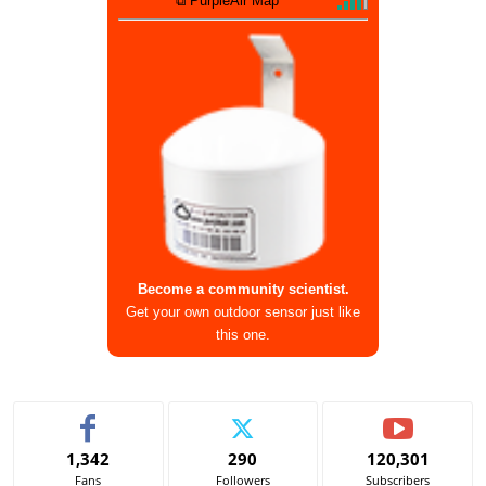
⧉ PurpleAir Map
Become a community scientist.
Get your own outdoor sensor just like
this one.
1,342
290
120,301
Fans
Followers
Subscribers