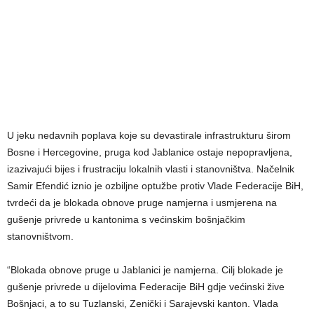
U jeku nedavnih poplava koje su devastirale infrastrukturu širom
Bosne i Hercegovine, pruga kod Jablanice ostaje nepopravljena,
izazivajući bijes i frustraciju lokalnih vlasti i stanovništva. Načelnik
Samir Efendić iznio je ozbiljne optužbe protiv Vlade Federacije BiH,
tvrdeći da je blokada obnove pruge namjerna i usmjerena na
gušenje privrede u kantonima s većinskim bošnjačkim
stanovništvom.
“Blokada obnove pruge u Jablanici je namjerna. Cilj blokade je
gušenje privrede u dijelovima Federacije BiH gdje većinski žive
Bošnjaci, a to su Tuzlanski, Zenički i Sarajevski kanton. Vlada