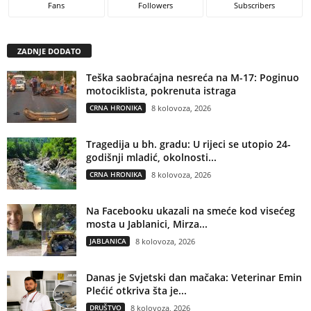
Fans
Followers
Subscribers
ZADNJE DODATO
Teška saobraćajna nesreća na M-17: Poginuo
motociklista, pokrenuta istraga
CRNA HRONIKA
8 kolovoza, 2026
Tragedija u bh. gradu: U rijeci se utopio 24-
godišnji mladić, okolnosti...
CRNA HRONIKA
8 kolovoza, 2026
Na Facebooku ukazali na smeće kod visećeg
mosta u Jablanici, Mirza...
JABLANICA
8 kolovoza, 2026
Danas je Svjetski dan mačaka: Veterinar Emin
Plećić otkriva šta je...
DRUŠTVO
8 kolovoza, 2026