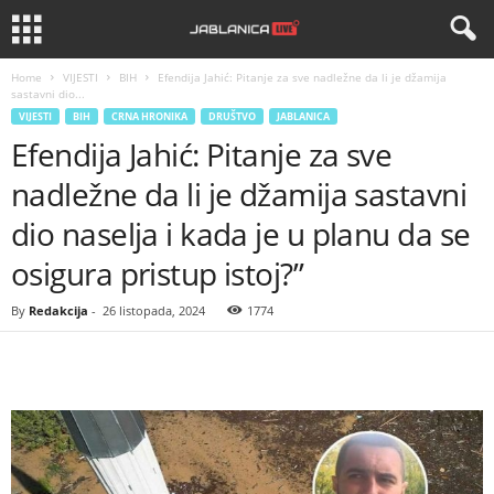
Home
VIJESTI
BIH
Efendija Jahić: Pitanje za sve nadležne da li je džamija
sastavni dio...
VIJESTI
BIH
CRNA HRONIKA
DRUŠTVO
JABLANICA
Efendija Jahić: Pitanje za sve
nadležne da li je džamija sastavni
dio naselja i kada je u planu da se
osigura pristup istoj?”
By
Redakcija
-
26 listopada, 2024
1774