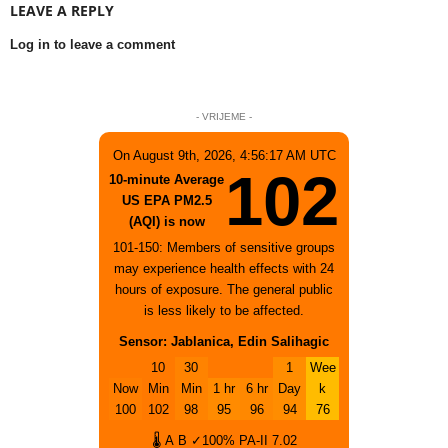
LEAVE A REPLY
Log in to leave a comment
- VRIJEME -
On August 9th, 2026, 4:56:17 AM UTC
102
10-minute Average
US EPA PM2.5
(AQI) is now
101-150: Members of sensitive groups
may experience health effects with 24
hours of exposure. The general public
is less likely to be affected.
Sensor: Jablanica, Edin Salihagic
10
30
1
Wee
Now
Min
Min
1 hr
6 hr
Day
k
100
102
98
95
96
94
76
🌡
A
B
✓100%
PA-II
7.02