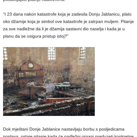
“I 23 dana nakon katastrofe koja je zadesila Donju Jablanicu, plato
oko džamije koja je simbol ove katastrofe je zatrpan muljem. Pitanje
za sve nadležne da li je džamija sastavni dio naselja i kada je u
planu da se osigura pristup istoj?”
Dok mještani Donje Jablanice nastavljaju borbu s posljedicama
poplava, ostaje pitanje kada će nadležni organi preduzeti konkretne