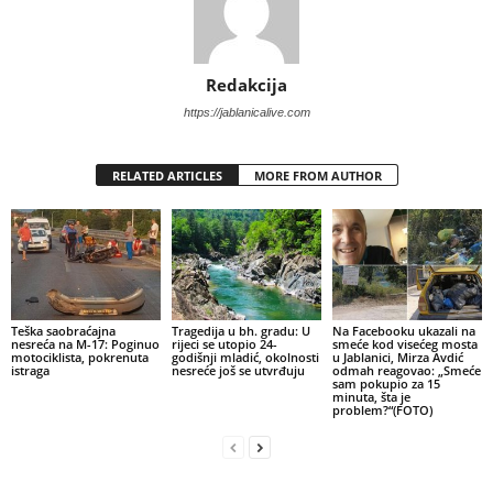
Redakcija
https://jablanicalive.com
RELATED ARTICLES
MORE FROM AUTHOR
Teška saobraćajna
Tragedija u bh. gradu: U
Na Facebooku ukazali na
nesreća na M-17: Poginuo
rijeci se utopio 24-
smeće kod visećeg mosta
motociklista, pokrenuta
godišnji mladić, okolnosti
u Jablanici, Mirza Avdić
istraga
nesreće još se utvrđuju
odmah reagovao: „Smeće
sam pokupio za 15
minuta, šta je
problem?“(FOTO)