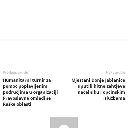
Previous article
Next article
Humanitarni turnir za
Mještani Donje Jablanice
pomoć poplavljenim
uputili hitne zahtjeve
područjima u organizaciji
načelniku i općinskim
Pravoslavne omladine
službama
Raške oblasti