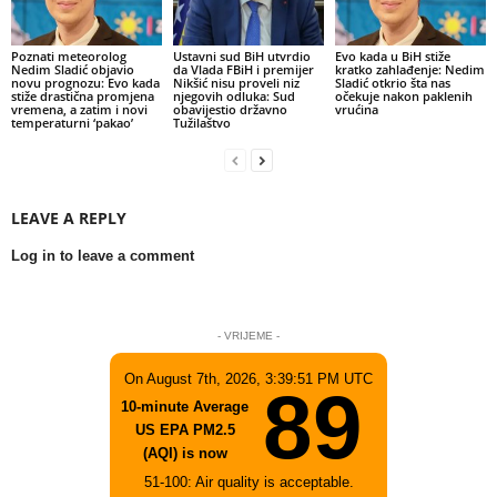
Poznati meteorolog
Ustavni sud BiH utvrdio
Evo kada u BiH stiže
Nedim Sladić objavio
da Vlada FBiH i premijer
kratko zahlađenje: Nedim
novu prognozu: Evo kada
Nikšić nisu proveli niz
Sladić otkrio šta nas
stiže drastična promjena
njegovih odluka: Sud
očekuje nakon paklenih
vremena, a zatim i novi
obavijestio državno
vrućina
temperaturni ‘pakao’
Tužilaštvo
LEAVE A REPLY
Log in to leave a comment
- VRIJEME -
On August 7th, 2026, 3:39:51 PM UTC
89
10-minute Average
US EPA PM2.5
(AQI) is now
51-100: Air quality is acceptable.