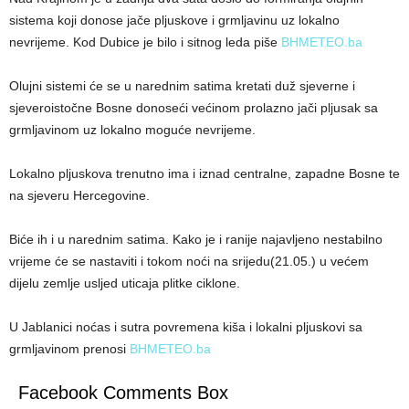
sistema koji donose jače pljuskove i grmljavinu uz lokalno
nevrijeme. Kod Dubice je bilo i sitnog leda piše
BHMETEO.ba
Olujni sistemi će se u narednim satima kretati duž sjeverne i
sjeveroistočne Bosne donoseći većinom prolazno jači pljusak sa
grmljavinom uz lokalno moguće nevrijeme.
Lokalno pljuskova trenutno ima i iznad centralne, zapadne Bosne te
na sjeveru Hercegovine.
Biće ih i u narednim satima. Kako je i ranije najavljeno nestabilno
vrijeme će se nastaviti i tokom noći na srijedu(21.05.) u većem
dijelu zemlje usljed uticaja plitke ciklone.
U Jablanici noćas i sutra povremena kiša i lokalni pljuskovi sa
grmljavinom prenosi
BHMETEO.ba
Facebook Comments Box