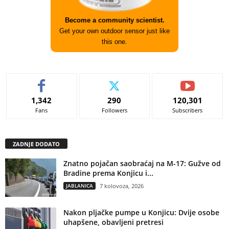
Become a community scientist.
Get your own outdoor sensor just like
this one.
1,342
290
120,301
Fans
Followers
Subscribers
ZADNJE DODATO
Znatno pojačan saobraćaj na M-17: Gužve od
Bradine prema Konjicu i...
JABLANICA
7 kolovoza, 2026
Nakon pljačke pumpe u Konjicu: Dvije osobe
uhapšene, obavljeni pretresi