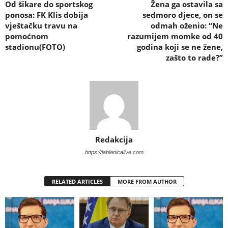
Od šikare do sportskog
Žena ga ostavila sa
ponosa: FK Klis dobija
sedmoro djece, on se
vještačku travu na
odmah oženio: “Ne
pomoćnom
razumijem momke od 40
stadionu(FOTO)
godina koji se ne žene,
zašto to rade?”
Redakcija
https://jablanicalive.com
RELATED ARTICLES
MORE FROM AUTHOR