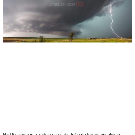
Nad Krajinom je u zadnja dva sata došlo do formiranja olujnih