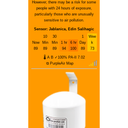
However, there may be a risk for some
people with 24 hours of exposure,
particularly those who are unusually
sensitive to air pollution.
Sensor: Jablanica, Edin Salihagic
10
30
1
Wee
Now
Min
Min
1 hr
6 hr
Day
k
89
89
89
94
100
89
73
🌡
A
B
✓100%
PA-II
7.02
⧉ PurpleAir Map