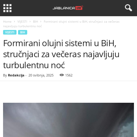
Home
VIJESTI
BIH
Formirani olujni sistemi u BiH, stručnjaci za večeras
najavljuju turbulentnu noć
VIJESTI
BIH
Formirani olujni sistemi u BiH,
stručnjaci za večeras najavljuju
turbulentnu noć
By
Redakcija
-
20 svibnja, 2025
1562