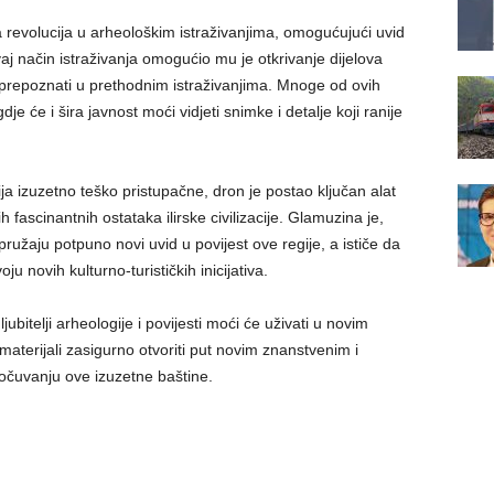
 revolucija u arheološkim istraživanjima, omogućujući uvid
. Ovaj način istraživanja omogućio mu je otkrivanje dijelova
bili prepoznati u prethodnim istraživanjima. Mnoge od ovih
e će i šira javnost moći vidjeti snimke i detalje koji ranije
a izuzetno teško pristupačne, dron je postao ključan alat
h fascinantnih ostataka ilirske civilizacije. Glamuzina je,
ružaju potpuno novi uvid u povijest ove regije, a ističe da
ju novih kulturno-turističkih inicijativa.
ubitelji arheologije i povijesti moći će uživati u novim
materijali zasigurno otvoriti put novim znanstvenim i
 očuvanju ove izuzetne baštine.