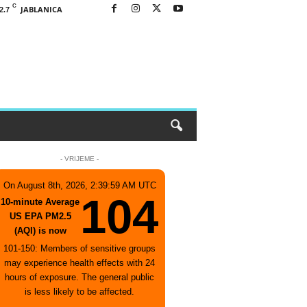
C
JABLANICA
2.7
- VRIJEME -
On August 8th, 2026, 2:39:59 AM UTC
104
10-minute Average
US EPA PM2.5
(AQI) is now
101-150: Members of sensitive groups
may experience health effects with 24
hours of exposure. The general public
is less likely to be affected.