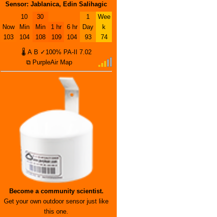
Sensor: Jablanica, Edin Salihagic
10
30
1
Wee
Now
Min
Min
1 hr
6 hr
Day
k
103
104
108
109
104
93
74
🌡
A
B
✓100%
PA-II
7.02
⧉ PurpleAir Map
Become a community scientist.
Get your own outdoor sensor just like
this one.