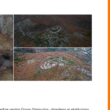
uređuje geolog Goran Glamuzina, objavljeno je ekskluzivno