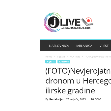
J
A
B
L
A
N
I
NASLOVNICA
JABLANICA
VIJESTI
C
A
Home
VIJESTI
KANTON
(FOTO)Nevjerojatno ot
L
VIJESTI
KANTON
I
(FOTO)Nevjerojatn
V
E
dronom u Hercegov
ilirske gradine
By
Redakcija
-
17 veljače, 2025
5605