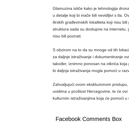
Glamuzina ističe kako je tehnologija drona
u detalje koji bi inače bili nevidljivi s tla
ilirskih građevinskih lokaliteta koji nisu 
struktura sada su dostupne na internetu, gdj
nisu bili poznati.
S obzirom na to da su mnoge od tih lokacij
za daljnje istraživanje i dokumentiranje ovi
također, iznimno ponosan na otkrića koja p
bi daljnja istraživanja mogla pomoći u razvo
Zahvaljujući ovom ekskluzivnom pristupu, lj
uvidima u prošlost Hercegovine, te će ovi 
kulturnim istraživanjima koja će pomoći u
Facebook Comments Box