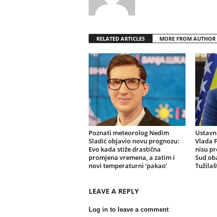
RELATED ARTICLES
MORE FROM AUTHOR
Poznati meteorolog Nedim
Ustavni
Sladić objavio novu prognozu:
Vlada F
Evo kada stiže drastična
nisu pr
promjena vremena, a zatim i
Sud oba
novi temperaturni ‘pakao’
Tužilaš
LEAVE A REPLY
Log in to leave a comment