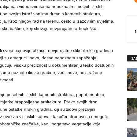
rafijama i video snimkama nepoznatih i moćnih ilirskih
t po svojim istraživanjima drevnih kamenih struktura,
oblja. Kroz njegov rad na terenu, često u izazovnim uvjetima,
lirske baštine, koji skrivaju nevjerojatne arheološke i
1
svoje najnovije otkriće: nevjerojatne slike ilirskih gradina i
koji su omogućili nova, dosad nepoznata zapažanja.
ZA
mogućuju visoku preciznost u dokumentiranju teško dostupnih
samo poznate ilirske gradine, već i nove, neistražene
javnosti.
anje posebnih ilirskih kamenih struktura, poput menhira,
imjerke prapovijesne arhitekture. Preko svojih dron
statke ilirskih gradina, čiji su zidovi preživjeli
i iz ovakvih visinskih kutova. Također, dronovi su omogućili
obotaničke značajke, kao i bogatstvo vegetacije koje