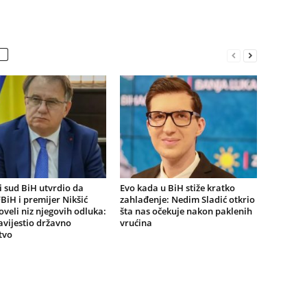
 sud BiH utvrdio da
Evo kada u BiH stiže kratko
BiH i premijer Nikšić
zahlađenje: Nedim Sladić otkrio
oveli niz njegovih odluka:
šta nas očekuje nakon paklenih
vijestio državno
vrućina
tvo