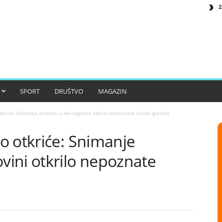
2
SPORT
DRUŠTVO
MAGAZIN
kriće: Snimanje dronom u Hercegovini otkrilo nepoznate ilirske gradine
o otkriće: Snimanje
ini otkrilo nepoznate