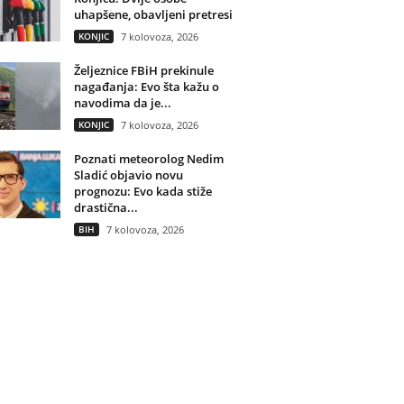
uhapšene, obavljeni pretresi
KONJIC
7 kolovoza, 2026
Željeznice FBiH prekinule
nagađanja: Evo šta kažu o
navodima da je...
KONJIC
7 kolovoza, 2026
Poznati meteorolog Nedim
Sladić objavio novu
prognozu: Evo kada stiže
drastična...
BIH
7 kolovoza, 2026