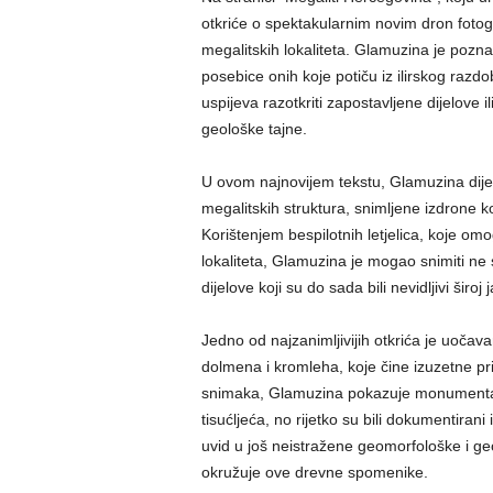
otkriće o spektakularnim novim dron fotog
megalitskih lokaliteta. Glamuzina je pozna
posebice onih koje potiču iz ilirskog razd
uspijeva razotkriti zapostavljene dijelove i
geološke tajne.
U ovom najnovijem tekstu, Glamuzina dijeli 
megalitskih struktura, snimljene izdrone 
Korištenjem bespilotnih letjelica, koje o
lokaliteta, Glamuzina je mogao snimiti ne 
dijelove koji su do sada bili nevidljivi široj 
Jedno od najzanimljivijih otkrića je uočav
dolmena i kromleha, koje čine izuzetne pr
snimaka, Glamuzina pokazuje monumentalne o
tisućljeća, no rijetko su bili dokumentiran
uvid u još neistražene geomorfološke i ge
okružuje ove drevne spomenike.