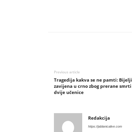
Previous article
Tragedija kakva se ne pamti: Bijelj
zavijena u crno zbog prerane smrti
dvije učenice
Redakcija
https://jablanicalive.com