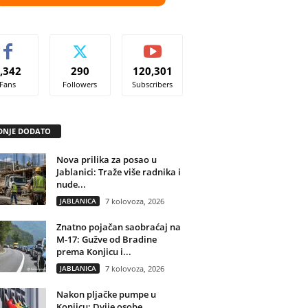
,342
290
120,301
Fans
Followers
Subscribers
DNJE DODATO
Nova prilika za posao u
Jablanici: Traže više radnika i
nude...
JABLANICA
7 kolovoza, 2026
Znatno pojačan saobraćaj na
M-17: Gužve od Bradine
prema Konjicu i...
JABLANICA
7 kolovoza, 2026
Nakon pljačke pumpe u
Konjicu: Dvije osobe